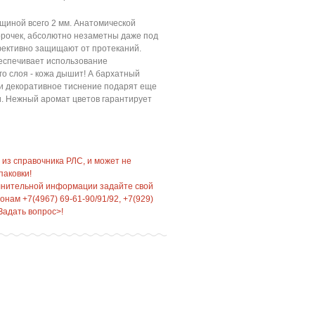
щиной всего 2 мм. Анатомической
орочек, абсолютно незаметны даже под
ективно защищают от протеканий.
еспечивает использование
о слоя - кожа дышит! А бархатный
t и декоративное тиснение подарят еще
 Нежный аромат цветов гарантирует
 из справочника РЛС, и может не
паковки!
лнительной информации задайте свой
нам +7(4967) 69-61-90/91/92, +7(929)
Задать вопрос>!