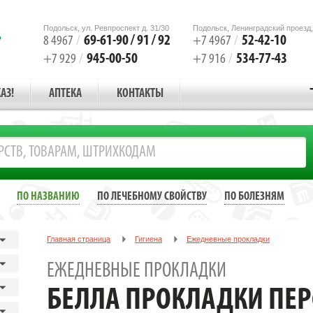
Подольск, ул. Ревпроспект д. 31/30
Подольск, Ленинградский проезд,
69-61-90 / 91 / 92
52-42-10
8 4967
/
+7 4967
/
945-00-50
534-77-43
+7 929
/
+7 916
/
АЗ!
АПТЕКА
КОНТАКТЫ
ПО НАЗВАНИЮ
ПО ЛЕЧЕБНОМУ СВОЙСТВУ
ПО БОЛЕЗНЯМ
Главная страница
Гигиена
Ежедневные прокладки
БЕЛЛА ПРОКЛАДКИ ПЕРФЕКТА УЛЬТРА ФИОЛ. №10 [BELLA]
ЕЖЕДНЕВНЫЕ ПРОКЛАДКИ
БЕЛЛА ПРОКЛАДКИ ПЕР