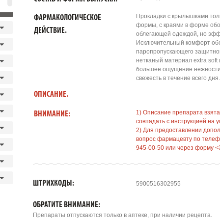
Прокладки с крылышками тол
ФАРМАКОЛОГИЧЕСКОЕ
формы, с краями в форме об
ДЕЙСТВИЕ.
облегающей одеждой, но эфф
Исключительный комфорт об
паропропускающего защитног
нетканый материал extra sof
большее ощущение нежности.
свежесть в течение всего дня.
ОПИСАНИЕ.
1) Описание препарата взята
ВНИМАНИЕ:
совпадать с инструкцией на у
2) Для предоставлении допо
вопрос фармацевту по телефо
945-00-50 или через форму <
ШТРИХКОДЫ:
5900516302955
ОБРАТИТЕ ВНИМАНИЕ:
Препараты отпускаются только в аптеке, при наличии рецепта.