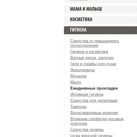
МАМА И МАЛЫШ
КОСМЕТИКА
ГИГИЕНА
Средства от повышенного
потоотделения
Гигиена и косметика
Ватные диски, палочки
Гели и скрабы для душа
Дезодоранты
Мочалки
Мыло
Ежедневные прокладки
Интимная гигиена
Средства для депиляции
Тампоны
Ватно-марлевые изделия
Влажные салфетки,носовые
платочки
Средства гигиены
ср-ва женской гигиены