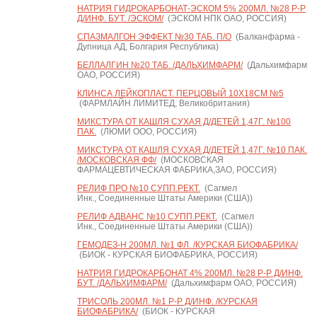
НАТРИЯ ГИДРОКАРБОНАТ-ЭСКОМ 5% 200МЛ. №28 Р-Р
Д/ИНФ. БУТ. /ЭСКОМ/
(ЭСКОМ НПК ОАО, РОССИЯ)
СПАЗМАЛГОН ЭФФЕКТ №30 ТАБ. П/О
(Балканфарма -
Дупница АД, Болгария Республика)
БЕЛЛАЛГИН №20 ТАБ. /ДАЛЬХИМФАРМ/
(Дальхимфарм
ОАО, РОССИЯ)
КЛИНСА ЛЕЙКОПЛАСТ. ПЕРЦОВЫЙ 10Х18СМ №5
(ФАРМЛАЙН ЛИМИТЕД, Великобритания)
МИКСТУРА ОТ КАШЛЯ СУХАЯ Д/ДЕТЕЙ 1,47Г. №100
ПАК.
(ЛЮМИ ООО, РОССИЯ)
МИКСТУРА ОТ КАШЛЯ СУХАЯ Д/ДЕТЕЙ 1,47Г. №10 ПАК.
/МОСКОВСКАЯ ФФ/
(МОСКОВСКАЯ
ФАРМАЦЕВТИЧЕСКАЯ ФАБРИКА,ЗАО, РОССИЯ)
РЕЛИФ ПРО №10 СУПП.РЕКТ.
(Сагмел
Инк., Соединенные Штаты Америки (США))
РЕЛИФ АДВАНС №10 СУПП.РЕКТ.
(Сагмел
Инк., Соединенные Штаты Америки (США))
ГЕМОДЕЗ-Н 200МЛ. №1 ФЛ. /КУРСКАЯ БИОФАБРИКА/
(БИОК - КУРСКАЯ БИОФАБРИКА, РОССИЯ)
НАТРИЯ ГИДРОКАРБОНАТ 4% 200МЛ. №28 Р-Р Д/ИНФ.
БУТ. /ДАЛЬХИМФАРМ/
(Дальхимфарм ОАО, РОССИЯ)
ТРИСОЛЬ 200МЛ. №1 Р-Р Д/ИНФ. /КУРСКАЯ
БИОФАБРИКА/
(БИОК - КУРСКАЯ