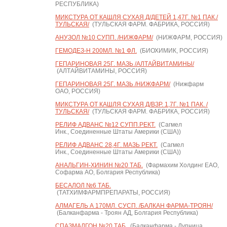
РЕСПУБЛИКА)
МИКСТУРА ОТ КАШЛЯ СУХАЯ Д/ДЕТЕЙ 1,47Г. №1 ПАК./
ТУЛЬСКАЯ/
(ТУЛЬСКАЯ ФАРМ. ФАБРИКА, РОССИЯ)
АНУЗОЛ №10 СУПП. /НИЖФАРМ/
(НИЖФАРМ, РОССИЯ)
ГЕМОДЕЗ-Н 200МЛ. №1 ФЛ.
(БИОХИМИК, РОССИЯ)
ГЕПАРИНОВАЯ 25Г. МАЗЬ /АЛТАЙВИТАМИНЫ/
(АЛТАЙВИТАМИНЫ, РОССИЯ)
ГЕПАРИНОВАЯ 25Г. МАЗЬ /НИЖФАРМ/
(Нижфарм
ОАО, РОССИЯ)
МИКСТУРА ОТ КАШЛЯ СУХАЯ Д/ВЗР. 1,7Г. №1 ПАК. /
ТУЛЬСКАЯ/
(ТУЛЬСКАЯ ФАРМ. ФАБРИКА, РОССИЯ)
РЕЛИФ АДВАНС №12 СУПП.РЕКТ.
(Сагмел
Инк., Соединенные Штаты Америки (США))
РЕЛИФ АДВАНС 28,4Г. МАЗЬ РЕКТ.
(Сагмел
Инк., Соединенные Штаты Америки (США))
АНАЛЬГИН-ХИНИН №20 ТАБ.
(Фармахим Холдинг ЕАО,
Софарма АО, Болгария Республика)
БЕСАЛОЛ №6 ТАБ.
(ТАТХИМФАРМПРЕПАРАТЫ, РОССИЯ)
АЛМАГЕЛЬ А 170МЛ. СУСП. /БАЛКАН ФАРМА-ТРОЯН/
(Балканфарма - Троян АД, Болгария Республика)
СПАЗМАЛГОН №20 ТАБ.
(Балканфарма - Дупница