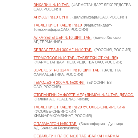
ВИКАЛИН №10 ТАБ.
(ФАРМСТАНДАРТ ЛЕКСРЕДСТВА
ОАО, РОССИЯ)
АНУЗОЛ №10 СУПП.
(Дальхимфарм ОАО, РОССИЯ)
ТАБЛЕТКИ ОТ КАШЛЯ №10
(Фармстандарт-
Томскхимфарм,ОАО, РОССИЯ)
АЛКА-ЗЕЛЬТЦЕР №10 ШИП.ТАБ.
(Байер Хелскэр
АГ, ГЕРМАНИЯ)
БЕЛЛАСТЕЗИН 300МГ. №10 ТАБ.
(РОССИЯ, РОССИЯ)
ТЕРМОПСОЛ №10 ТАБ. (ТАБЛЕТКИ ОТ КАШЛЯ)
(ФАРМСТАНДАРТ ЛЕКСРЕДСТВА ОАО, РОССИЯ)
ЗОРЕКС УТРО 324МГ. №10 ШИП.ТАБ.
(ВАЛЕНТА
ФАРМАЦЕВТИКА, РОССИЯ)
ГЕМОДЕЗ-Н 200МЛ. №20 ФЛ.
(БИОСИНТЕЗ
ОАО, РОССИЯ)
СТОПАНГИН 2А ФОРТЕ МЕД+ЛИМОН №24 ТАБ. Д/РАСС.
(Галена А.С. (GALENA ), Чехия)
ТАБЛЕТКИ ОТ КАШЛЯ №20 /УСОЛЬЕ-СИБИРСКИЙ/
(УСОЛЬЕ-СИБИРСКИЙ
ХИМФАРМКОМБИНАТ, РОССИЯ)
СПАЗМАЛГОН №50 ТАБ.
(Балканфарма - Дупница
АД, Болгария Республика)
СЕДАЛЬГИН ПЛЮС №10 ТАБ. /БАЛКАН ФАРМА/