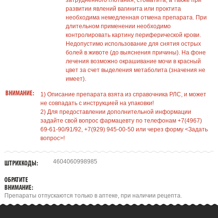
затрудненного глотания, стоматита, а также при
развитии явлений вагинита или проктита
необходима немедленная отмена препарата. При
длительном применении необходимо
контролировать картину периферической крови.
Недопустимо использование для снятия острых
болей в животе (до выяснения причины). На фоне
лечения возможно окрашивание мочи в красный
цвет за счет выделения метаболита (значения не
имеет).
ВНИМАНИЕ:
1) Описание препарата взята из справочника РЛС, и может
не совпадать с инструкцией на упаковки!
2) Для предоставлении дополнительной информации
задайте свой вопрос фармацевту по телефонам +7(4967)
69-61-90/91/92, +7(929) 945-00-50 или через форму <Задать
вопрос>!
4604060998985
ШТРИХКОДЫ:
ОБРАТИТЕ
ВНИМАНИЕ:
Препараты отпускаются только в аптеке, при наличии рецепта.