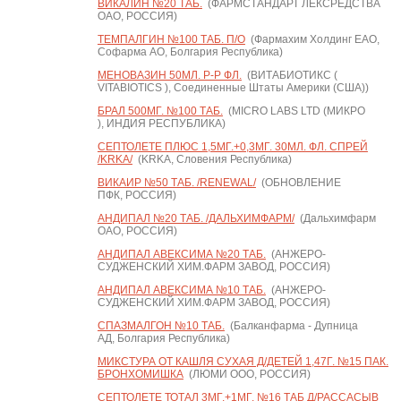
ВИКАЛИН №20 ТАБ.
(ФАРМСТАНДАРТ ЛЕКСРЕДСТВА
ОАО, РОССИЯ)
ТЕМПАЛГИН №100 ТАБ. П/О
(Фармахим Холдинг ЕАО,
Софарма АО, Болгария Республика)
МЕНОВАЗИН 50МЛ. Р-Р ФЛ.
(ВИТАБИОТИКС (
VITABIOTICS ), Соединенные Штаты Америки (США))
БРАЛ 500МГ. №100 ТАБ.
(MICRO LABS LTD (МИКРО
), ИНДИЯ РЕСПУБЛИКА)
СЕПТОЛЕТЕ ПЛЮС 1,5МГ.+0,3МГ. 30МЛ. ФЛ. СПРЕЙ
/KRKA/
(KRKA, Словения Республика)
ВИКАИР №50 ТАБ. /RENEWAL/
(ОБНОВЛЕНИЕ
ПФК, РОССИЯ)
АНДИПАЛ №20 ТАБ. /ДАЛЬХИМФАРМ/
(Дальхимфарм
ОАО, РОССИЯ)
АНДИПАЛ АВЕКСИМА №20 ТАБ.
(АНЖЕРО-
СУДЖЕНСКИЙ ХИМ.ФАРМ ЗАВОД, РОССИЯ)
АНДИПАЛ АВЕКСИМА №10 ТАБ.
(АНЖЕРО-
СУДЖЕНСКИЙ ХИМ.ФАРМ ЗАВОД, РОССИЯ)
СПАЗМАЛГОН №10 ТАБ.
(Балканфарма - Дупница
АД, Болгария Республика)
МИКСТУРА ОТ КАШЛЯ СУХАЯ Д/ДЕТЕЙ 1,47Г. №15 ПАК.
БРОНХОМИШКА
(ЛЮМИ ООО, РОССИЯ)
СЕПТОЛЕТЕ ТОТАЛ 3МГ.+1МГ. №16 ТАБ Д/РАССАСЫВ