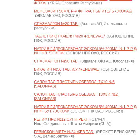
/KRKA/
(KRKA, Словения Республика)
МЕНОВАЗИН 50МЛ. Р-Р ФЛ. РАСПЫЛИТЕЛЬ /ЭКОЛАБ/
(ЭКОЛАБ ЗАО, РОССИЯ)
СПАЗМАЛГОН №20 ТАБ.
(Актавис АО, Итальянская
республика)
ТАБЛЕТКИ ОТ КАШЛЯ №20 /RENEWAL/
(ОБНОВЛЕНИЕ
ПФК, РОССИЯ)
НАТРИЯ ГИДРОКАРБОНАТ-ЭСКОМ 5% 200МЛ. №1 Р-Р Д/
ИН. ФЛ. /ЭСКОМ/
(ЭСКОМ НПК ОАО, РОССИЯ)
СПАЗМАЛГОН №50 ТАБ.
(Здравле ХФЗ АО, Югославия)
ВИКАЛИН №50 ТАБ. И/У /RENEWAL/
(ОБНОВЛЕНИЕ
ПФК, РОССИЯ)
САЛОНПАС ПЛАСТЫРЬ ОБЕЗБОЛ. 7X10 №5
[SALONPAS]
САЛОНПАС ПЛАСТЫРЬ ОБЕЗБОЛ. 13X8,4 №2
[SALONPAS]
НАТРИЯ ГИДРОКАРБОНАТ-ЭСКОМ 5% 400МЛ. №1 Р-Р Д/
ИНФ. БУТ. /ЭСКОМ/
(ЭСКОМ НПК ОАО, РОССИЯ)
РЕЛИФ ПРО №12 СУПП.РЕКТ.
(Сагмел
Инк., Соединенные Штаты Америки (США))
ГЕВИСКОН МЯТА №24 ЖЕВ.ТАБ.
(RECKITT BENCKISER
S.A., Великобритания)