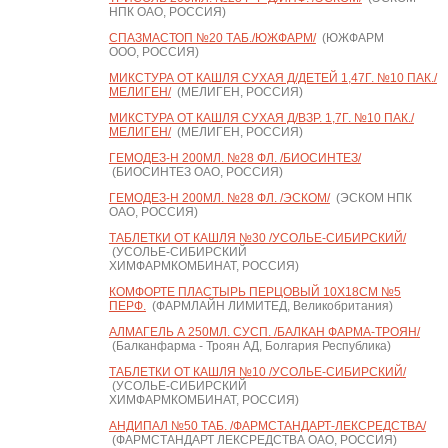
НПК ОАО, РОССИЯ)
СПАЗМАСТОП №20 ТАБ./ЮЖФАРМ/
(ЮЖФАРМ
ООО, РОССИЯ)
МИКСТУРА ОТ КАШЛЯ СУХАЯ Д/ДЕТЕЙ 1,47Г. №10 ПАК./
МЕЛИГЕН/
(МЕЛИГЕН, РОССИЯ)
МИКСТУРА ОТ КАШЛЯ СУХАЯ Д/ВЗР. 1,7Г. №10 ПАК./
МЕЛИГЕН/
(МЕЛИГЕН, РОССИЯ)
ГЕМОДЕЗ-Н 200МЛ. №28 ФЛ. /БИОСИНТЕЗ/
(БИОСИНТЕЗ ОАО, РОССИЯ)
ГЕМОДЕЗ-Н 200МЛ. №28 ФЛ. /ЭСКОМ/
(ЭСКОМ НПК
ОАО, РОССИЯ)
ТАБЛЕТКИ ОТ КАШЛЯ №30 /УСОЛЬЕ-СИБИРСКИЙ/
(УСОЛЬЕ-СИБИРСКИЙ
ХИМФАРМКОМБИНАТ, РОССИЯ)
КОМФОРТЕ ПЛАСТЫРЬ ПЕРЦОВЫЙ 10Х18СМ №5
ПЕРФ.
(ФАРМЛАЙН ЛИМИТЕД, Великобритания)
АЛМАГЕЛЬ А 250МЛ. СУСП. /БАЛКАН ФАРМА-ТРОЯН/
(Балканфарма - Троян АД, Болгария Республика)
ТАБЛЕТКИ ОТ КАШЛЯ №10 /УСОЛЬЕ-СИБИРСКИЙ/
(УСОЛЬЕ-СИБИРСКИЙ
ХИМФАРМКОМБИНАТ, РОССИЯ)
АНДИПАЛ №50 ТАБ. /ФАРМСТАНДАРТ-ЛЕКСРЕДСТВА/
(ФАРМСТАНДАРТ ЛЕКСРЕДСТВА ОАО, РОССИЯ)