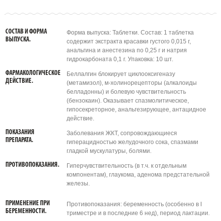
СОСТАВ И ФОРМА
Форма выпуска: Таблетки. Состав: 1 таблетка
ВЫПУСКА.
содержит экстракта красавки густого 0,015 г,
анальгина и анестезина по 0,25 г и натрия
гидрокарбоната 0,1 г. Упаковка: 10 шт.
ФАРМАКОЛОГИЧЕСКОЕ
Беллалгин блокирует циклооксигеназу
ДЕЙСТВИЕ.
(метамизол), м-холинорецепторы (алкалоиды
белладонны) и болевую чувствительность
(бензокаин). Оказывает спазмолитическое,
гипосекреторное, анальгезирующее, антацидное
действие.
ПОКАЗАНИЯ
Заболевания ЖКТ, сопровождающиеся
ПРЕПАРАТА.
гиперацидностью желудочного сока, спазмами
гладкой мускулатуры, болями.
ПРОТИВОПОКАЗАНИЯ.
Гиперчувствительность (в т.ч. к отдельным
компонентам), глаукома, аденома предстательной
железы.
ПРИМЕНЕНИЕ ПРИ
Противопоказания: беременность (особенно в I
БЕРЕМЕННОСТИ.
триместре и в последние 6 нед), период лактации.