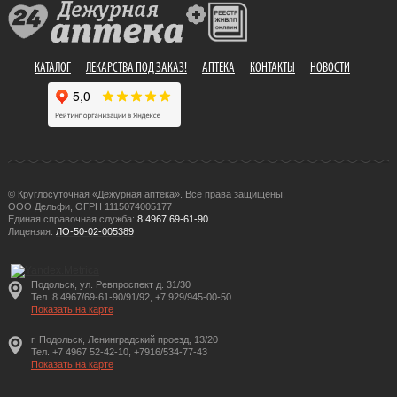
КАТАЛОГ
ЛЕКАРСТВА ПОД ЗАКАЗ!
АПТЕКА
КОНТАКТЫ
НОВОСТИ
© Круглосуточная «Дежурная аптека». Все права защищены.
ООО Дельфи, ОГРН 1115074005177
Единая справочная служба:
8 4967 69-61-90
Лицензия:
ЛО-50-02-005389
Подольск, ул. Ревпроспект д. 31/30
Тел. 8 4967/69-61-90/91/92, +7 929/945-00-50
Показать на карте
г. Подольск, Ленинградский проезд, 13/20
Тел. +7 4967 52-42-10, +7916/534-77-43
Показать на карте