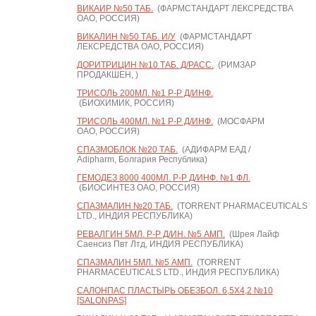
ВИКАИР №50 ТАБ.
(ФАРМСТАНДАРТ ЛЕКСРЕДСТВА
ОАО, РОССИЯ)
ВИКАЛИН №50 ТАБ. И/У
(ФАРМСТАНДАРТ
ЛЕКСРЕДСТВА ОАО, РОССИЯ)
ДОРИТРИЦИН №10 ТАБ. Д/РАСС.
(РИМЗАР
ПРОДАКШЕН, )
ТРИСОЛЬ 200МЛ. №1 Р-Р Д/ИНФ.
(БИОХИМИК, РОССИЯ)
ТРИСОЛЬ 400МЛ. №1 Р-Р Д/ИНФ.
(МОСФАРМ
ОАО, РОССИЯ)
СПАЗМОБЛОК №20 ТАБ.
(АДИФАРМ ЕАД /
Adipharm, Болгария Республика)
ГЕМОДЕЗ 8000 400МЛ. Р-Р Д/ИНФ. №1 ФЛ.
(БИОСИНТЕЗ ОАО, РОССИЯ)
СПАЗМАЛИН №20 ТАБ.
(TORRENT PHARMACEUTICALS
LTD., ИНДИЯ РЕСПУБЛИКА)
РЕВАЛГИН 5МЛ. Р-Р Д/ИН. №5 АМП.
(Шрея Лайф
Саенсиз Пвт Лтд, ИНДИЯ РЕСПУБЛИКА)
СПАЗМАЛИН 5МЛ. №5 АМП.
(TORRENT
PHARMACEUTICALS LTD., ИНДИЯ РЕСПУБЛИКА)
САЛОНПАС ПЛАСТЫРЬ ОБЕЗБОЛ. 6,5X4,2 №10
[SALONPAS]