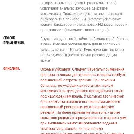
лекарственные средства (транквилизаторы)
усиливают анальгезирующее действие
метамизола. Тиамазол и цитостатики повышают
риск развития лейкопении. Эффект усиливают
кодеин, блокаторы гистаминовых H2-рецепторов и
пропранолол (замедляет инактивацию).
СПОСОБ
Внутрь, до еды - по 1 таблетке Беллалгин 2–3 раза
ПРИМЕНЕНИЯ.
в день. Высшая разовая доза для взрослых - 3
табл., суточная - 10 табл. Курс лечения - по мере
необходимости (обязательна рекомендация
врача).
ОПИСАНИЕ.
Особые указания: Следует избегать применения
препарата лицам, деятельность которых требует
повышенной остроты зрения. При лечении
больных, получающих цитостатики, прием
метамизола натрия должен проводиться только
под наблюдением врача. У больных атопической
бронхиальной астмой и поллинозами имеется
повышенный риск развития аллергических
реакций. На фоне приема метамизола натрия
возможно развитие агранулоцитоза, в связи с чем
при выявлении немотивированного подъема
температуры, озноба, болей в горле,