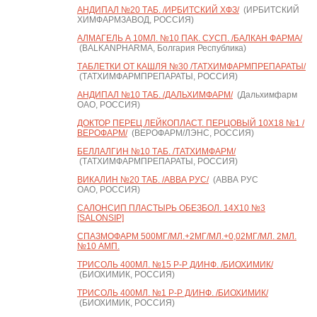
АНДИПАЛ №20 ТАБ. /ИРБИТСКИЙ ХФЗ/
(ИРБИТСКИЙ
ХИМФАРМЗАВОД, РОССИЯ)
АЛМАГЕЛЬ А 10МЛ. №10 ПАК. СУСП. /БАЛКАН ФАРМА/
(BALKANPHARMA, Болгария Республика)
ТАБЛЕТКИ ОТ КАШЛЯ №30 /ТАТХИМФАРМПРЕПАРАТЫ/
(ТАТХИМФАРМПРЕПАРАТЫ, РОССИЯ)
АНДИПАЛ №10 ТАБ. /ДАЛЬХИМФАРМ/
(Дальхимфарм
ОАО, РОССИЯ)
ДОКТОР ПЕРЕЦ ЛЕЙКОПЛАСТ. ПЕРЦОВЫЙ 10X18 №1 /
ВЕРОФАРМ/
(ВЕРОФАРМ/ЛЭНС, РОССИЯ)
БЕЛЛАЛГИН №10 ТАБ. /ТАТХИМФАРМ/
(ТАТХИМФАРМПРЕПАРАТЫ, РОССИЯ)
ВИКАЛИН №20 ТАБ. /АВВА РУС/
(АВВА РУС
ОАО, РОССИЯ)
САЛОНСИП ПЛАСТЫРЬ ОБЕЗБОЛ. 14X10 №3
[SALONSIP]
СПАЗМОФАРМ 500МГ/МЛ.+2МГ/МЛ.+0,02МГ/МЛ. 2МЛ.
№10 АМП.
ТРИСОЛЬ 400МЛ. №15 Р-Р Д/ИНФ. /БИОХИМИК/
(БИОХИМИК, РОССИЯ)
ТРИСОЛЬ 400МЛ. №1 Р-Р Д/ИНФ. /БИОХИМИК/
(БИОХИМИК, РОССИЯ)