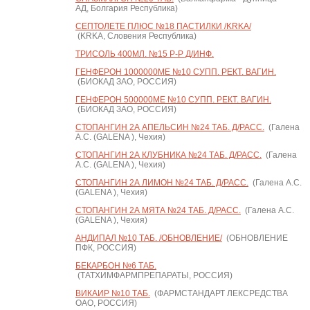
АД, Болгария Республика)
СЕПТОЛЕТЕ ПЛЮС №18 ПАСТИЛКИ /KRKA/
(KRKA, Словения Республика)
ТРИСОЛЬ 400МЛ. №15 Р-Р Д/ИНФ.
ГЕНФЕРОН 1000000МЕ №10 СУПП. РЕКТ. ВАГИН.
(БИОКАД ЗАО, РОССИЯ)
ГЕНФЕРОН 500000МЕ №10 СУПП. РЕКТ. ВАГИН.
(БИОКАД ЗАО, РОССИЯ)
СТОПАНГИН 2А АПЕЛЬСИН №24 ТАБ. Д/РАСС.
(Галена
А.С. (GALENA ), Чехия)
СТОПАНГИН 2А КЛУБНИКА №24 ТАБ. Д/РАСС.
(Галена
А.С. (GALENA ), Чехия)
СТОПАНГИН 2А ЛИМОН №24 ТАБ. Д/РАСС.
(Галена А.С.
(GALENA ), Чехия)
СТОПАНГИН 2А МЯТА №24 ТАБ. Д/РАСС.
(Галена А.С.
(GALENA ), Чехия)
АНДИПАЛ №10 ТАБ. /ОБНОВЛЕНИЕ/
(ОБНОВЛЕНИЕ
ПФК, РОССИЯ)
БЕКАРБОН №6 ТАБ.
(ТАТХИМФАРМПРЕПАРАТЫ, РОССИЯ)
ВИКАИР №10 ТАБ.
(ФАРМСТАНДАРТ ЛЕКСРЕДСТВА
ОАО, РОССИЯ)