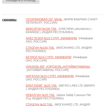
СООБЩИТЬ О ПРИХОДЕ
ГЕПАРИНОВАЯ 25Г. МАЗЬ
(ФАРМ.ФАБРИКА САНКТ-
СИНОНИМЫ:
ПЕТЕРБУРГ, РОССИЯ)
МАКСИГАН №100 ТАБ.
(UNICHEM Laboratories (
ЮНИКЕМ ), ИНДИЯ РЕСПУБЛИКА)
АНЕСТЕЗОЛ №10 СУПП. /НИЖФАРМ/
(Нижфарм
ОАО, РОССИЯ)
СПАЗГАН №100 ТАБ.
(WOCKHARD LTD, ИНДИЯ
РЕСПУБЛИКА)
БЕТИОЛ №10 СУПП. /НИЖФАРМ/
(Нижфарм
ОАО, РОССИЯ)
ОЛАЗОЛЬ 80Г. АЭРОЗОЛЬ /АЛТАЙВИТАМИНЫ/
(АЛТАЙВИТАМИНЫ, РОССИЯ)
НИГЕПАН №10 СУПП. /НИЖФАРМ/
(Нижфарм
ОАО, РОССИЯ)
БРАЛ 500МГ. №20 ТАБ.
(MICRO LABS LTD (МИКРО
), ИНДИЯ РЕСПУБЛИКА)
РЕВАЛГИН №20 ТАБ.
(Шрея Лайф Саенсиз Пвт
Лтд, ИНДИЯ РЕСПУБЛИКА)
СПАЗГАН №20 ТАБ.
(WOCKHARD LTD, ИНДИЯ