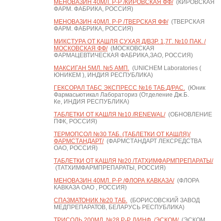
МЕНОВАЗИН 40МЛ. Р-Р /КИРОВСКАЯ ФФ/
(КИРОВСКАЯ
ФАРМ. ФАБРИКА, РОССИЯ)
МЕНОВАЗИН 40МЛ. Р-Р /ТВЕРСКАЯ ФФ/
(ТВЕРСКАЯ
ФАРМ. ФАБРИКА, РОССИЯ)
МИКСТУРА ОТ КАШЛЯ СУХАЯ Д/ВЗР. 1,7Г. №10 ПАК. /
МОСКОВСКАЯ ФФ/
(МОСКОВСКАЯ
ФАРМАЦЕВТИЧЕСКАЯ ФАБРИКА,ЗАО, РОССИЯ)
МАКСИГАН 5МЛ. №5 АМП.
(UNICHEM Laboratories (
ЮНИКЕМ ), ИНДИЯ РЕСПУБЛИКА)
ГЕКСОРАЛ ТАБС ЭКСПРЕСС №16 ТАБ.Д/РАС.
(Юник
Фармасьютикал Лабораториз (Отделение Дж.Б.
Ке, ИНДИЯ РЕСПУБЛИКА)
ТАБЛЕТКИ ОТ КАШЛЯ №10 /RENEWAL/
(ОБНОВЛЕНИЕ
ПФК, РОССИЯ)
ТЕРМОПСОЛ №30 ТАБ. (ТАБЛЕТКИ ОТ КАШЛЯ)/
ФАРМСТАНДАРТ/
(ФАРМСТАНДАРТ ЛЕКСРЕДСТВА
ОАО, РОССИЯ)
ТАБЛЕТКИ ОТ КАШЛЯ №20 /ТАТХИМФАРМПРЕПАРАТЫ/
(ТАТХИМФАРМПРЕПАРАТЫ, РОССИЯ)
МЕНОВАЗИН 40МЛ. Р-Р /ФЛОРА КАВКАЗА/
(ФЛОРА
КАВКАЗА ОАО , РОССИЯ)
СПАЗМАТОНИК №20 ТАБ.
(БОРИСОВСКИЙ ЗАВОД
МЕДПРЕПАРАТОВ, БЕЛАРУСЬ РЕСПУБЛИКА)
ТРИСОЛЬ 200МЛ. №28 Р-Р Д/ИНФ. /ЭСКОМ/
(ЭСКОМ