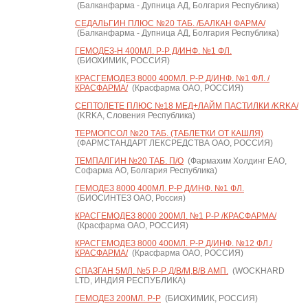
(Балканфарма - Дупница АД, Болгария Республика)
СЕДАЛЬГИН ПЛЮС №20 ТАБ. /БАЛКАН ФАРМА/
(Балканфарма - Дупница АД, Болгария Республика)
ГЕМОДЕЗ-Н 400МЛ. Р-Р Д/ИНФ. №1 ФЛ.
(БИОХИМИК, РОССИЯ)
КРАСГЕМОДЕЗ 8000 400МЛ. Р-Р Д/ИНФ. №1 ФЛ. /
КРАСФАРМА/
(Красфарма ОАО, РОССИЯ)
СЕПТОЛЕТЕ ПЛЮС №18 МЕД+ЛАЙМ ПАСТИЛКИ /KRKA/
(KRKA, Словения Республика)
ТЕРМОПСОЛ №20 ТАБ. (ТАБЛЕТКИ ОТ КАШЛЯ)
(ФАРМСТАНДАРТ ЛЕКСРЕДСТВА ОАО, РОССИЯ)
ТЕМПАЛГИН №20 ТАБ. П/О
(Фармахим Холдинг ЕАО,
Софарма АО, Болгария Республика)
ГЕМОДЕЗ 8000 400МЛ. Р-Р Д/ИНФ. №1 ФЛ.
(БИОСИНТЕЗ ОАО, Россия)
КРАСГЕМОДЕЗ 8000 200МЛ. №1 Р-Р /КРАСФАРМА/
(Красфарма ОАО, РОССИЯ)
КРАСГЕМОДЕЗ 8000 400МЛ. Р-Р Д/ИНФ. №12 ФЛ./
КРАСФАРМА/
(Красфарма ОАО, РОССИЯ)
СПАЗГАН 5МЛ. №5 Р-Р Д/В/М,В/В АМП.
(WOCKHARD
LTD, ИНДИЯ РЕСПУБЛИКА)
ГЕМОДЕЗ 200МЛ. Р-Р
(БИОХИМИК, РОССИЯ)