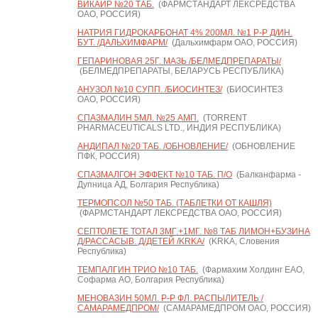
ВИКАИР №20 ТАБ.
(ФАРМСТАНДАРТ ЛЕКСРЕДСТВА
ОАО, РОССИЯ)
НАТРИЯ ГИДРОКАРБОНАТ 4% 200МЛ. №1 Р-Р Д/ИН.
БУТ. /ДАЛЬХИМФАРМ/
(Дальхимфарм ОАО, РОССИЯ)
ГЕПАРИНОВАЯ 25Г. МАЗЬ /БЕЛМЕДПРЕПАРАТЫ/
(БЕЛМЕДПРЕПАРАТЫ, БЕЛАРУСЬ РЕСПУБЛИКА)
АНУЗОЛ №10 СУПП. /БИОСИНТЕЗ/
(БИОСИНТЕЗ
ОАО, РОССИЯ)
СПАЗМАЛИН 5МЛ. №25 АМП.
(TORRENT
PHARMACEUTICALS LTD., ИНДИЯ РЕСПУБЛИКА)
АНДИПАЛ №20 ТАБ. /ОБНОВЛЕНИЕ/
(ОБНОВЛЕНИЕ
ПФК, РОССИЯ)
СПАЗМАЛГОН ЭФФЕКТ №10 ТАБ. П/О
(Балканфарма -
Дупница АД, Болгария Республика)
ТЕРМОПСОЛ №50 ТАБ. (ТАБЛЕТКИ ОТ КАШЛЯ)
(ФАРМСТАНДАРТ ЛЕКСРЕДСТВА ОАО, РОССИЯ)
СЕПТОЛЕТЕ ТОТАЛ 3МГ.+1МГ. №8 ТАБ ЛИМОН+БУЗИНА
Д/РАССАСЫВ. Д/ДЕТЕЙ /KRKA/
(KRKA, Словения
Республика)
ТЕМПАЛГИН ТРИО №10 ТАБ.
(Фармахим Холдинг ЕАО,
Софарма АО, Болгария Республика)
МЕНОВАЗИН 50МЛ. Р-Р ФЛ. РАСПЫЛИТЕЛЬ /
САМАРАМЕДПРОМ/
(САМАРАМЕДПРОМ ОАО, РОССИЯ)