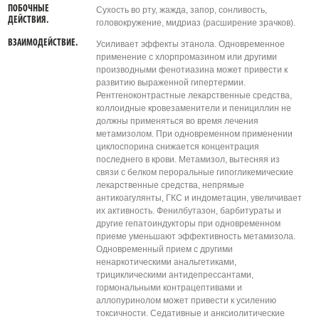
ПОБОЧНЫЕ
Сухость во рту, жажда, запор, сонливость,
ДЕЙСТВИЯ.
головокружение, мидриаз (расширение зрачков).
ВЗАИМОДЕЙСТВИЕ.
Усиливает эффекты этанола. Одновременное
применение с хлорпромазином или другими
производными фенотиазина может привести к
развитию выраженной гипертермии.
Рентгеноконтрастные лекарственные средства,
коллоидные кровезаменители и пенициллин не
должны применяться во время лечения
метамизолом. При одновременном применении
циклоспорина снижается концентрация
последнего в крови. Метамизол, вытесняя из
связи с белком пероральные гипогликемические
лекарственные средства, непрямые
антикоагулянты, ГКС и индометацин, увеличивает
их активность. Фенилбутазон, барбитураты и
другие гепатоиндукторы при одновременном
приеме уменьшают эффективность метамизола.
Одновременный прием с другими
ненаркотическими анальгетиками,
трициклическими антидепрессантами,
гормональными контрацептивами и
аллопуринолом может привести к усилению
токсичности. Седативные и анксиолитические