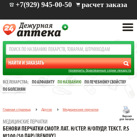
+7(929) 945-00-50
расчет заказа
проверить бракованные серии лекарств
ВСЕ ЛЕКАРСТВА:
ПО АЛФАВИТУ
ПО НАЗВАНИЮ
ПО ЛЕЧЕБНОМУ СВОЙСТВУ
ПО БОЛЕЗНЯМ
Главная страница
Другое
Медицинские перчатки
БЕНОВИ ПЕРЧАТКИ СМОТР. ЛАТ. Н/СТЕР. Н/ОПУДР. ТЕКСТ. Р.S
МЕДИЦИНСКИЕ ПЕРЧАТКИ
№100 (50 ПАР) [BENOVY]
БЕНОВИ ПЕРЧАТКИ СМОТР. ЛАТ. Н/СТЕР. Н/ОПУДР. ТЕКСТ. Р.S
№100 (50 ПАР) [BENOVY]