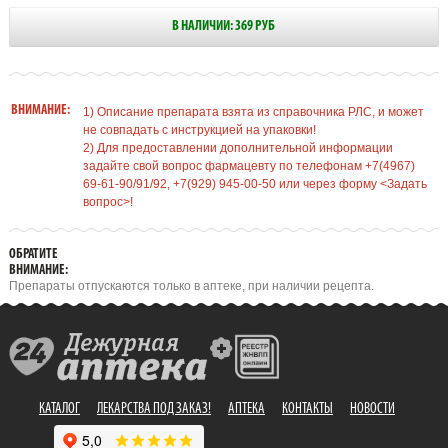
В НАЛИЧИИ: 369 РУБ
ВНИМАНИЕ:
1) Описание препарата взята из справочника РЛС, и может
не совпадать с инструкцией на упаковки!
2) Для предоставлении дополнительной информации
задайте свой вопрос фармацевту по телефонам +7(4967)
69-61-90/91/92, +7(929) 945-00-50 или через форму <Задать
вопрос>!
ОБРАТИТЕ
ВНИМАНИЕ:
Препараты отпускаются только в аптеке, при наличии рецепта.
КАТАЛОГ
ЛЕКАРСТВА ПОД ЗАКАЗ!
АПТЕКА
КОНТАКТЫ
НОВОСТИ