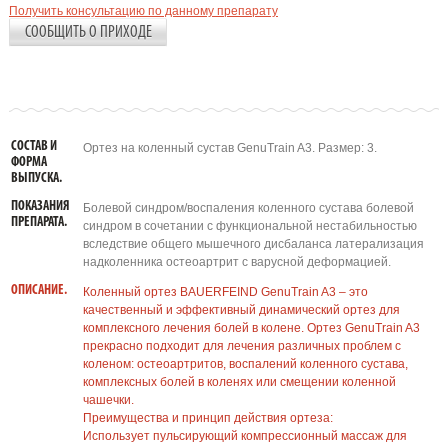
Получить консультацию по данному препарату
СООБЩИТЬ О ПРИХОДЕ
СОСТАВ И
Ортез на коленный сустав GenuTrain A3. Размер: 3.
ФОРМА
ВЫПУСКА.
ПОКАЗАНИЯ
Болевой синдром/воспаления коленного сустава болевой
ПРЕПАРАТА.
синдром в сочетании с функциональной нестабильностью
вследствие общего мышечного дисбаланса латерализация
надколенника остеоартрит с варусной деформацией.
ОПИСАНИЕ.
Коленный ортез BAUERFEIND GenuTrain A3 – это
качественный и эффективный динамический ортез для
комплексного лечения болей в колене. Ортез GenuTrain A3
прекрасно подходит для лечения различных проблем с
коленом: остеоартритов, воспалений коленного сустава,
комплексных болей в коленях или смещении коленной
чашечки.
Преимущества и принцип действия ортеза:
Использует пульсирующий компрессионный массаж для