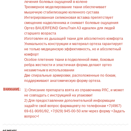
лечения болевых ощущений в колене
Трехмерное моделирование ткани обеспечивает
мышечную стабилизацию коленного сустава
Интегрированная силиконовая вставка препятствует
смещению надколенника и снимает болевые ощущения
Ортез BAUERFEIND GenuTrain A3 идеален для людей
старшего возраста
Изготовлен из дышащей ткани для абсолютного комфорта
Уникальность конструкции и материал ортеза гарантирует
не только медицинскую эффективность, но и абсолютный
комфорт
Особое плетение ткани в подколенной ямке, боковые
ребра жесткости и эластичная форма делают ортез
незаметным в использовании
Две спиральные армировки, расположенные по бокам,
поддерживают анатомическую форму ортеза.
ВНИМАНИЕ:
1) Описание препарата взята из справочника РЛС, и может
не совпадать с инструкцией на упаковки!
2) Для предоставлении дополнительной информации
задайте свой вопрос фармацевту по телефонам +7(4967)
69-61-90/91/92, +7(929) 945-00-50 или через форму <Задать
вопрос>!