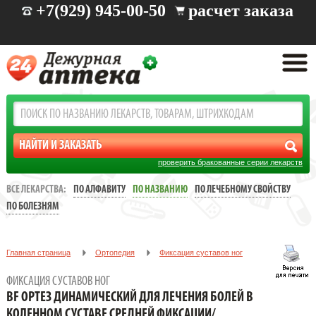
+7(929) 945-00-50
расчет заказа
проверить бракованные серии лекарств
ВСЕ ЛЕКАРСТВА:
ПО АЛФАВИТУ
ПО НАЗВАНИЮ
ПО ЛЕЧЕБНОМУ СВОЙСТВУ
ПО БОЛЕЗНЯМ
Главная страница
Ортопедия
Фиксация суставов ног
BF ОРТЕЗ ДИНАМИЧЕСКИЙ ДЛЯ ЛЕЧЕНИЯ БОЛЕЙ В КОЛЕННОМ
ФИКСАЦИЯ СУСТАВОВ НОГ
СУСТАВЕ СРЕДНЕЙ ФИКСАЦИИ/АРТ.GENYTRAIN*А3/Р.3
BF ОРТЕЗ ДИНАМИЧЕСКИЙ ДЛЯ ЛЕЧЕНИЯ БОЛЕЙ В
КОЛЕННОМ СУСТАВЕ СРЕДНЕЙ ФИКСАЦИИ/