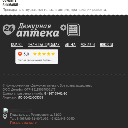
ОБРАТИТЕ
ВНИМАНИЕ:
Препараты отпускаются только в аптеке, при наличии рецепта.
КАТАЛОГ
ЛЕКАРСТВА ПОД ЗАКАЗ!
АПТЕКА
КОНТАКТЫ
НОВОСТИ
© Круглосуточная «Дежурная аптека». Все права защищены.
ООО Дельфи, ОГРН 1115074005177
Единая справочная служба:
8 4967 69-61-90
Лицензия:
ЛО-50-02-005389
Подольск, ул. Ревпроспект д. 31/30
Тел. 8 4967/69-61-90/91/92, +7 929/945-00-50
Показать на карте