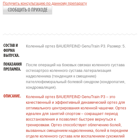
Получить консультацию по данному препарату
СООБЩИТЬ О ПРИХОДЕ
СОСТАВ И
Коленный ортез BAUERFEIND GenuTrain P3. Размер: 5.
ФОРМА
ВЫПУСКА.
ПОКАЗАНИЯ
После операций на боковых связках коленного сустава
ПРЕПАРАТА.
остеоартроз коленного сустава латерализация
надколенника (тенденция к смещению)
пателлофеморальный болевой синдром (хондропатия,
хондромаляция).
ОПИСАНИЕ.
Коленный ортез BAUERFEIND GenuTrain P3 – это
качественный и эффективный динамический ортез для
оптимального центрирования коленной чашечки. Ортез
идеален для занятий спортом – сокращает период
восстановления и позволяет быстрее вернуться к
тренировкам. Ортез способствует облегчению болей,
вызванных смещением надколенника, болей в переднем
отделе коленного сустава или воспалением сухожилий