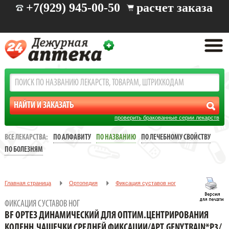
+7(929) 945-00-50
расчет заказа
проверить бракованные серии лекарств
ВСЕ ЛЕКАРСТВА:
ПО АЛФАВИТУ
ПО НАЗВАНИЮ
ПО ЛЕЧЕБНОМУ СВОЙСТВУ
ПО БОЛЕЗНЯМ
Главная страница
Ортопедия
Фиксация суставов ног
BF ОРТЕЗ ДИНАМИЧЕСКИЙ ДЛЯ ОПТИМ.ЦЕНТРИРОВАНИЯ
ФИКСАЦИЯ СУСТАВОВ НОГ
КОЛЕНН.ЧАШЕЧКИ СРЕДНЕЙ ФИКСАЦИИ/АРТ.GENYTRAIN*P3/Р.5
BF ОРТЕЗ ДИНАМИЧЕСКИЙ ДЛЯ ОПТИМ.ЦЕНТРИРОВАНИЯ
КОЛЕНН.ЧАШЕЧКИ СРЕДНЕЙ ФИКСАЦИИ/АРТ.GENYTRAIN*P3/