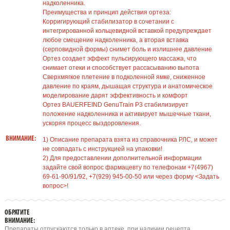
надколенника.
Преимущества и принцип действия ортеза:
Корригирующий стабилизатор в сочетании с
интегрированной кольцевидной вставкой предупреждает
любое смещение надколенника, а вторая вставка
(серповидной формы) снимет боль и излишнее давление
Ортез создает эффект пульсирующего массажа, что
снимает отеки и способствует рассасыванию выпота
Сверхмягкое плетение в подколенной ямке, сниженное
давление по краям, дышащая структура и анатомическое
моделирование дарят эффективность и комфорт
Ортез BAUERFEIND GenuTrain P3 стабилизирует
положение надколенника и активирует мышечные ткани,
ускоряя процесс выздоровления.
ВНИМАНИЕ:
1) Описание препарата взята из справочника РЛС, и может
не совпадать с инструкцией на упаковки!
2) Для предоставлении дополнительной информации
задайте свой вопрос фармацевту по телефонам +7(4967)
69-61-90/91/92, +7(929) 945-00-50 или через форму <Задать
вопрос>!
ОБРАТИТЕ
ВНИМАНИЕ:
Препараты отпускаются только в аптеке, при наличии рецепта.