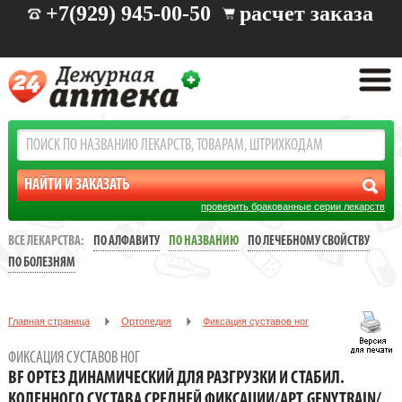
+7(929) 945-00-50
расчет заказа
проверить бракованные серии лекарств
ВСЕ ЛЕКАРСТВА:
ПО АЛФАВИТУ
ПО НАЗВАНИЮ
ПО ЛЕЧЕБНОМУ СВОЙСТВУ
ПО БОЛЕЗНЯМ
Главная страница
Ортопедия
Фиксация суставов ног
BF ОРТЕЗ ДИНАМИЧЕСКИЙ ДЛЯ РАЗГРУЗКИ И СТАБИЛ.
ФИКСАЦИЯ СУСТАВОВ НОГ
КОЛЕННОГО СУСТАВА СРЕДНЕЙ ФИКСАЦИИ/АРТ.GENYTRAIN/
BF ОРТЕЗ ДИНАМИЧЕСКИЙ ДЛЯ РАЗГРУЗКИ И СТАБИЛ.
Р.1
КОЛЕННОГО СУСТАВА СРЕДНЕЙ ФИКСАЦИИ/АРТ.GENYTRAIN/