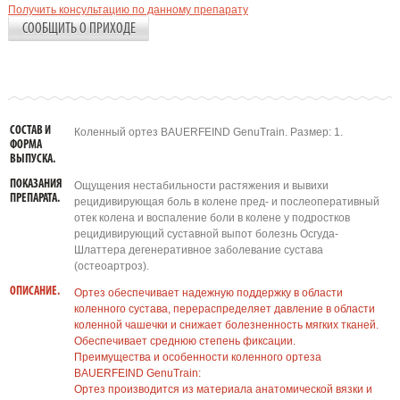
Получить консультацию по данному препарату
СООБЩИТЬ О ПРИХОДЕ
СОСТАВ И
Коленный ортез BAUERFEIND GenuTrain. Размер: 1.
ФОРМА
ВЫПУСКА.
ПОКАЗАНИЯ
Ощущения нестабильности растяжения и вывихи
ПРЕПАРАТА.
рецидивирующая боль в колене пред- и послеоперативный
отек колена и воспаление боли в колене у подростков
рецидивирующий суставной выпот болезнь Осгуда-
Шлаттера дегенеративное заболевание сустава
(остеоартроз).
ОПИСАНИЕ.
Ортез обеспечивает надежную поддержку в области
коленного сустава, перераспределяет давление в области
коленной чашечки и снижает болезненность мягких тканей.
Обеспечивает среднюю степень фиксации.
Преимущества и особенности коленного ортеза
BAUERFEIND GenuTrain:
Ортез производится из материала анатомической вязки и