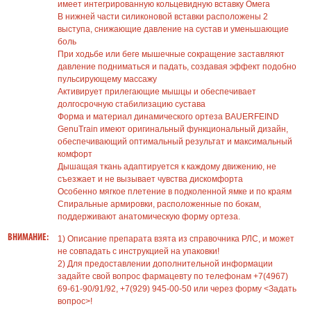
имеет интегрированную кольцевидную вставку Омега
В нижней части силиконовой вставки расположены 2
выступа, снижающие давление на сустав и уменьшающие
боль
При ходьбе или беге мышечные сокращение заставляют
давление подниматься и падать, создавая эффект подобно
пульсирующему массажу
Активирует прилегающие мышцы и обеспечивает
долгосрочную стабилизацию сустава
Форма и материал динамического ортеза BAUERFEIND
GenuTrain имеют оригинальный функциональный дизайн,
обеспечивающий оптимальный результат и максимальный
комфорт
Дышащая ткань адаптируется к каждому движению, не
съезжает и не вызывает чувства дискомфорта
Особенно мягкое плетение в подколенной ямке и по краям
Спиральные армировки, расположенные по бокам,
поддерживают анатомическую форму ортеза.
ВНИМАНИЕ:
1) Описание препарата взята из справочника РЛС, и может
не совпадать с инструкцией на упаковки!
2) Для предоставлении дополнительной информации
задайте свой вопрос фармацевту по телефонам +7(4967)
69-61-90/91/92, +7(929) 945-00-50 или через форму <Задать
вопрос>!