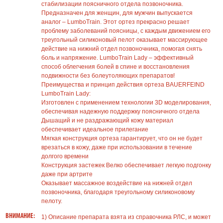
стабилизации поясничного отдела позвоночника.
Предназначен для женщин, для мужчин выпускается
аналог – LumboTrain. Этот ортез прекрасно решает
проблему заболеваний поясницы, с каждым движением его
треугольный силиконовый пелот оказывает массирующее
действие на нижний отдел позвоночника, помогая снять
боль и напряжение. LumboTrain Lady – эффективный
способ облегчения болей в спине и восстановления
подвижности без болеутоляющих препаратов!
Преимущества и принцип действия ортеза BAUERFEIND
LumboTrain Lady:
Изготовлен с применением технологии 3D моделирования,
обеспечивая надежную поддержку поясничного отдела
Дышащий и не раздражающий кожу материал
обеспечивает идеальное прилегание
Мягкая конструкция ортеза гарантирует, что он не будет
врезаться в кожу, даже при использовании в течение
долгого времени
Конструкция застежек Велко обеспечивает легкую подгонку
даже при артрите
Оказывает массажное воздействие на нижней отдел
позвоночника, благодаря треугольному силиконовому
пелоту.
ВНИМАНИЕ:
1) Описание препарата взята из справочника РЛС, и может