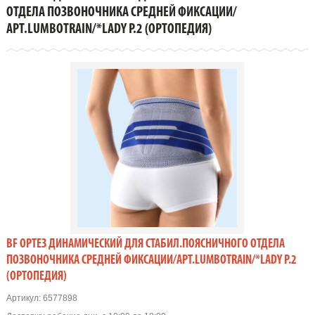
ОТДЕЛА ПОЗВОНОЧНИКА СРЕДНЕЙ ФИКСАЦИИ/
ОТДЕЛА ПОЗВОНОЧНИКА СРЕДНЕЙ ФИКСАЦИИ/
АРТ.LUMBOTRAIN/*LADY Р.2 (Ортопедия)
АРТ.LUMBOTRAIN/*LADY Р.2 (ОРТОПЕДИЯ)
BF ОРТЕЗ ДИНАМИЧЕСКИЙ ДЛЯ СТАБИЛ.ПОЯСНИЧНОГО ОТДЕЛА
ПОЗВОНОЧНИКА СРЕДНЕЙ ФИКСАЦИИ/АРТ.LUMBOTRAIN/*LADY Р.2
(ОРТОПЕДИЯ)
Артикул:
6577898