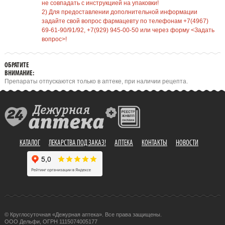
не совпадать с инструкцией на упаковки!
2) Для предоставлении дополнительной информации
задайте свой вопрос фармацевту по телефонам +7(4967)
69-61-90/91/92, +7(929) 945-00-50 или через форму <Задать
вопрос>!
ОБРАТИТЕ
ВНИМАНИЕ:
Препараты отпускаются только в аптеке, при наличии рецепта.
КАТАЛОГ
ЛЕКАРСТВА ПОД ЗАКАЗ!
АПТЕКА
КОНТАКТЫ
НОВОСТИ
© Круглосуточная «Дежурная аптека». Все права защищены.
ООО Дельфи, ОГРН 1115074005177