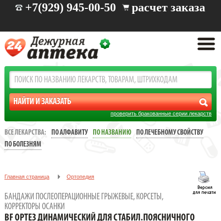
+7(929) 945-00-50
расчет заказа
проверить бракованные серии лекарств
ВСЕ ЛЕКАРСТВА:
ПО АЛФАВИТУ
ПО НАЗВАНИЮ
ПО ЛЕЧЕБНОМУ СВОЙСТВУ
ПО БОЛЕЗНЯМ
Главная страница
Ортопедия
Бандажи послеоперационные грыжевые, корсеты, корректоры
БАНДАЖИ ПОСЛЕОПЕРАЦИОННЫЕ ГРЫЖЕВЫЕ, КОРСЕТЫ,
осанки
КОРРЕКТОРЫ ОСАНКИ
BF ОРТЕЗ ДИНАМИЧЕСКИЙ ДЛЯ СТАБИЛ.ПОЯСНИЧНОГО
BF ОРТЕЗ ДИНАМИЧЕСКИЙ ДЛЯ СТАБИЛ.ПОЯСНИЧНОГО