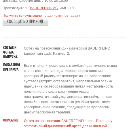
Доставка:
рабочие дни, с 10:00 до 18:00
Производитель:
BAUERFEIND AG
, ИМПОРТ
Получить консультацию по данному препарату
СООБЩИТЬ О ПРИХОДЕ
СОСТАВ И
Ортез на позвоночник (динамический) BAUERFEIND
ФОРМА
LumboTrain Lady. Размер: 2.
ВЫПУСКА.
ПОКАЗАНИЯ
Боли в поясничном отделе (люмбаго) растяжение мышц
ПРЕПАРАТА.
спины воспаление седалищного нерва пояснично-
крестцовый радикулит дегенеративное заболевание
суставов (артрит, остеоартрит) неправильная осанка
нарушение костеобразования легкая нестабильность
поясничного отдела растяжение мышц
посттравматический уход дегенеративная/мышечная
нестабильность позвоночника (слабая) дискэктомия
консервативное лечение, следующее за пролапсом
декомпрессионная терапия.
ОПИСАНИЕ.
Ортез на позвоночник BAUERFEIND LumboTrain Lady –
эффективный динамический ортез для мышечной