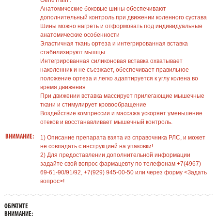
GenuTrain :
Анатомические боковые шины обеспечивают
дополнительный контроль при движении коленного сустава
Шины можно нагреть и отформовать под индивидуальные
анатомические особенности
Эластичная ткань ортеза и интегрированная вставка
стабилизируют мышцы
Интегрированная силиконовая вставка охватывает
наколенник и не съезжает, обеспечивает правильное
положение ортеза и легко адаптируется к углу колена во
время движения
При движении вставка массирует прилегающие мышечные
ткани и стимулирует кровообращение
Воздействие компрессии и массажа ускоряет уменьшение
отеков и восстанавливает мышечный контроль.
ВНИМАНИЕ:
1) Описание препарата взята из справочника РЛС, и может
не совпадать с инструкцией на упаковки!
2) Для предоставлении дополнительной информации
задайте свой вопрос фармацевту по телефонам +7(4967)
69-61-90/91/92, +7(929) 945-00-50 или через форму <Задать
вопрос>!
ОБРАТИТЕ
ВНИМАНИЕ: