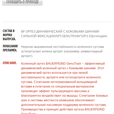
СООБЩИТЬ О ПРИХОДЕ
СОСТАВ И
BF ОРТЕЗ ДИНАМИЧЕСКИЙ С БОКОВЫМИ ШИНАМИ
ФОРМА
СИЛЬНОЙ ФИКСАЦИИ/АРТ.GENUTRAIN*S/Р.3 (Ортопедия)
ВЫПУСКА.
ПОКАЗАНИЯ
Нерезко выраженная нестабильность коленного сустава
ПРЕПАРАТА.
остеортатрит колена артрит (например, ревматоидный
артрит).
ОПИСАНИЕ.
Коленный ортез BAUERFEIND GenuTrain – эффективный
динамический коленный ортез с боковыми шинами. Этот
динамический ортез используется при легкой
нестабильности, артрите или остеоартрите коленного
сустава. Сочетание интегрированной кольцевидной
вставки в сочетании со специальным материалом
производит эффект пульсирующего массажа и
благоприятно воздействует на мышцы. Сочетание боковых
шин и системы жесткости ремешков обеспечивает
дополнительную пассивную поддержку коленного сустава.
Преимущества и принцип действия ортеза BAUERFEIND