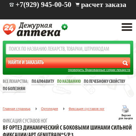
+7(929) 945-00-50
расчет заказа
проверить бракованные серии лекарств
ВСЕ ЛЕКАРСТВА:
ПО АЛФАВИТУ
ПО НАЗВАНИЮ
ПО ЛЕЧЕБНОМУ СВОЙСТВУ
ПО БОЛЕЗНЯМ
Главная страница
Ортопедия
Фиксация суставов ног
BF ОРТЕЗ ДИНАМИЧЕСКИЙ С БОКОВЫМИ ШИНАМИ СИЛЬНОЙ
ФИКСАЦИЯ СУСТАВОВ НОГ
ФИКСАЦИИ/АРТ.GENUTRAIN*S/Р.3
BF ОРТЕЗ ДИНАМИЧЕСКИЙ С БОКОВЫМИ ШИНАМИ СИЛЬНОЙ
ФИКСАЦИИ/АРТ.GENUTRAIN*S/Р.3