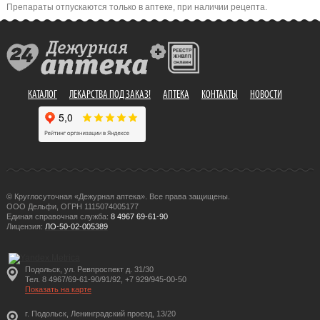
Препараты отпускаются только в аптеке, при наличии рецепта.
КАТАЛОГ
ЛЕКАРСТВА ПОД ЗАКАЗ!
АПТЕКА
КОНТАКТЫ
НОВОСТИ
© Круглосуточная «Дежурная аптека». Все права защищены.
ООО Дельфи, ОГРН 1115074005177
Единая справочная служба:
8 4967 69-61-90
Лицензия:
ЛО-50-02-005389
Подольск, ул. Ревпроспект д. 31/30
Тел. 8 4967/69-61-90/91/92, +7 929/945-00-50
Показать на карте
г. Подольск, Ленинградский проезд, 13/20