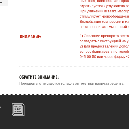
съезжает, обеспечивает прав
адаптируется к углу колена 
При движении вставка масси
стимулирует кровообращени
Воздействие компрессии и ма
восстанавливает мышечный к
1) Описание препарата взята
ВНИМАНИЕ:
совпадать с инструкцией на у
2) Для предоставлении допо
вопрос фармацевту по телефо
945-00-50 или через форму <
ОБРАТИТЕ ВНИМАНИЕ:
Препараты отпускаются только в аптеке, при наличии рецепта.