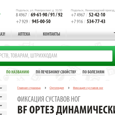
Подольск, ул. Ревпроспект д. 31/30
Подольск, Ленинградский проезд,
69-61-90 / 91 / 92
52-42-10
8 4967
/
+7 4967
/
945-00-50
534-77-43
+7 929
/
+7 916
/
АЗ!
АПТЕКА
КОНТАКТЫ
ПО НАЗВАНИЮ
ПО ЛЕЧЕБНОМУ СВОЙСТВУ
ПО БОЛЕЗНЯМ
Главная страница
Ортопедия
Фиксация суставов ног
BF ОРТЕЗ ДИНАМИЧЕСКИЙ С БОКОВЫМИ ШИНАМИ СИЛЬНОЙ ФИКС
ФИКСАЦИЯ СУСТАВОВ НОГ
BF ОРТЕЗ ДИНАМИЧЕСК