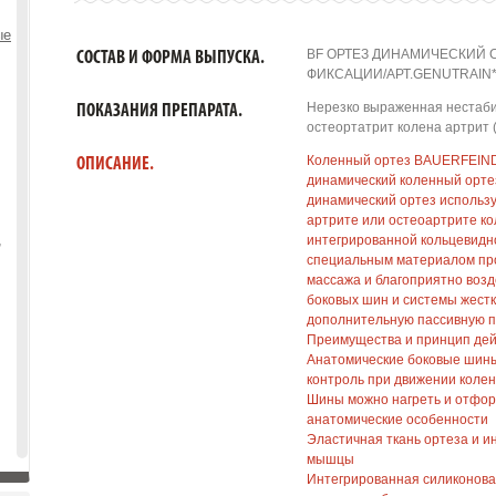
ые
BF ОРТЕЗ ДИНАМИЧЕСКИЙ
СОСТАВ И ФОРМА ВЫПУСКА.
ФИКСАЦИИ/АРТ.GENUTRAIN*S
Нерезко выраженная нестаби
ПОКАЗАНИЯ ПРЕПАРАТА.
остеортатрит колена артрит 
Коленный ортез BAUERFEIND
ОПИСАНИЕ.
динамический коленный орте
динамический ортез использу
артрите или остеоартрите ко
,
интегрированной кольцевидно
специальным материалом пр
массажа и благоприятно воз
боковых шин и системы жест
дополнительную пассивную п
Преимущества и принцип дей
Анатомические боковые шин
контроль при движении колен
Шины можно нагреть и отфор
анатомические особенности
Эластичная ткань ортеза и и
мышцы
Интегрированная силиконовая