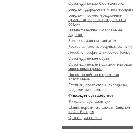
Ортопедические бюстгальтеры
Бандажи дородовые и послеродов
Бандажи послеоперационные
грыжевые, корсеты, корректоры
осанки
Гимнастические и массажные
изделия
Компрессионный трикотаж
Костыли, трости, ходунки, коляски
Лечебно-профилактическое белье
Ортопедическая обувь
Ортопедические подушки, матрацы
массажные кресла
Пояса лечебные шерстяные
эластичные
Стельки, протекторы, вкладыши,
разделители пальцев
Фиксация суставов ног
Фиксация суставов рук
Шины, воротники, шансы, бандажи
шейный отдел
Ортопедия прочее