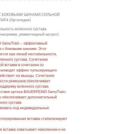
 С БОКОВЫМИ ШИНАМИ СИЛЬНОЙ
/Р.4 (Ортопедия)
льность коленного сустава
(например, ревматоидный артрит).
 GenuTrain – эффективный
з с боковыми шинами. Этот
ется при легкой нестабильности,
ленного сустава. Сочетание
й вставки в сочетании со
оизводит эффект пульсирующего
действует на мышцы. Сочетание
кости ремешков обеспечивает
оддержку коленного сустава.
ствия ортеза BAUERFEIND GenuTrain :
ы обеспечивают дополнительный
ного сустава
мовать под индивидуальные
нтегрированная вставка стабилизируют
 вставка охватывает наколенник и не