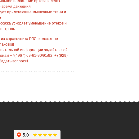
ильное положение ортеза и легко
во время движения
рует прилегающие мышечные ткани и
е
ссажа ускоряет уменьшение отеков и
онтроль.
 из справочника РЛС, и может не
паковки!
лнительной информации задайте свой
нам +7(4967) 69-61-90/91/92, +7(929)
Задать вопрос>!