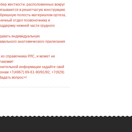
ебер жесткости, расположенных вокруг
вязываются в решетчатую конструкцию
 брюшную полость материалом ортеза,
ничный отдел позвоночника и
оддержку нижней части грудного
давать индивидуальную
авильного анатомического прилегания
 из справочника РЛС, и может не
паковки!
лнительной информации задайте свой
нам +7(4967) 69-61-90/91/92, +7(929)
Задать вопрос>!