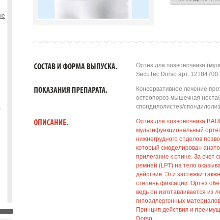
ые
Ортез для позвоночника (м
СОСТАВ И ФОРМА ВЫПУСКА.
SecuTec Dorso арт. 12184700.
Консервативное лечение про
ПОКАЗАНИЯ ПРЕПАРАТА.
остеопороз мышечная нестаб
,
спондилолистез/спондилолиз
Ортез для позвоночника BAU
ОПИСАНИЕ.
мультифункциональный ортез
нижнегрудного отделов позво
который смоделирован анато
прилегание к спине. За счет
ремней (LPT) на тело оказы
действие. Эти застежки такж
степень фиксации. Ортез об
ведь он изготавливается из 
гипоаллергенных материалов
Принцип действия и преиму
Dorso: