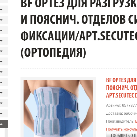
BF ОРТЕЗ ДЛЯ РАЗГРУЗ
И ПОЯСНИЧ. ОТДЕЛОВ 
ФИКСАЦИИ/АРТ.SECUTEC 
(ОРТОПЕДИЯ)
BF ОРТЕЗ ДЛ
ПОЯСНИЧ. ОТ
АРТ.SECUTEC 
Артикул:
6577877
Доставка:
рабочие
Производитель:
Получить консул
СООБЩИТЬ О П