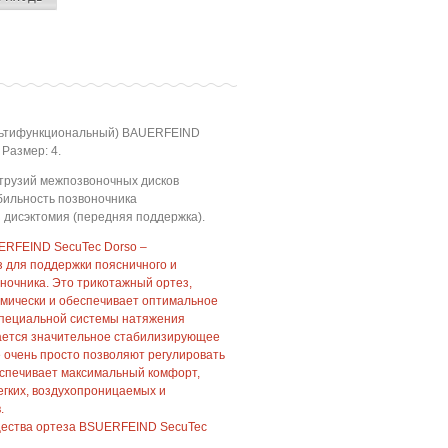
ультифункциональный) BAUERFEIND
 Размер: 4.
трузий межпозвоночных дисков
ильность позвоночника
 дисэктомия (передняя поддержка).
ERFEIND SecuTec Dorso –
 для поддержки поясничного и
ночника. Это трикотажный ортез,
мически и обеспечивает оптимальное
 специальной системы натяжения
вается значительное стабилизирующее
е очень просто позволяют регулировать
еспечивает максимальный комфорт,
легких, воздухопроницаемых и
.
щества ортеза BSUERFEIND SecuTec