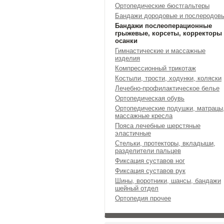
Ортопедические бюстгальтеры
Бандажи дородовые и послеродов
Бандажи послеоперационные
грыжевые, корсеты, корректоры
осанки
Гимнастические и массажные
изделия
Компрессионный трикотаж
Костыли, трости, ходунки, коляски
Лечебно-профилактическое белье
Ортопедическая обувь
Ортопедические подушки, матрацы
массажные кресла
Пояса лечебные шерстяные
эластичные
Стельки, протекторы, вкладыши,
разделители пальцев
Фиксация суставов ног
Фиксация суставов рук
Шины, воротники, шансы, бандажи
шейный отдел
Ортопедия прочее