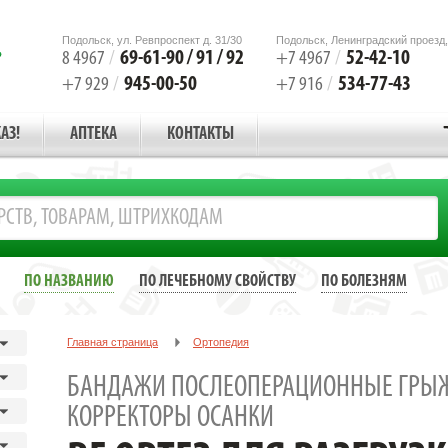
Подольск, ул. Ревпроспект д. 31/30
Подольск, Ленинградский проезд,
69-61-90 / 91 / 92
52-42-10
8 4967
/
+7 4967
/
945-00-50
534-77-43
+7 929
/
+7 916
/
АЗ!
АПТЕКА
КОНТАКТЫ
ПО НАЗВАНИЮ
ПО ЛЕЧЕБНОМУ СВОЙСТВУ
ПО БОЛЕЗНЯМ
Главная страница
Ортопедия
Бандажи послеоперационные грыжевые, корсеты, корректоры осанки
БАНДАЖИ ПОСЛЕОПЕРАЦИОННЫЕ ГРЫЖ
BF ОРТЕЗ ДЛЯ РАЗГРУЗКИ НИЖЕГРУД. И ПОЯСНИЧ. ОТДЕЛОВ СИ
КОРРЕКТОРЫ ОСАНКИ
АРТ.SECUTEC DORSO / Р.4 (Ортопедия)