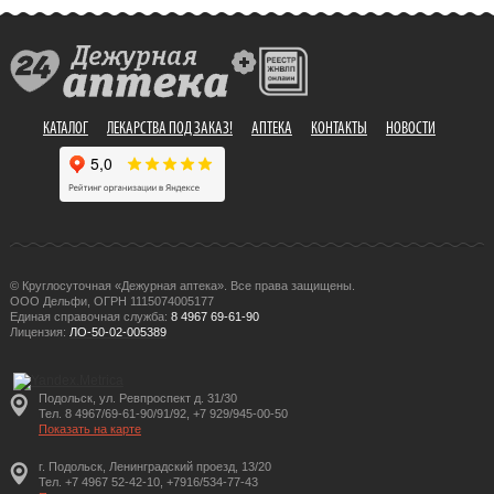
КАТАЛОГ
ЛЕКАРСТВА ПОД ЗАКАЗ!
АПТЕКА
КОНТАКТЫ
НОВОСТИ
© Круглосуточная «Дежурная аптека». Все права защищены.
ООО Дельфи, ОГРН 1115074005177
Единая справочная служба:
8 4967 69-61-90
Лицензия:
ЛО-50-02-005389
Подольск, ул. Ревпроспект д. 31/30
Тел. 8 4967/69-61-90/91/92, +7 929/945-00-50
Показать на карте
г. Подольск, Ленинградский проезд, 13/20
Тел. +7 4967 52-42-10, +7916/534-77-43