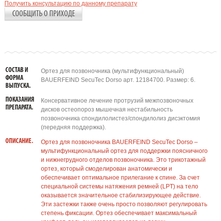
Получить консультацию по данному препарату
СООБЩИТЬ О ПРИХОДЕ
СОСТАВ И
Ортез для позвоночника (мультифункциональный)
ФОРМА
BAUERFEIND SecuTec Dorso арт. 12184700. Размер: 6.
ВЫПУСКА.
ПОКАЗАНИЯ
Консервативное лечение протрузий межпозвоночных
ПРЕПАРАТА.
дисков остеопороз мышечная нестабильность
позвоночника спондилолистез/спондилолиз дисэктомия
(передняя поддержка).
ОПИСАНИЕ.
Ортез для позвоночника BAUERFEIND SecuTec Dorso –
мультифункциональный ортез для поддержки поясничного
и нижнегрудного отделов позвоночника. Это трикотажный
ортез, который смоделирован анатомически и
обеспечивает оптимальное прилегание к спине. За счет
специальной системы натяжения ремней (LPT) на тело
оказывается значительное стабилизирующее действие.
Эти застежки также очень просто позволяют регулировать
степень фиксации. Ортез обеспечивает максимальный