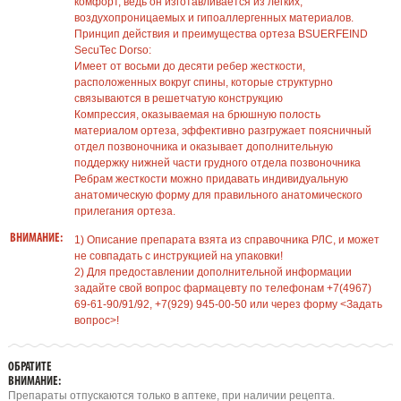
комфорт, ведь он изготавливается из легких,
воздухопроницаемых и гипоаллергенных материалов.
Принцип действия и преимущества ортеза BSUERFEIND
SecuTec Dorso:
Имеет от восьми до десяти ребер жесткости,
расположенных вокруг спины, которые структурно
связываются в решетчатую конструкцию
Компрессия, оказываемая на брюшную полость
материалом ортеза, эффективно разгружает поясничный
отдел позвоночника и оказывает дополнительную
поддержку нижней части грудного отдела позвоночника
Ребрам жесткости можно придавать индивидуальную
анатомическую форму для правильного анатомического
прилегания ортеза.
ВНИМАНИЕ:
1) Описание препарата взята из справочника РЛС, и может
не совпадать с инструкцией на упаковки!
2) Для предоставлении дополнительной информации
задайте свой вопрос фармацевту по телефонам +7(4967)
69-61-90/91/92, +7(929) 945-00-50 или через форму <Задать
вопрос>!
ОБРАТИТЕ
ВНИМАНИЕ:
Препараты отпускаются только в аптеке, при наличии рецепта.