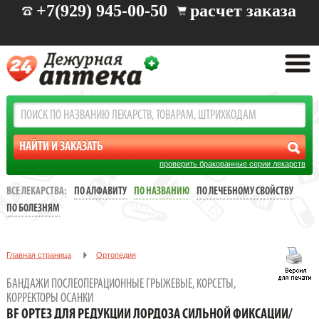
+7(929) 945-00-50
расчет заказа
проверить бракованные серии лекарств
ВСЕ ЛЕКАРСТВА:
ПО АЛФАВИТУ
ПО НАЗВАНИЮ
ПО ЛЕЧЕБНОМУ СВОЙСТВУ
ПО БОЛЕЗНЯМ
Главная страница
Ортопедия
Бандажи послеоперационные грыжевые, корсеты, корректоры
БАНДАЖИ ПОСЛЕОПЕРАЦИОННЫЕ ГРЫЖЕВЫЕ, КОРСЕТЫ,
осанки
КОРРЕКТОРЫ ОСАНКИ
BF ОРТЕЗ ДЛЯ РЕДУКЦИИ ЛОРДОЗА СИЛЬНОЙ ФИКСАЦИИ/
BF ОРТЕЗ ДЛЯ РЕДУКЦИИ ЛОРДОЗА СИЛЬНОЙ ФИКСАЦИИ/