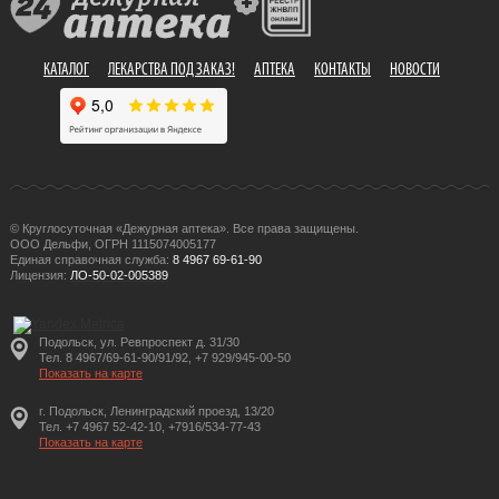
КАТАЛОГ
ЛЕКАРСТВА ПОД ЗАКАЗ!
АПТЕКА
КОНТАКТЫ
НОВОСТИ
© Круглосуточная «Дежурная аптека». Все права защищены.
ООО Дельфи, ОГРН 1115074005177
Единая справочная служба:
8 4967 69-61-90
Лицензия:
ЛО-50-02-005389
Подольск, ул. Ревпроспект д. 31/30
Тел. 8 4967/69-61-90/91/92, +7 929/945-00-50
Показать на карте
г. Подольск, Ленинградский проезд, 13/20
Тел. +7 4967 52-42-10, +7916/534-77-43
Показать на карте