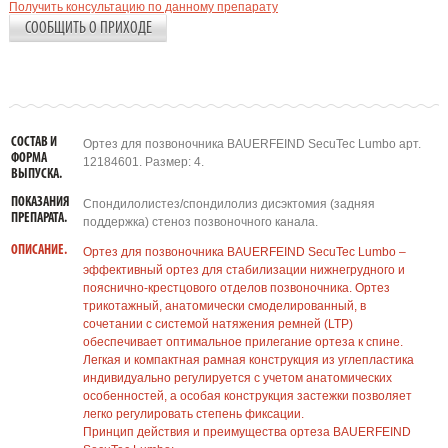
Получить консультацию по данному препарату
СООБЩИТЬ О ПРИХОДЕ
СОСТАВ И
Ортез для позвоночника BAUERFEIND SecuTec Lumbo арт.
ФОРМА
12184601. Размер: 4.
ВЫПУСКА.
ПОКАЗАНИЯ
Спондилолистез/спондилолиз дисэктомия (задняя
ПРЕПАРАТА.
поддержка) стеноз позвоночного канала.
ОПИСАНИЕ.
Ортез для позвоночника BAUERFEIND SecuTec Lumbo –
эффективный ортез для стабилизации нижнегрудного и
пояснично-крестцового отделов позвоночника. Ортез
трикотажный, анатомически смоделированный, в
сочетании с системой натяжения ремней (LTP)
обеспечивает оптимальное прилегание ортеза к спине.
Легкая и компактная рамная конструкция из углепластика
индивидуально регулируется с учетом анатомических
особенностей, а особая конструкция застежки позволяет
легко регулировать степень фиксации.
Принцип действия и преимущества ортеза BAUERFEIND