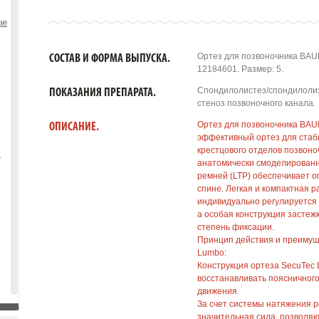
ые
Ортез для позвоночника BAU
СОСТАВ И ФОРМА ВЫПУСКА.
12184601. Размер: 5.
Спондилолистез/спондилолиз
ПОКАЗАНИЯ ПРЕПАРАТА.
стеноз позвоночного канала.
Ортез для позвоночника BA
ОПИСАНИЕ.
эффективный ортез для стаб
крестцового отделов позвоно
,
анатомически смоделированн
ремней (LTP) обеспечивает о
спине. Легкая и компактная р
индивидуально регулируется 
а особая конструкция застеж
степень фиксации.
Принцип действия и преиму
Lumbo:
Конструкция ортеза SecuTec
восстанавливать поясничног
движения
За счет системы натяжения р
значительная сила, позволя