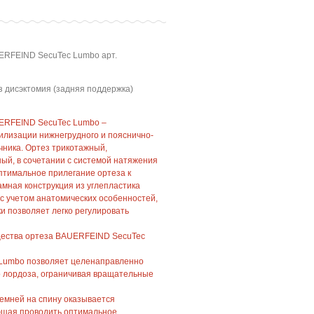
ERFEIND SecuTec Lumbo арт.
 дисэктомия (задняя поддержка)
UERFEIND SecuTec Lumbo –
илизации нижнегрудного и пояснично-
чника. Ортез трикотажный,
ый, в сочетании с системой натяжения
птимальное прилегание ортеза к
амная конструкция из углепластика
с учетом анатомических особенностей,
ки позволяет легко регулировать
щества ортеза BAUERFEIND SecuTec
 Lumbo позволяет целенаправленно
о лордоза, ограничивая вращательные
емней на спину оказывается
ющая проводить оптимальное