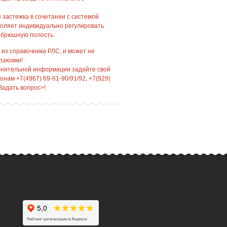
застежка в сочетании с системой
воляет индивидуально регулировать
 брюшную полость.
 из справочника РЛС, и может не
паковки!
лнительной информации задайте свой
нам +7(4967) 69-61-90/91/92, +7(929)
Задать вопрос>!