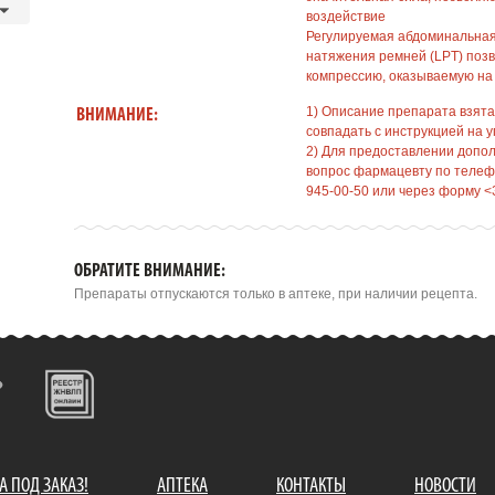
воздействие
Регулируемая абдоминальная 
натяжения ремней (LPT) поз
компрессию, оказываемую на
1) Описание препарата взята
ВНИМАНИЕ:
совпадать с инструкцией на у
2) Для предоставлении допо
вопрос фармацевту по телефо
945-00-50 или через форму <
ОБРАТИТЕ ВНИМАНИЕ:
Препараты отпускаются только в аптеке, при наличии рецепта.
А ПОД ЗАКАЗ!
АПТЕКА
КОНТАКТЫ
НОВОСТИ