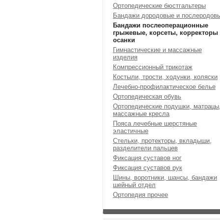
Ортопедические бюстгальтеры
Бандажи дородовые и послеродов
Бандажи послеоперационные
грыжевые, корсеты, корректоры
осанки
Гимнастические и массажные
изделия
Компрессионный трикотаж
Костыли, трости, ходунки, коляски
Лечебно-профилактическое белье
Ортопедическая обувь
Ортопедические подушки, матрацы
массажные кресла
Пояса лечебные шерстяные
эластичные
Стельки, протекторы, вкладыши,
разделители пальцев
Фиксация суставов ног
Фиксация суставов рук
Шины, воротники, шансы, бандажи
шейный отдел
Ортопедия прочее