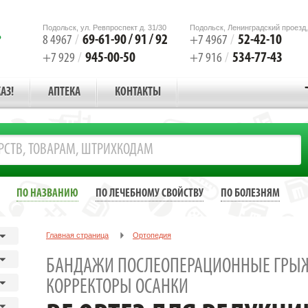
Подольск, ул. Ревпроспект д. 31/30
Подольск, Ленинградский проезд,
69-61-90 / 91 / 92
52-42-10
8 4967
/
+7 4967
/
945-00-50
534-77-43
+7 929
/
+7 916
/
АЗ!
АПТЕКА
КОНТАКТЫ
ПО НАЗВАНИЮ
ПО ЛЕЧЕБНОМУ СВОЙСТВУ
ПО БОЛЕЗНЯМ
Главная страница
Ортопедия
Бандажи послеоперационные грыжевые, корсеты, корректоры осанки
БАНДАЖИ ПОСЛЕОПЕРАЦИОННЫЕ ГРЫЖ
BF ОРТЕЗ ДЛЯ РЕДУКЦИИ ЛОРДОЗА СИЛЬНОЙ ФИКСАЦИИ/АРТ.SECUT
КОРРЕКТОРЫ ОСАНКИ