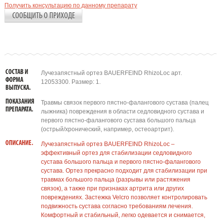
Получить консультацию по данному препарату
СООБЩИТЬ О ПРИХОДЕ
СОСТАВ И
Лучезапястный ортез BAUERFEIND RhizoLoc арт.
ФОРМА
12053300. Размер: 1.
ВЫПУСКА.
ПОКАЗАНИЯ
Травмы связок первого пястно-фалангового сустава (палец
ПРЕПАРАТА.
лыжника) повреждения в области седловидного сустава и
первого пястно-фалангового сустава большого пальца
(острый/хронический, например, остеоартрит).
ОПИСАНИЕ.
Лучезапястный ортез BAUERFEIND RhizoLoc –
эффективный ортез для стабилизации седловидного
сустава большого пальца и первого пястно-фалангового
сустава. Ортез прекрасно подходит для стабилизации при
травмах большого пальца (разрывы или растяжения
связок), а также при признаках артрита или других
повреждениях. Застежка Velcro позволяет контролировать
подвижность сустава согласно требованиям лечения.
Комфортный и стабильный, легко одевается и снимается,