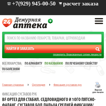
+7(929) 945-00-50
расчет заказа
проверить бракованные серии лекарств
ВСЕ ЛЕКАРСТВА:
ПО АЛФАВИТУ
ПО НАЗВАНИЮ
ПО ЛЕЧЕБНОМУ СВОЙСТВУ
ПО БОЛЕЗНЯМ
Главная страница
Ортопедия
Фиксация суставов рук
BF ОРТЕЗ ДЛЯ СТАБИЛ. СЕДЛОВИДНОГО И 1ОГО ПЯТСНО-
ФИКСАЦИЯ СУСТАВОВ РУК
ФАЛАНГ. СУСТАВОВ БОЛ.ПАЛЬЦА СРЕДНЕЙ ФИКСАЦИИ/
BF ОРТЕЗ ДЛЯ СТАБИЛ. СЕДЛОВИДНОГО И 1ОГО ПЯТСНО-
АРТ.RHIZOLOC/Р.1
ФАЛАНГ. СУСТАВОВ БОЛ.ПАЛЬЦА СРЕДНЕЙ ФИКСАЦИИ/