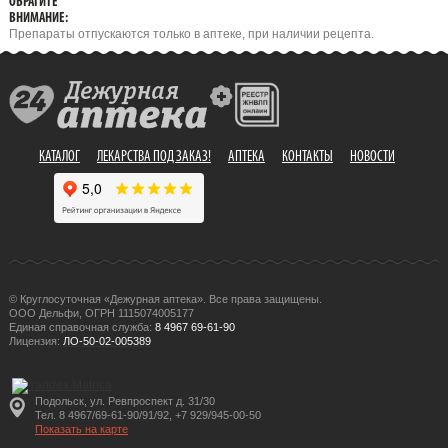
ОБРАТИТЕ
ВНИМАНИЕ:
Препараты отпускаются только в аптеке, при наличии рецепта.
КАТАЛОГ
ЛЕКАРСТВА ПОД ЗАКАЗ!
АПТЕКА
КОНТАКТЫ
НОВОСТИ
© Круглосуточная «Дежурная аптека». Все права защищены.
ООО Дельфи, ОГРН 1115074005177
Единая справочная служба:
8 4967 69-61-90
Лицензия:
ЛО-50-02-005389
Подольск, ул. Ревпроспект д. 31/30
Тел. 8 4967/69-61-90/91/92, +7 929/945-00-50
Показать на карте