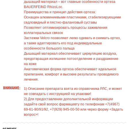
дышащий материал – вот главные особенности ортеза
BAUERFEIND RhizoLoc.
Преимущества и принцип действия ортеза:
Оснащен алюминиевыми пластинами, стабилизирующими
седловидный и пястно-фаланговый суставы
Позволяет оптимизировать процессы заживления
коллатеральных связок
Застежки Velcro позволяют легко одевать и снимать ортез,
а также адаптировать его под индивидуальные
особенности большого пальца
Дышащий материал обеспечивает циркуляцию воздуха,
предотвращая излишнее потоотделение и раздражение
на коже
Анатомическая форма ортеза обеспечивает идеальное
прилегание, комфорт и высокие результаты проводимого
лечения.
ВНИМАНИЕ:
1) Описание препарата взята из справочника РЛС, и может
не совпадать с инструкцией на упаковки!
2) Для предоставлении дополнительной информации
задайте свой вопрос фармацевту по телефонам +7(4967)
69-61-90/91/92, +7(929) 945-00-50 или через форму <Задать
вопрос>!