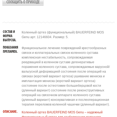
СООБЩИТЬ О ПРИХОДЕ
СОСТАВ И
Коленный ортез (функциональный) BAUERFEIND MOS
ФОРМА
Genu арт. 12146604. Размер: 5.
ВЫПУСКА.
ПОКАЗАНИЯ
Функциональное лечение повреждений крестообразных
ПРЕПАРАТА.
связок и коллатеральных связок коленного сустава
комплексная нестабильность, сопровождаемая
рекурвацией в коленном суставе дегенеративые
поражения коленного сустава, сопровождаемые варусной/
вальгусной деформацией состояния после операций на
связках (короткий вариант ортеза) ушивание мениска и
имплантация мениска (короткий вариант ортеза)
состояние после остеотомии большеберцовой кости
(длинный вариант) состояние после реконструктивных
операций на связочном аппарате коленного сустава
(длинный вариант) консервативная и послеоперационная
терапия переломов коленной чашечки (длинный вариант).
ОПИСАНИЕ.
Коленный ортез BAUERFEIND MOS Genu – надежный