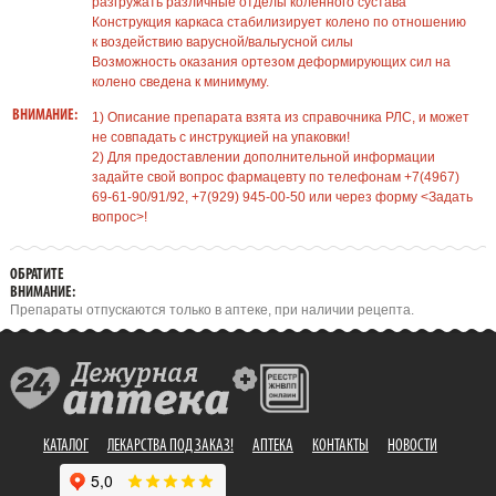
разгружать различные отделы коленного сустава
Конструкция каркаса стабилизирует колено по отношению
к воздействию варусной/вальгусной силы
Возможность оказания ортезом деформирующих сил на
колено сведена к минимуму.
ВНИМАНИЕ:
1) Описание препарата взята из справочника РЛС, и может
не совпадать с инструкцией на упаковки!
2) Для предоставлении дополнительной информации
задайте свой вопрос фармацевту по телефонам +7(4967)
69-61-90/91/92, +7(929) 945-00-50 или через форму <Задать
вопрос>!
ОБРАТИТЕ
ВНИМАНИЕ:
Препараты отпускаются только в аптеке, при наличии рецепта.
КАТАЛОГ
ЛЕКАРСТВА ПОД ЗАКАЗ!
АПТЕКА
КОНТАКТЫ
НОВОСТИ