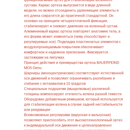
функциональный ортез для стабилизации коленного
сустава. Каркас ортеза выпускается в виде длинной
модели, но можно отсоединить удлиняющие элементы и
его длина сократится до практичной стандартной. Он
основан на принципе четырехточечной фиксации,
стабилизирует и снижает давление на коленный сустав.
Алюминиевый каркас ортеза повторяет анатомию тела, а
его форма может изменяться (чему способствуют и
регулируемые оси). Подкладка пластинчатых элементов с
воздухопроницаемым покрытием обеспечивает
комфортное и надежное прилегание. Фиксируется
застежками на липучках.
Принцип действия и преимущества ортеза BAUERFEIND
MOS Genu:
Шарниры (моноцентрические) соответствуют естественной
оси движений и позволяют ограничивать разгибание и
сгибание с интервалом в 10 градусов
Специальные подушечки (мыщелковые) различной
толщины компенсируют отечность колена разной тяжести
Оборудован добавочным ремешком, который используется
для стабилизации колена в случае задней нестабильности
или рекурвации
Всевозможные регулировки (варусная и вальгусная)
позволяют приспособить этот высокотехнологичный ортез
к индивидуальной оси движения и целенаправленно