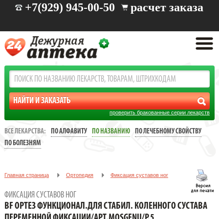
+7(929) 945-00-50
расчет заказа
проверить бракованные серии лекарств
ВСЕ ЛЕКАРСТВА:
ПО АЛФАВИТУ
ПО НАЗВАНИЮ
ПО ЛЕЧЕБНОМУ СВОЙСТВУ
ПО БОЛЕЗНЯМ
Главная страница
Ортопедия
Фиксация суставов ног
BF ОРТЕЗ ФУНКЦИОНАЛ.ДЛЯ СТАБИЛ. КОЛЕННОГО СУСТАВА
ФИКСАЦИЯ СУСТАВОВ НОГ
ПЕРЕМЕННОЙ ФИКСАЦИИ/АРТ.MOSGENU/Р.5
BF ОРТЕЗ ФУНКЦИОНАЛ.ДЛЯ СТАБИЛ. КОЛЕННОГО СУСТАВА
ПЕРЕМЕННОЙ ФИКСАЦИИ/АРТ.MOSGENU/Р.5