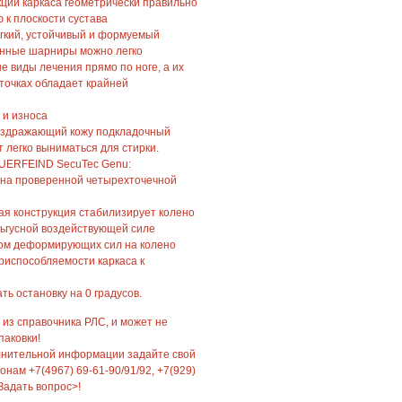
кции каркаса геометрически правильно
 к плоскости сустава
гкий, устойчивый и формуемый
анные шарниры можно легко
е виды лечения прямо по ноге, а их
 точках обладает крайней
 и износа
аздражающий кожу подкладочный
 легко выниматься для стирки.
AUERFEIND SecuTec Genu:
 на проверенной четырехточечной
ая конструкция стабилизирует колено
льгусной воздействующей силе
ом деформирующих сил на колено
приспособляемости каркаса к
ь остановку на 0 градусов.
 из справочника РЛС, и может не
паковки!
лнительной информации задайте свой
нам +7(4967) 69-61-90/91/92, +7(929)
Задать вопрос>!