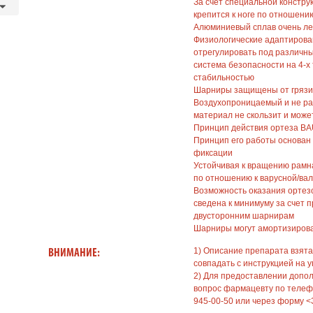
За счет специальной констру
крепится к ноге по отношению
Алюминиевый сплав очень ле
Физиологические адаптиров
отрегулировать под различны
система безопасности на 4-х
стабильностью
Шарниры защищены от грязи
Воздухопроницаемый и не р
материал не скользит и может
Принцип действия ортеза B
Принцип его работы основан
фиксации
Устойчивая к вращению рамн
по отношению к варусной/ва
Возможность оказания ортез
сведена к минимуму за счет 
двусторонним шарнирам
Шарниры могут амортизироват
1) Описание препарата взята
ВНИМАНИЕ:
совпадать с инструкцией на у
2) Для предоставлении допо
вопрос фармацевту по телефо
945-00-50 или через форму <