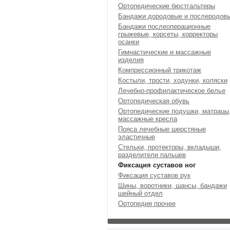
Ортопедические бюстгальтеры
Бандажи дородовые и послеродов
Бандажи послеоперационные
грыжевые, корсеты, корректоры
осанки
Гимнастические и массажные
изделия
Компрессионный трикотаж
Костыли, трости, ходунки, коляски
Лечебно-профилактическое белье
Ортопедическая обувь
Ортопедические подушки, матрацы
массажные кресла
Пояса лечебные шерстяные
эластичные
Стельки, протекторы, вкладыши,
разделители пальцев
Фиксация суставов ног
Фиксация суставов рук
Шины, воротники, шансы, бандажи
шейный отдел
Ортопедия прочее