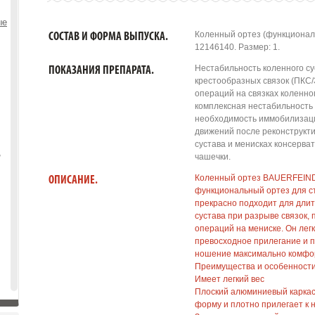
ые
Коленный ортез (функционал
СОСТАВ И ФОРМА ВЫПУСКА.
12146140. Размер: 1.
Нестабильность коленного с
ПОКАЗАНИЯ ПРЕПАРАТА.
крестообразных связок (ПКС/
операций на связках коленног
комплексная нестабильность 
необходимость иммобилизаци
движений после реконструкти
сустава и менисках консерва
,
чашечки.
Коленный ортез BAUERFEIND
ОПИСАНИЕ.
функциональный ортез для ст
прекрасно подходит для дли
сустава при разрыве связок,
операций на мениске. Он легк
превосходное прилегание и п
ношение максимально комфо
Преимущества и особенност
Имеет легкий вес
Плоский алюминиевый каркас
форму и плотно прилегает к 