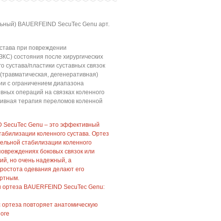
ьный) BAUERFEIND SecuTec Genu арт.
устава при повреждении
ЗКС) состояния после хирургических
о сустава/пластики суставных связок
(травматическая, дегенеративная)
и с ограничением диапазона
вных операций на связках коленного
тивная терапия переломов коленной
 SecuTec Genu – это эффективный
абилизации коленного сустава. Ортез
тельной стабилизации коленного
 повреждениях боковых связок или
ий, но очень надежный, а
ростота одевания делают его
ртным.
и ортеза BAUERFEIND SecuTec Genu:
 ортеза повторяет анатомическую
ноге