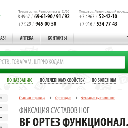
Подольск, ул. Ревпроспект д. 31/30
Подольск, Ленинградский проезд,
69-61-90 / 91 / 92
52-42-10
8 4967
/
+7 4967
/
945-00-50
534-77-43
+7 929
/
+7 916
/
АЗ!
АПТЕКА
КОНТАКТЫ
ПО НАЗВАНИЮ
ПО ЛЕЧЕБНОМУ СВОЙСТВУ
ПО БОЛЕЗНЯМ
Главная страница
Ортопедия
Фиксация суставов ног
BF ОРТЕЗ ФУНКЦИОНАЛ.ДЛЯ СТАБИЛ. КОЛЕННОГО СУСТАВА ПЕ
ФИКСАЦИЯ СУСТАВОВ НОГ
АРТ.SECUTEC GENU/Р.1
BF ОРТЕЗ ФУНКЦИОНАЛ.