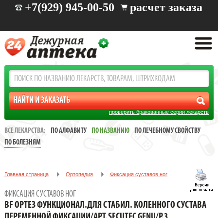
+7(929) 945-00-50
расчет заказа
проверить бракованные серии лекарств
ВСЕ ЛЕКАРСТВА:
ПО АЛФАВИТУ
ПО НАЗВАНИЮ
ПО ЛЕЧЕБНОМУ СВОЙСТВУ
ПО БОЛЕЗНЯМ
Главная страница
Ортопедия
Фиксация суставов ног
BF ОРТЕЗ ФУНКЦИОНАЛ.ДЛЯ СТАБИЛ. КОЛЕННОГО СУСТАВА
ФИКСАЦИЯ СУСТАВОВ НОГ
ПЕРЕМЕННОЙ ФИКСАЦИИ/АРТ.SECUTEC GENU/Р.3
BF ОРТЕЗ ФУНКЦИОНАЛ.ДЛЯ СТАБИЛ. КОЛЕННОГО СУСТАВА
ПЕРЕМЕННОЙ ФИКСАЦИИ/АРТ.SECUTEC GENU/Р.3