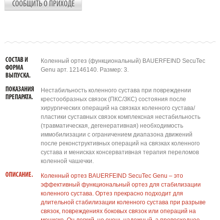
СООБЩИТЬ О ПРИХОДЕ
СОСТАВ И
Коленный ортез (функциональный) BAUERFEIND SecuTec
ФОРМА
Genu арт. 12146140. Размер: 3.
ВЫПУСКА.
ПОКАЗАНИЯ
Нестабильность коленного сустава при повреждении
ПРЕПАРАТА.
крестообразных связок (ПКС/ЗКС) состояния после
хирургических операций на связках коленного сустава/
пластики суставных связок комплексная нестабильность
(травматическая, дегенеративная) необходимость
иммобилизации с ограничением диапазона движений
после реконструктивных операций на связках коленного
сустава и менисках консервативная терапия переломов
коленной чашечки.
ОПИСАНИЕ.
Коленный ортез BAUERFEIND SecuTec Genu – это
эффективный функциональный ортез для стабилизации
коленного сустава. Ортез прекрасно подходит для
длительной стабилизации коленного сустава при разрыве
связок, повреждениях боковых связок или операций на