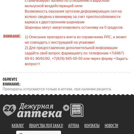
стабилизирует колено по отношению к варусной/
вальгусной воздействующей силе
Возможность оказания ортезом деформирующих сил на
колено сведена к минимуму за счет приспособляемости
каркаса к двусторонним шарнирам
Шарниры могут амортизировать остановку на 0 градусов.
ВНИМАНИЕ:
1) Описание препарата взята из справочника РЛС, и может
не совпадать с инструкцией на упаковки!
2) Для предоставлении дополнительной информации
задайте свой вопрос фармацевту по телефонам +7(4967)
69-61-90/91/92, +7(929) 945-00-50 или через форму <Задать
вопрос>!
ОБРАТИТЕ
ВНИМАНИЕ:
Препараты отпускаются только в аптеке, при наличии рецепта.
КАТАЛОГ
ЛЕКАРСТВА ПОД ЗАКАЗ!
АПТЕКА
КОНТАКТЫ
НОВОСТИ