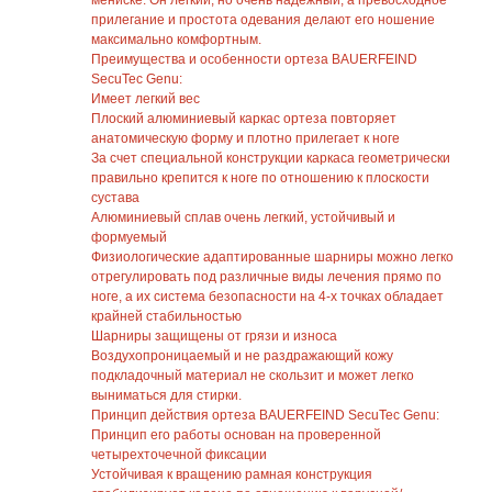
мениске. Он легкий, но очень надежный, а превосходное
прилегание и простота одевания делают его ношение
максимально комфортным.
Преимущества и особенности ортеза BAUERFEIND
SecuTec Genu:
Имеет легкий вес
Плоский алюминиевый каркас ортеза повторяет
анатомическую форму и плотно прилегает к ноге
За счет специальной конструкции каркаса геометрически
правильно крепится к ноге по отношению к плоскости
сустава
Алюминиевый сплав очень легкий, устойчивый и
формуемый
Физиологические адаптированные шарниры можно легко
отрегулировать под различные виды лечения прямо по
ноге, а их система безопасности на 4-х точках обладает
крайней стабильностью
Шарниры защищены от грязи и износа
Воздухопроницаемый и не раздражающий кожу
подкладочный материал не скользит и может легко
выниматься для стирки.
Принцип действия ортеза BAUERFEIND SecuTec Genu:
Принцип его работы основан на проверенной
четырехточечной фиксации
Устойчивая к вращению рамная конструкция