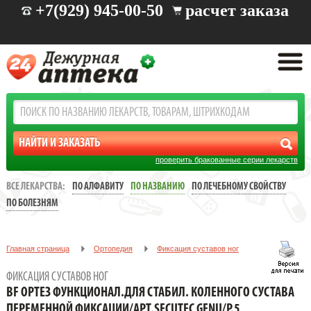
+7(929) 945-00-50
расчет заказа
проверить бракованные серии лекарств
ВСЕ ЛЕКАРСТВА:
ПО АЛФАВИТУ
ПО НАЗВАНИЮ
ПО ЛЕЧЕБНОМУ СВОЙСТВУ
ПО БОЛЕЗНЯМ
Главная страница
Ортопедия
Фиксация суставов ног
BF ОРТЕЗ ФУНКЦИОНАЛ.ДЛЯ СТАБИЛ. КОЛЕННОГО СУСТАВА
ФИКСАЦИЯ СУСТАВОВ НОГ
ПЕРЕМЕННОЙ ФИКСАЦИИ/АРТ.SECUTEC GENU/Р.5
BF ОРТЕЗ ФУНКЦИОНАЛ.ДЛЯ СТАБИЛ. КОЛЕННОГО СУСТАВА
ПЕРЕМЕННОЙ ФИКСАЦИИ/АРТ.SECUTEC GENU/Р.5