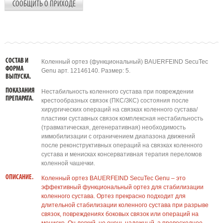
СООБЩИТЬ О ПРИХОДЕ
СОСТАВ И
Коленный ортез (функциональный) BAUERFEIND SecuTec
ФОРМА
Genu арт. 12146140. Размер: 5.
ВЫПУСКА.
ПОКАЗАНИЯ
Нестабильность коленного сустава при повреждении
ПРЕПАРАТА.
крестообразных связок (ПКС/ЗКС) состояния после
хирургических операций на связках коленного сустава/
пластики суставных связок комплексная нестабильность
(травматическая, дегенеративная) необходимость
иммобилизации с ограничением диапазона движений
после реконструктивных операций на связках коленного
сустава и менисках консервативная терапия переломов
коленной чашечки.
ОПИСАНИЕ.
Коленный ортез BAUERFEIND SecuTec Genu – это
эффективный функциональный ортез для стабилизации
коленного сустава. Ортез прекрасно подходит для
длительной стабилизации коленного сустава при разрыве
связок, повреждениях боковых связок или операций на