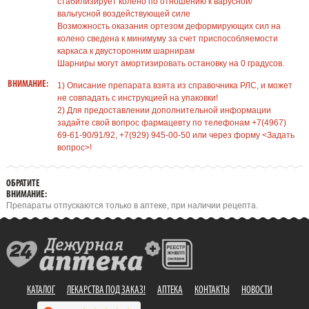
стабилизирует колено по отношению к варусной/
вальгусной воздействующей силе
Возможность оказания ортезом деформирующих сил на
колено сведена к минимуму за счет приспособляемости
каркаса к двусторонним шарнирам
Шарниры могут амортизировать остановку на 0 градусов.
ВНИМАНИЕ:
1) Описание препарата взята из справочника РЛС, и может
не совпадать с инструкцией на упаковки!
2) Для предоставлении дополнительной информации
задайте свой вопрос фармацевту по телефонам +7(4967)
69-61-90/91/92, +7(929) 945-00-50 или через форму <Задать
вопрос>!
ОБРАТИТЕ
ВНИМАНИЕ:
Препараты отпускаются только в аптеке, при наличии рецепта.
КАТАЛОГ
ЛЕКАРСТВА ПОД ЗАКАЗ!
АПТЕКА
КОНТАКТЫ
НОВОСТИ