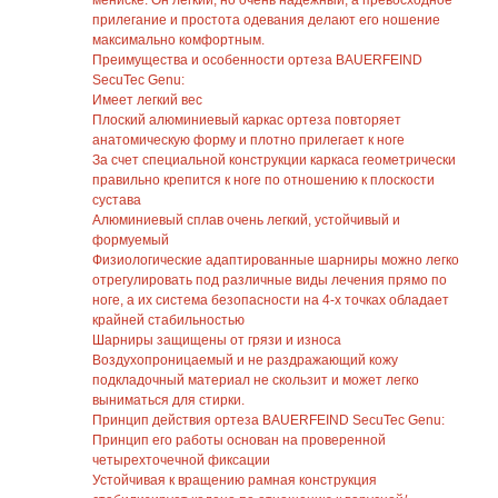
мениске. Он легкий, но очень надежный, а превосходное
прилегание и простота одевания делают его ношение
максимально комфортным.
Преимущества и особенности ортеза BAUERFEIND
SecuTec Genu:
Имеет легкий вес
Плоский алюминиевый каркас ортеза повторяет
анатомическую форму и плотно прилегает к ноге
За счет специальной конструкции каркаса геометрически
правильно крепится к ноге по отношению к плоскости
сустава
Алюминиевый сплав очень легкий, устойчивый и
формуемый
Физиологические адаптированные шарниры можно легко
отрегулировать под различные виды лечения прямо по
ноге, а их система безопасности на 4-х точках обладает
крайней стабильностью
Шарниры защищены от грязи и износа
Воздухопроницаемый и не раздражающий кожу
подкладочный материал не скользит и может легко
выниматься для стирки.
Принцип действия ортеза BAUERFEIND SecuTec Genu:
Принцип его работы основан на проверенной
четырехточечной фиксации
Устойчивая к вращению рамная конструкция