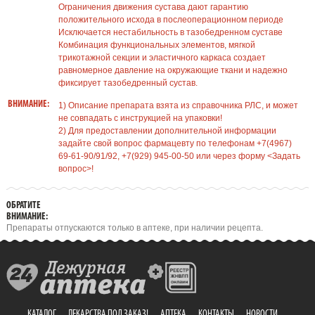
Ограничения движения сустава дают гарантию
положительного исхода в послеоперационном периоде
Исключается нестабильность в тазобедренном суставе
Комбинация функциональных элементов, мягкой
трикотажной секции и эластичного каркаса создает
равномерное давление на окружающие ткани и надежно
фиксирует тазобедренный сустав.
ВНИМАНИЕ:
1) Описание препарата взята из справочника РЛС, и может
не совпадать с инструкцией на упаковки!
2) Для предоставлении дополнительной информации
задайте свой вопрос фармацевту по телефонам +7(4967)
69-61-90/91/92, +7(929) 945-00-50 или через форму <Задать
вопрос>!
ОБРАТИТЕ
ВНИМАНИЕ:
Препараты отпускаются только в аптеке, при наличии рецепта.
КАТАЛОГ
ЛЕКАРСТВА ПОД ЗАКАЗ!
АПТЕКА
КОНТАКТЫ
НОВОСТИ