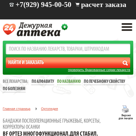
+7(929) 945-00-50
расчет заказа
проверить бракованные серии лекарств
ВСЕ ЛЕКАРСТВА:
ПО АЛФАВИТУ
ПО НАЗВАНИЮ
ПО ЛЕЧЕБНОМУ СВОЙСТВУ
ПО БОЛЕЗНЯМ
Главная страница
Ортопедия
Бандажи послеоперационные грыжевые, корсеты, корректоры
БАНДАЖИ ПОСЛЕОПЕРАЦИОННЫЕ ГРЫЖЕВЫЕ, КОРСЕТЫ,
осанки
КОРРЕКТОРЫ ОСАНКИ
BF ОРТЕЗ МНОГОФУНКЦИОНАЛ.ДЛЯ СТАБИЛ.
BF ОРТЕЗ МНОГОФУНКЦИОНАЛ.ДЛЯ СТАБИЛ.