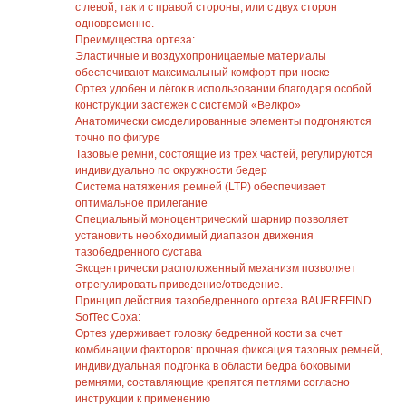
с левой, так и с правой стороны, или с двух сторон
одновременно.
Преимущества ортеза:
Эластичные и воздухопроницаемые материалы
обеспечивают максимальный комфорт при носке
Ортез удобен и лёгок в использовании благодаря особой
конструкции застежек с системой «Велкро»
Анатомически смоделированные элементы подгоняются
точно по фигуре
Тазовые ремни, состоящие из трех частей, регулируются
индивидуально по окружности бедер
Система натяжения ремней (LTP) обеспечивает
оптимальное прилегание
Специальный моноцентрический шарнир позволяет
установить необходимый диапазон движения
тазобедренного сустава
Эксцентрически расположенный механизм позволяет
отрегулировать приведение/отведение.
Принцип действия тазобедренного ортеза BAUERFEIND
SofTec Coxa:
Ортез удерживает головку бедренной кости за счет
комбинации факторов: прочная фиксация тазовых ремней,
индивидуальная подгонка в области бедра боковыми
ремнями, составляющие крепятся петлями согласно
инструкции к применению