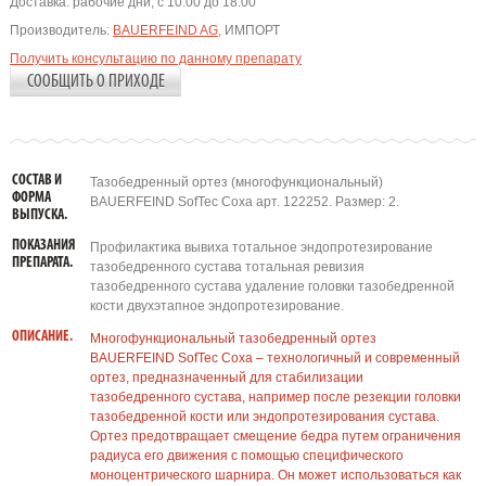
Доставка:
рабочие дни, с 10:00 до 18:00
Производитель:
BAUERFEIND AG
, ИМПОРТ
Получить консультацию по данному препарату
СООБЩИТЬ О ПРИХОДЕ
СОСТАВ И
Тазобедренный ортез (многофункциональный)
ФОРМА
BAUERFEIND SofTec Coxa арт. 122252. Размер: 2.
ВЫПУСКА.
ПОКАЗАНИЯ
Профилактика вывиха тотальное эндопротезирование
ПРЕПАРАТА.
тазобедренного сустава тотальная ревизия
тазобедренного сустава удаление головки тазобедренной
кости двухэтапное эндопротезирование.
ОПИСАНИЕ.
Многофункциональный тазобедренный ортез
BAUERFEIND SofTec Coxa – технологичный и современный
ортез, предназначенный для стабилизации
тазобедренного сустава, например после резекции головки
тазобедренной кости или эндопротезирования сустава.
Ортез предотвращает смещение бедра путем ограничения
радиуса его движения с помощью специфического
моноцентрического шарнира. Он может использоваться как