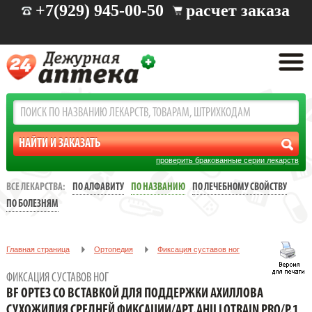
+7(929) 945-00-50
расчет заказа
проверить бракованные серии лекарств
ВСЕ ЛЕКАРСТВА:
ПО АЛФАВИТУ
ПО НАЗВАНИЮ
ПО ЛЕЧЕБНОМУ СВОЙСТВУ
ПО БОЛЕЗНЯМ
Главная страница
Ортопедия
Фиксация суставов ног
BF ОРТЕЗ СО ВСТАВКОЙ ДЛЯ ПОДДЕРЖКИ АХИЛЛОВА
ФИКСАЦИЯ СУСТАВОВ НОГ
СУХОЖИЛИЯ СРЕДНЕЙ ФИКСАЦИИ/АРТ.AHILLOTRAIN PRO/Р.1
BF ОРТЕЗ СО ВСТАВКОЙ ДЛЯ ПОДДЕРЖКИ АХИЛЛОВА
СУХОЖИЛИЯ СРЕДНЕЙ ФИКСАЦИИ/АРТ.AHILLOTRAIN PRO/Р.1