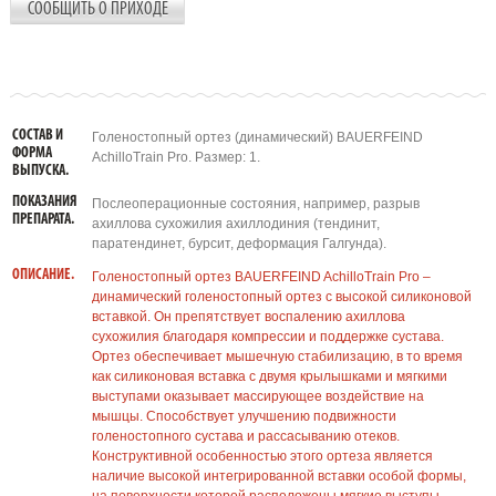
СООБЩИТЬ О ПРИХОДЕ
СОСТАВ И
Голеностопный ортез (динамический) BAUERFEIND
ФОРМА
AchilloTrain Pro. Размер: 1.
ВЫПУСКА.
ПОКАЗАНИЯ
Послеоперационные состояния, например, разрыв
ПРЕПАРАТА.
ахиллова сухожилия ахиллодиния (тендинит,
паратендинет, бурсит, деформация Галгунда).
ОПИСАНИЕ.
Голеностопный ортез BAUERFEIND AchilloTrain Pro –
динамический голеностопный ортез с высокой силиконовой
вставкой. Он препятствует воспалению ахиллова
сухожилия благодаря компрессии и поддержке сустава.
Ортез обеспечивает мышечную стабилизацию, в то время
как силиконовая вставка с двумя крылышками и мягкими
выступами оказывает массирующее воздействие на
мышцы. Способствует улучшению подвижности
голеностопного сустава и рассасыванию отеков.
Конструктивной особенностью этого ортеза является
наличие высокой интегрированной вставки особой формы,