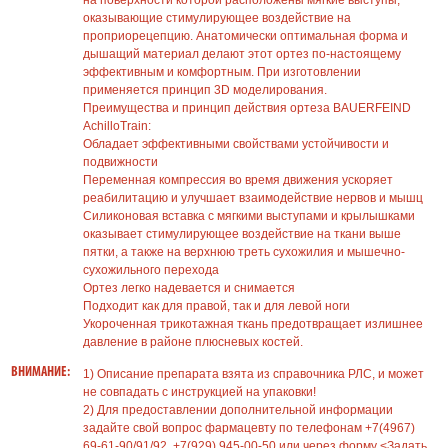
на поверхности которой расположены мягкие выступы,
оказывающие стимулирующее воздействие на
проприорецепцию. Анатомически оптимальная форма и
дышащий материал делают этот ортез по-настоящему
эффективным и комфортным. При изготовлении
применяется принцип 3D моделирования.
Преимущества и принцип действия ортеза BAUERFEIND
AchilloTrain:
Обладает эффективными свойствами устойчивости и
подвижности
Переменная компрессия во время движения ускоряет
реабилитацию и улучшает взаимодействие нервов и мышц
Силиконовая вставка с мягкими выступами и крылышками
оказывает стимулирующее воздействие на ткани выше
пятки, а также на верхнюю треть сухожилия и мышечно-
сухожильного перехода
Ортез легко надевается и снимается
Подходит как для правой, так и для левой ноги
Укороченная трикотажная ткань предотвращает излишнее
давление в районе плюсневых костей.
ВНИМАНИЕ:
1) Описание препарата взята из справочника РЛС, и может
не совпадать с инструкцией на упаковки!
2) Для предоставлении дополнительной информации
задайте свой вопрос фармацевту по телефонам +7(4967)
69-61-90/91/92, +7(929) 945-00-50 или через форму <Задать