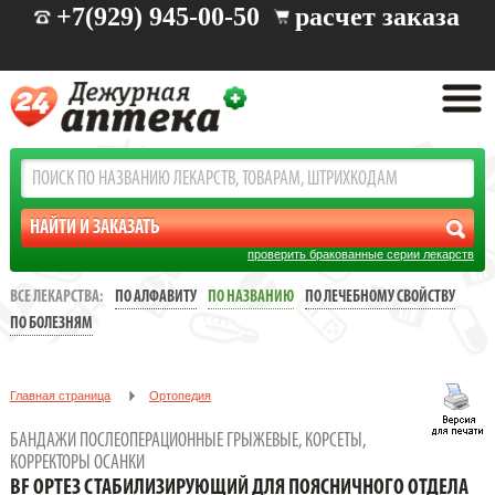
+7(929) 945-00-50
расчет заказа
проверить бракованные серии лекарств
ВСЕ ЛЕКАРСТВА:
ПО АЛФАВИТУ
ПО НАЗВАНИЮ
ПО ЛЕЧЕБНОМУ СВОЙСТВУ
ПО БОЛЕЗНЯМ
Главная страница
Ортопедия
Бандажи послеоперационные грыжевые, корсеты, корректоры
БАНДАЖИ ПОСЛЕОПЕРАЦИОННЫЕ ГРЫЖЕВЫЕ, КОРСЕТЫ,
осанки
КОРРЕКТОРЫ ОСАНКИ
BF ОРТЕЗ СТАБИЛИЗИРУЮЩИЙ ДЛЯ ПОЯСНИЧНОГО ОТДЕЛА
BF ОРТЕЗ СТАБИЛИЗИРУЮЩИЙ ДЛЯ ПОЯСНИЧНОГО ОТДЕЛА