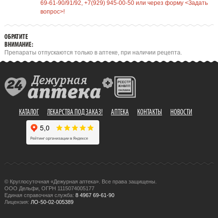
69-61-90/91/92, +7(929) 945-00-50 или через форму <Задать
вопрос>!
ОБРАТИТЕ
ВНИМАНИЕ:
Препараты отпускаются только в аптеке, при наличии рецепта.
КАТАЛОГ
ЛЕКАРСТВА ПОД ЗАКАЗ!
АПТЕКА
КОНТАКТЫ
НОВОСТИ
© Круглосуточная «Дежурная аптека». Все права защищены.
ООО Дельфи, ОГРН 1115074005177
Единая справочная служба:
8 4967 69-61-90
Лицензия:
ЛО-50-02-005389