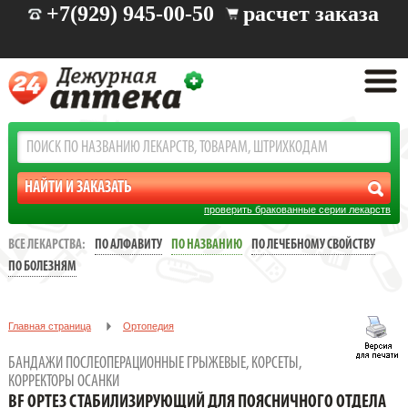
+7(929) 945-00-50
расчет заказа
проверить бракованные серии лекарств
ВСЕ ЛЕКАРСТВА:
ПО АЛФАВИТУ
ПО НАЗВАНИЮ
ПО ЛЕЧЕБНОМУ СВОЙСТВУ
ПО БОЛЕЗНЯМ
Главная страница
Ортопедия
Бандажи послеоперационные грыжевые, корсеты, корректоры
БАНДАЖИ ПОСЛЕОПЕРАЦИОННЫЕ ГРЫЖЕВЫЕ, КОРСЕТЫ,
осанки
КОРРЕКТОРЫ ОСАНКИ
BF ОРТЕЗ СТАБИЛИЗИРУЮЩИЙ ДЛЯ ПОЯСНИЧНОГО ОТДЕЛА
BF ОРТЕЗ СТАБИЛИЗИРУЮЩИЙ ДЛЯ ПОЯСНИЧНОГО ОТДЕЛА