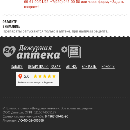
69-61-90/91/92, +7(929) 945-00-50 или через форму <Задать
вопрос>!
ОБРАТИТЕ
ВНИМАНИЕ:
Препараты отпускаются только в аптеке, при наличии рецепта.
КАТАЛОГ
ЛЕКАРСТВА ПОД ЗАКАЗ!
АПТЕКА
КОНТАКТЫ
НОВОСТИ
© Круглосуточная «Дежурная аптека». Все права защищены.
ООО Дельфи, ОГРН 1115074005177
Единая справочная служба:
8 4967 69-61-90
Лицензия:
ЛО-50-02-005389