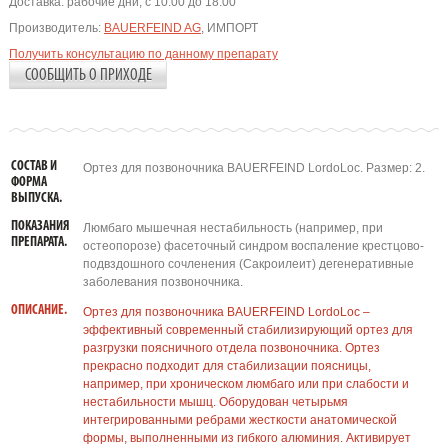
Доставка:
рабочие дни, с 10:00 до 18:00
Производитель:
BAUERFEIND AG
, ИМПОРТ
Получить консультацию по данному препарату
СООБЩИТЬ О ПРИХОДЕ
СОСТАВ И
Ортез для позвоночника BAUERFEIND LordoLoc. Размер: 2.
ФОРМА
ВЫПУСКА.
ПОКАЗАНИЯ
Люмбаго мышечная нестабильность (например, при
ПРЕПАРАТА.
остеопорозе) фасеточный синдром воспаление крестцово-
подвздошного сочленения (Сакроилеит) дегенеративные
заболевания позвоночника.
ОПИСАНИЕ.
Ортез для позвоночника BAUERFEIND LordoLoc –
эффективный современный стабилизирующий ортез для
разгрузки поясничного отдела позвоночника. Ортез
прекрасно подходит для стабилизации поясницы,
например, при хроническом люмбаго или при слабости и
нестабильности мышц. Оборудован четырьмя
интегрированными ребрами жесткости анатомической
формы, выполненными из гибкого алюминия. Активирует