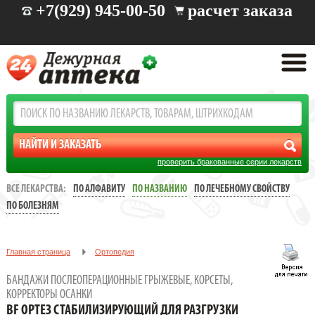
+7(929) 945-00-50
расчет заказа
проверить бракованные серии лекарств
ВСЕ ЛЕКАРСТВА:
ПО АЛФАВИТУ
ПО НАЗВАНИЮ
ПО ЛЕЧЕБНОМУ СВОЙСТВУ
ПО БОЛЕЗНЯМ
Главная страница
Ортопедия
Бандажи послеоперационные грыжевые, корсеты, корректоры
БАНДАЖИ ПОСЛЕОПЕРАЦИОННЫЕ ГРЫЖЕВЫЕ, КОРСЕТЫ,
осанки
КОРРЕКТОРЫ ОСАНКИ
BF ОРТЕЗ СТАБИЛИЗИРУЮЩИЙ ДЛЯ РАЗГРУЗКИ
BF ОРТЕЗ СТАБИЛИЗИРУЮЩИЙ ДЛЯ РАЗГРУЗКИ