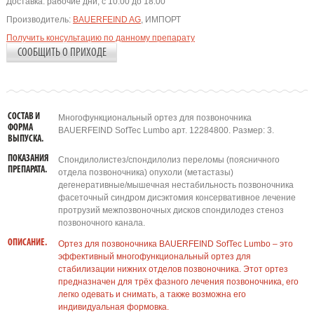
Доставка:
рабочие дни, с 10:00 до 18:00
Производитель:
BAUERFEIND AG
, ИМПОРТ
Получить консультацию по данному препарату
СООБЩИТЬ О ПРИХОДЕ
СОСТАВ И
Многофункциональный ортез для позвоночника
ФОРМА
BAUERFEIND SofTec Lumbo арт. 12284800. Размер: 3.
ВЫПУСКА.
ПОКАЗАНИЯ
Спондилолистез/спондилолиз переломы (поясничного
ПРЕПАРАТА.
отдела позвоночника) опухоли (метастазы)
дегенеративные/мышечная нестабильность позвоночника
фасеточный синдром дисэктомия консервативное лечение
протрузий межпозвоночных дисков спондилодез стеноз
позвоночного канала.
ОПИСАНИЕ.
Ортез для позвоночника BAUERFEIND SofTec Lumbo – это
эффективный многофункциональный ортез для
стабилизации нижних отделов позвоночника. Этот ортез
предназначен для трёх фазного лечения позвоночника, его
легко одевать и снимать, а также возможна его
индивидуальная формовка.