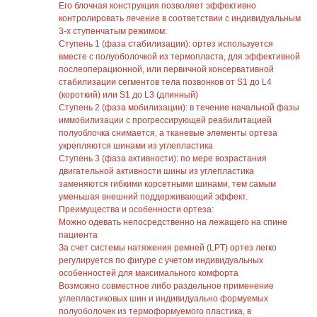
Его блочная конструкция позволяет эффективно
контролировать лечение в соответствии с индивидуальным
3-х ступенчатым режимом:
Ступень 1 (фаза стабилизации): ортез используется
вместе с полуоболочкой из термопласта, для эффективной
послеоперационной, или первичной консервативной
стабилизации сегментов тела позвонков от S1 до L4
(короткий) или S1 до L3 (длинный)
Ступень 2 (фаза мобилизации): в течение начальной фазы
иммобилизации с прогрессирующей реабилитацией
полуоблочка снимается, а тканевые элементы ортеза
укрепляются шинами из углепластика
Ступень 3 (фаза активности): по мере возрастания
двигательной активности шины из углепластика
заменяются гибкими корсетными шинами, тем самым
уменьшая внешний поддерживающий эффект.
Преимущества и особенности ортеза:
Можно одевать непосредственно на лежащего на спине
пациента
За счет системы натяжения ремней (LPT) ортез легко
регулируется по фигуре с учетом индивидуальных
особенностей для максимального комфорта
Возможно совместное либо раздельное применение
углепластиковых шин и индивидуально формуемых
полуоболочек из термоформуемого пластика, в