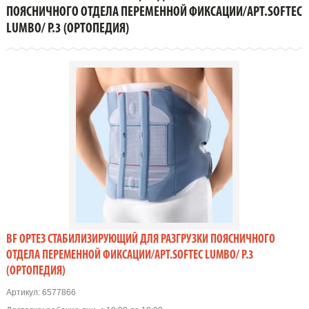
ПОЯСНИЧНОГО ОТДЕЛА ПЕРЕМЕННОЙ ФИКСАЦИИ/
ПОЯСНИЧНОГО ОТДЕЛА ПЕРЕМЕННОЙ ФИКСАЦИИ/АРТ.SOFTEC
АРТ.SOFTEC LUMBO/ Р.3 (Ортопедия)
LUMBO/ Р.3 (ОРТОПЕДИЯ)
BF ОРТЕЗ СТАБИЛИЗИРУЮЩИЙ ДЛЯ РАЗГРУЗКИ ПОЯСНИЧНОГО
ОТДЕЛА ПЕРЕМЕННОЙ ФИКСАЦИИ/АРТ.SOFTEC LUMBO/ Р.3
(ОРТОПЕДИЯ)
Артикул:
6577866