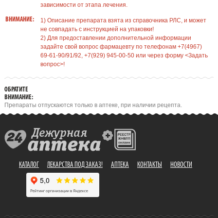
зависимости от этапа лечения.
ВНИМАНИЕ:
1) Описание препарата взята из справочника РЛС, и может
не совпадать с инструкцией на упаковки!
2) Для предоставлении дополнительной информации
задайте свой вопрос фармацевту по телефонам +7(4967)
69-61-90/91/92, +7(929) 945-00-50 или через форму <Задать
вопрос>!
ОБРАТИТЕ
ВНИМАНИЕ:
Препараты отпускаются только в аптеке, при наличии рецепта.
КАТАЛОГ
ЛЕКАРСТВА ПОД ЗАКАЗ!
АПТЕКА
КОНТАКТЫ
НОВОСТИ