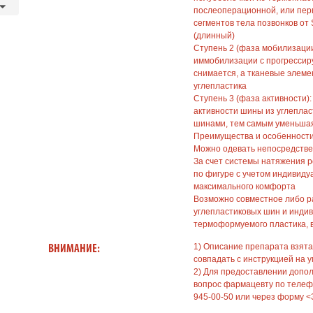
послеоперационной, или пер
сегментов тела позвонков от 
(длинный)
Ступень 2 (фаза мобилизации
иммобилизации с прогресси
снимается, а тканевые элем
углепластика
Ступень 3 (фаза активности)
активности шины из углепла
шинами, тем самым уменьша
Преимущества и особенности
Можно одевать непосредстве
За счет системы натяжения р
по фигуре с учетом индивид
максимального комфорта
Возможно совместное либо 
углепластиковых шин и инди
термоформуемого пластика, в
1) Описание препарата взята
ВНИМАНИЕ:
совпадать с инструкцией на у
2) Для предоставлении допо
вопрос фармацевту по телефо
945-00-50 или через форму <