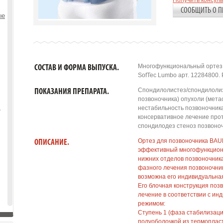
Получить консул
СООБЩИТЬ О П
ые
Многофункциональный ортез
СОСТАВ И ФОРМА ВЫПУСКА.
SofTec Lumbo арт. 12284800. 
Спондилолистез/спондилолиз
ПОКАЗАНИЯ ПРЕПАРАТА.
позвоночника) опухоли (мет
,
нестабильность позвоночник
консервативное лечение про
спондилодез стеноз позвоноч
Ортез для позвоночника BAU
ОПИСАНИЕ.
эффективный многофункцион
нижних отделов позвоночника
фазного лечения позвоночника
возможна его индивидуальна
Его блочная конструкция по
лечение в соответствии с ин
режимом:
Ступень 1 (фаза стабилизаци
полуоболочкой из термоплас