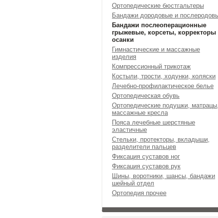
Ортопедические бюстгальтеры
Бандажи дородовые и послеродов
Бандажи послеоперационные
грыжевые, корсеты, корректоры
осанки
Гимнастические и массажные
изделия
Компрессионный трикотаж
Костыли, трости, ходунки, коляски
Лечебно-профилактическое белье
Ортопедическая обувь
Ортопедические подушки, матрацы
массажные кресла
Пояса лечебные шерстяные
эластичные
Стельки, протекторы, вкладыши,
разделители пальцев
Фиксация суставов ног
Фиксация суставов рук
Шины, воротники, шансы, бандажи
шейный отдел
Ортопедия прочее