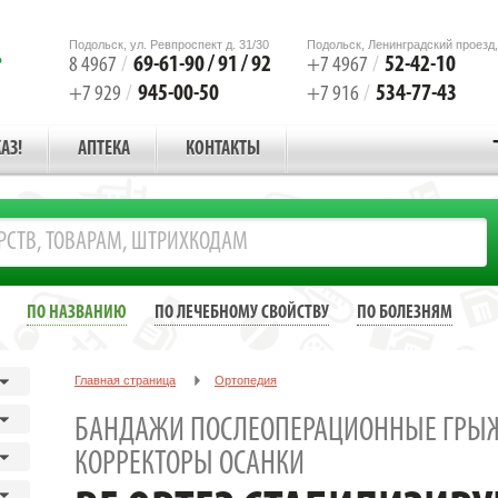
Подольск, ул. Ревпроспект д. 31/30
Подольск, Ленинградский проезд,
69-61-90 / 91 / 92
52-42-10
8 4967
/
+7 4967
/
945-00-50
534-77-43
+7 929
/
+7 916
/
АЗ!
АПТЕКА
КОНТАКТЫ
ПО НАЗВАНИЮ
ПО ЛЕЧЕБНОМУ СВОЙСТВУ
ПО БОЛЕЗНЯМ
Главная страница
Ортопедия
Бандажи послеоперационные грыжевые, корсеты, корректоры осанки
БАНДАЖИ ПОСЛЕОПЕРАЦИОННЫЕ ГРЫЖ
BF ОРТЕЗ СТАБИЛИЗИРУЮЩИЙ ДЛЯ РАЗГРУЗКИ ПОЯСНИЧНОГО 
КОРРЕКТОРЫ ОСАНКИ
ФИКСАЦИИ/АРТ.SOFTEC LUMBO/ Р.4 (Ортопедия)