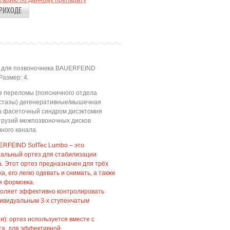
ьтацию по данному препарату
РИХОДЕ
 для позвоночника BAUERFEIND
Размер: 4.
 переломы (поясничного отдела
астазы) дегенеративные/мышечная
а фасеточный синдром дисэктомия
трузий межпозвоночных дисков
ного канала.
ERFEIND SofTec Lumbo – это
альный ортез для стабилизации
. Этот ортез предназначен для трёх
, его легко одевать и снимать, а также
я формовка.
зволяет эффективно контролировать
дивидуальным 3-х ступенчатым
и): ортез используется вместе с
та, для эффективной