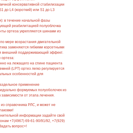
вичной консервативной стабилизации
S1 до L4 (короткий) или S1 до L3
): в течение начальной фазы
рующей реабилитацией полуоблочка
енты ортеза укрепляются шинами из
: по мере возрастания двигательной
стика заменяются гибкими корсетными
я внешний поддерживающий эффект.
 ортеза:
нно на лежащего на спине пациента
емней (LPT) ортез легко регулируется
уальных особенностей для
раздельное применение
видуально формуемых полуоболочек из
 зависимости от этапа лечения.
 из справочника РЛС, и может не
паковки!
лнительной информации задайте свой
нам +7(4967) 69-61-90/91/92, +7(929)
Задать вопрос>!