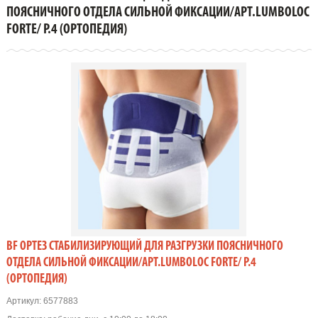
ПОЯСНИЧНОГО ОТДЕЛА СИЛЬНОЙ ФИКСАЦИИ/АРТ.LUMBOLOC
ПОЯСНИЧНОГО ОТДЕЛА СИЛЬНОЙ ФИКСАЦИИ/АРТ.LUMBOLOC
FORTE/ Р.4 (Ортопедия)
FORTE/ Р.4 (ОРТОПЕДИЯ)
BF ОРТЕЗ СТАБИЛИЗИРУЮЩИЙ ДЛЯ РАЗГРУЗКИ ПОЯСНИЧНОГО
ОТДЕЛА СИЛЬНОЙ ФИКСАЦИИ/АРТ.LUMBOLOC FORTE/ Р.4
(ОРТОПЕДИЯ)
Артикул:
6577883