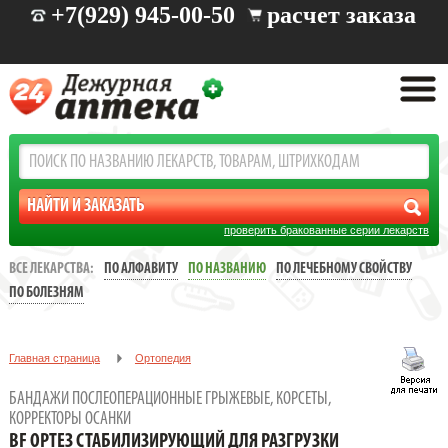
+7(929) 945-00-50
расчет заказа
проверить бракованные серии лекарств
ВСЕ ЛЕКАРСТВА:
ПО АЛФАВИТУ
ПО НАЗВАНИЮ
ПО ЛЕЧЕБНОМУ СВОЙСТВУ
ПО БОЛЕЗНЯМ
Главная страница
Ортопедия
Бандажи послеоперационные грыжевые, корсеты, корректоры
БАНДАЖИ ПОСЛЕОПЕРАЦИОННЫЕ ГРЫЖЕВЫЕ, КОРСЕТЫ,
осанки
КОРРЕКТОРЫ ОСАНКИ
BF ОРТЕЗ СТАБИЛИЗИРУЮЩИЙ ДЛЯ РАЗГРУЗКИ
BF ОРТЕЗ СТАБИЛИЗИРУЮЩИЙ ДЛЯ РАЗГРУЗКИ