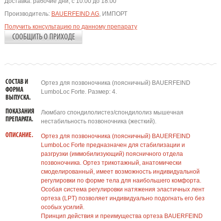
Доставка:
рабочие дни, с 10:00 до 18:00
Производитель:
BAUERFEIND AG
, ИМПОРТ
Получить консультацию по данному препарату
СООБЩИТЬ О ПРИХОДЕ
СОСТАВ И
Ортез для позвоночника (поясничный) BAUERFEIND
ФОРМА
LumboLoc Forte. Размер: 4.
ВЫПУСКА.
ПОКАЗАНИЯ
Люмбаго спондилолистез/спондилолиз мышечная
ПРЕПАРАТА.
нестабильность позвоночника (жесткий).
ОПИСАНИЕ.
Ортез для позвоночника (поясничный) BAUERFEIND
LumboLoc Forte предназначен для стабилизации и
разгрузки (иммобилизующий) поясничного отдела
позвоночника. Ортез трикотажный, анатомически
смоделированный, имеет возможность индивидуальной
регулировки по форме тела для наибольшего комфорта.
Особая система регулировки натяжения эластичных лент
ортеза (LPT) позволяет индивидуально подогнать его без
особых усилий.
Принцип действия и преимущества ортеза BAUERFEIND