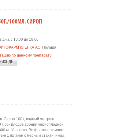
50Г./100МЛ. СИРОП
 дни, с 10:00 до 18:00
ФИТОФАРМ КЛЕНКА АО
, Польша
ьтацию по данному препарату
РИХОДЕ
: Сироп 100 г, водный экстракт
0 г, сок плодов аронии черноплодной
800 мг. Упаковка: Во флаконе темного
овке 1 флакон с мерным стаканчиком.