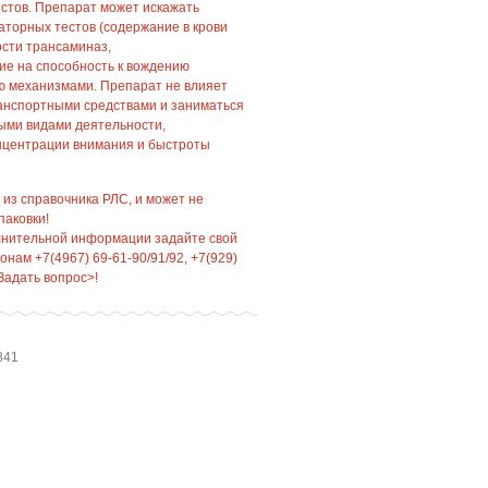
стов. Препарат может искажать
торных тестов (содержание в крови
ости трансаминаз,
ие на способность к вождению
ю механизмами. Препарат не влияет
ранспортными средствами и заниматься
ыми видами деятельности,
центрации внимания и быстроты
 из справочника РЛС, и может не
паковки!
лнительной информации задайте свой
нам +7(4967) 69-61-90/91/92, +7(929)
Задать вопрос>!
841