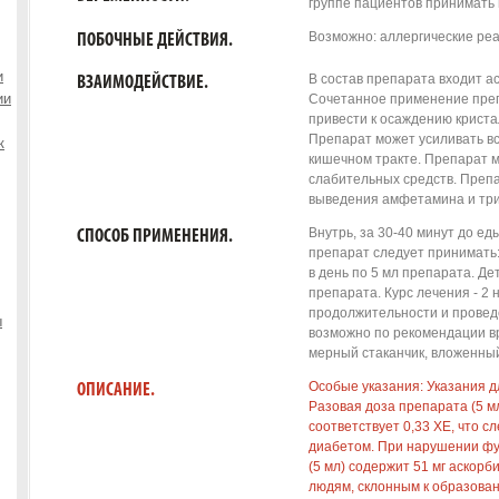
группе пациентов принимать 
Возможно: аллергические реа
ПОБОЧНЫЕ ДЕЙСТВИЯ.
и
В состав препарата входит а
ВЗАИМОДЕЙСТВИЕ.
ии
Сочетанное применение пре
привести к осаждению криста
Препарат может усиливать в
к
кишечном тракте. Препарат 
слабительных средств. Препа
выведения амфетамина и три
Внутрь, за 30-40 минут до ед
СПОСОБ ПРИМЕНЕНИЯ.
препарат следует принимать: 
в день по 5 мл препарата. Дет
препарата. Курс лечения - 2
продолжительности и провед
ы
возможно по рекомендации в
мерный стаканчик, вложенный 
Особые указания: Указания 
ОПИСАНИЕ.
Разовая доза препарата (5 мл
соответствует 0,33 ХЕ, что 
диабетом. При нарушении фу
(5 мл) содержит 51 мг аскорб
людям, склонным к образован