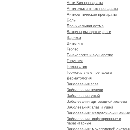
Анти-Вич препараты
Антигельминтные препараты
Антисептические препараты
Боль
Бронхиальная астма
Вакцины,сыворотки,фаги
Варикоз
Витилиго
Герпес
Гинекология и акушерство
Глаукома
Гомеопатия
Гормональные препараты
Дерматология
Заболевания глаз
Заболевания печени
Заболевания ушей
Заболевания щитовидной железы
Заболевания: глаз и ушей
Заболевания: желудочно-кишечные
Заболевания: инфекционные и
паразитарные
Заболевания: мочеполовой систем