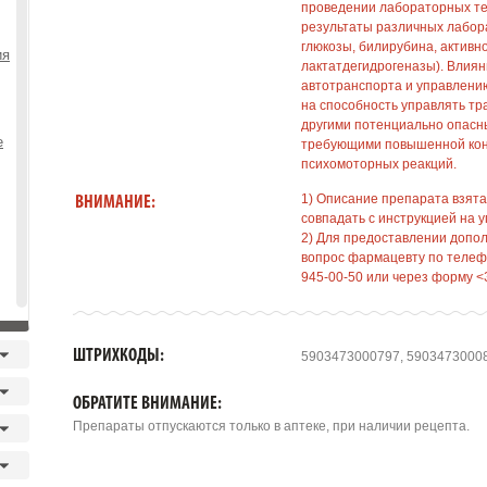
проведении лабораторных те
результаты различных лабора
глюкозы, билирубина, активн
ия
лактатдегидрогеназы). Влиян
автотранспорта и управлени
на способность управлять т
другими потенциально опасн
е
требующими повышенной кон
психомоторных реакций.
1) Описание препарата взята
ВНИМАНИЕ:
совпадать с инструкцией на у
2) Для предоставлении допо
вопрос фармацевту по телефо
945-00-50 или через форму <
ШТРИХКОДЫ:
5903473000797, 5903473000
ОБРАТИТЕ ВНИМАНИЕ:
Препараты отпускаются только в аптеке, при наличии рецепта.