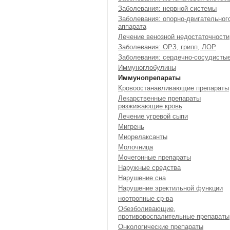
Заболевания: нервной системы
Заболевания: опорно-двигательног
аппарата
Лечение венозной недостаточности
Заболевания: ОРЗ, грипп, ЛОР
Заболевания: сердечно-сосудисты
Иммуноглобулины
Иммунопрепараты
Кровоостанавливающие препараты
Лекарственные препараты
разжижающие кровь
Лечение угревой сыпи
Мигрень
Миорелаксанты
Молочница
Мочегонные препараты
Наружные средства
Нарушение сна
Нарушение эректильной функции
ноотропные ср-ва
Обезболивающие,
противовоспалительные препараты
Онкологические препараты