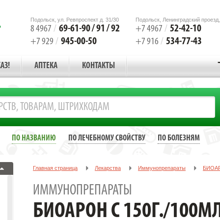
Подольск, ул. Ревпроспект д. 31/30
Подольск, Ленинградский проезд,
69-61-90 / 91 / 92
52-42-10
8 4967
/
+7 4967
/
945-00-50
534-77-43
+7 929
/
+7 916
/
АЗ!
АПТЕКА
КОНТАКТЫ
ПО НАЗВАНИЮ
ПО ЛЕЧЕБНОМУ СВОЙСТВУ
ПО БОЛЕЗНЯМ
Главная страница
Лекарства
Иммунопрепараты
БИОАР
ИММУНОПРЕПАРАТЫ
БИОАРОН С 150Г./100М