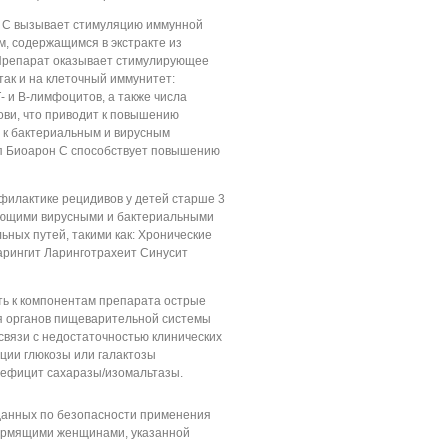
 С вызывает стимуляцию иммунной
, содержащимся в экстракте из
 Препарат оказывает стимулирующее
так и на клеточный иммунитет:
- и В-лимфоцитов, а также числа
ови, что приводит к повышению
 к бактериальным и вирусным
оп Биоарон С способствует повышению
филактике рецидивов у детей старше 3
ующими вирусными и бактериальными
ных путей, такими как: Хронические
арингит Ларинготрахеит Синусит
ь к компонентам препарата острые
я органов пищеварительной системы
в связи с недостаточностью клинических
ции глюкозы или галактозы
ефицит сахаразы/изомальтазы.
 данных по безопасности применения
ормящими женщинами, указанной