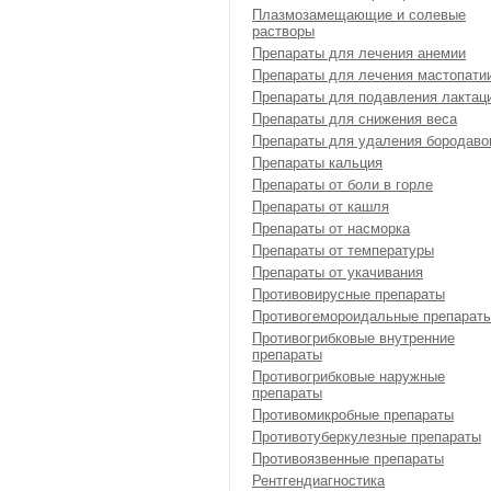
Плазмозамещающие и солевые
растворы
Препараты для лечения анемии
Препараты для лечения мастопати
Препараты для подавления лактац
Препараты для снижения веса
Препараты для удаления бородаво
Препараты кальция
Препараты от боли в горле
Препараты от кашля
Препараты от насморка
Препараты от температуры
Препараты от укачивания
Противовирусные препараты
Противогемороидальные препарат
Противогрибковые внутренние
препараты
Противогрибковые наружные
препараты
Противомикробные препараты
Противотуберкулезные препараты
Противоязвенные препараты
Рентгендиагностика