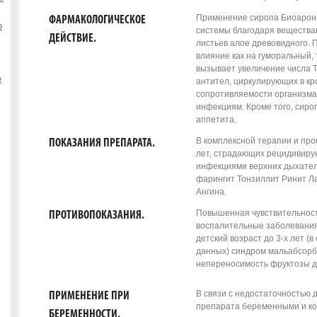
Применение сиропа Биоарон
ФАРМАКОЛОГИЧЕСКОЕ
о
системы благодаря веществам
ДЕЙСТВИЕ.
листьев алое древовидного.
влияние как на гуморальный, 
вызывает увеличение числа Т
е
антител, циркулирующих в кр
сопротивляемости организма
инфекциям. Кроме того, сир
аппетита.
В комплексной терапии и про
ПОКАЗАНИЯ ПРЕПАРАТА.
лет, страдающих рецидивир
инфекциями верхних дыхатель
фарингит Тонзиллит Ринит Л
Ангина.
Повышенная чувствительност
ПРОТИВОПОКАЗАНИЯ.
воспалительные заболевани
детский возраст до 3-х лет (
данных) синдром мальабсорб
непереносимость фруктозы д
В связи с недостаточностью
ПРИМЕНЕНИЕ ПРИ
препарата беременными и к
БЕРЕМЕННОСТИ.