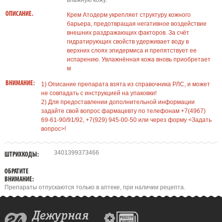
влажную кожу.
ОПИСАНИЕ.
Крем Атодерм укрепляет структуру кожного
барьера, предотвращая негативное воздействие
внешних раздражающих факторов. За счёт
гидратирующих свойств удерживает воду в
верхних слоях эпидермиса и препятствует ее
испарению. Увлажнённая кожа вновь приобретает
м
ВНИМАНИЕ:
1) Описание препарата взята из справочника РЛС, и может
не совпадать с инструкцией на упаковки!
2) Для предоставлении дополнительной информации
задайте свой вопрос фармацевту по телефонам +7(4967)
69-61-90/91/92, +7(929) 945-00-50 или через форму <Задать
вопрос>!
3401399373466
ШТРИХКОДЫ:
ОБРАТИТЕ
ВНИМАНИЕ:
Препараты отпускаются только в аптеке, при наличии рецепта.