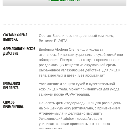
В НАЛИЧИИ: 2 690 РУБ
СОСТАВ И ФОРМА
Состав: Вазелиново-глицериновый комплекс,
ВЫПУСКА.
Витамие Е, ЭДТА.
ФАРМАКОЛОГИЧЕСКОЕ
Bioderma Atoderm Creme - для ухода за
ДЕЙСТВИЕ.
атопической и конституционально сухой кожей вне
обострения. Предохранят кожу от проникновения
раздражающих веществ из окружающей среды.
Выраженное увлажняющее действие. Для лица и
тела взрослых и детей. Без ароматизат
ПОКАЗАНИЯ
Увлажнение и защита сухой и чувствительной
ПРЕПАРАТА.
кожи лица и тела. Может применяться для ухода
за кожей после PUVA-терапии.
СПОСОБ
Наносить крем Атодерм один или два раза в день
ПРИМЕНЕНИЯ.
на очищенную кожу (оптимально, с применением
Атодерм-мыла) и деликатно высушить.
Увлажняющий эффект крема Атодерм
усиливается, если применять его на слегка