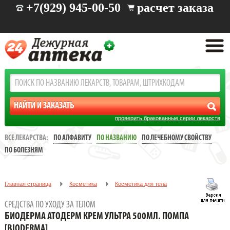
+7(929) 945-00-50
расчет заказа
проверить бракованные серии лекарств
ВСЕ ЛЕКАРСТВА:
ПО АЛФАВИТУ
ПО НАЗВАНИЮ
ПО ЛЕЧЕБНОМУ СВОЙСТВУ
ПО БОЛЕЗНЯМ
Главная страница
Косметика
Косметика для тела
Средства по уходу за телом
СРЕДСТВА ПО УХОДУ ЗА ТЕЛОМ
БИОДЕРМА АТОДЕРМ КРЕМ УЛЬТРА 500МЛ. ПОМПА [BIODERMA]
БИОДЕРМА АТОДЕРМ КРЕМ УЛЬТРА 500МЛ. ПОМПА
[BIODERMA]