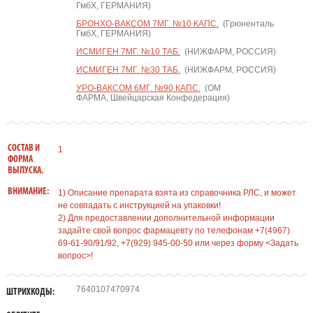
ГмбХ, ГЕРМАНИЯ)
БРОНХО-ВАКСОМ 7МГ. №10 КАПС.
(Грюненталь
ГмбХ, ГЕРМАНИЯ)
ИСМИГЕН 7МГ. №10 ТАБ.
(НИЖФАРМ, РОССИЯ)
ИСМИГЕН 7МГ. №30 ТАБ.
(НИЖФАРМ, РОССИЯ)
УРО-ВАКСОМ 6МГ. №90 КАПС.
(ОМ
ФАРМА, Швейцарская Конфедерация)
СОСТАВ И
1
ФОРМА
ВЫПУСКА.
ВНИМАНИЕ:
1) Описание препарата взята из справочника РЛС, и может
не совпадать с инструкцией на упаковки!
2) Для предоставлении дополнительной информации
задайте свой вопрос фармацевту по телефонам +7(4967)
69-61-90/91/92, +7(929) 945-00-50 или через форму <Задать
вопрос>!
7640107470974
ШТРИХКОДЫ: