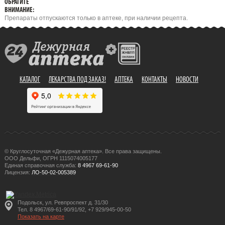
ОБРАТИТЕ
ВНИМАНИЕ:
Препараты отпускаются только в аптеке, при наличии рецепта.
КАТАЛОГ
ЛЕКАРСТВА ПОД ЗАКАЗ!
АПТЕКА
КОНТАКТЫ
НОВОСТИ
© Круглосуточная «Дежурная аптека». Все права защищены.
ООО Дельфи, ОГРН 1115074005177
Единая справочная служба:
8 4967 69-61-90
Лицензия:
ЛО-50-02-005389
Подольск, ул. Ревпроспект д. 31/30
Тел. 8 4967/69-61-90/91/92, +7 929/945-00-50
Показать на карте