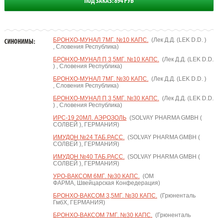
ПОД ЗАКАЗ: 894 РУБ
БРОНХО-МУНАЛ 7МГ. №10 КАПС.
(Лек Д.Д. (LEK D.D. )
СИНОНИМЫ:
, Словения Республика)
БРОНХО-МУНАЛ П 3,5МГ. №10 КАПС.
(Лек Д.Д. (LEK D.D.
) , Словения Республика)
БРОНХО-МУНАЛ 7МГ. №30 КАПС.
(Лек Д.Д. (LEK D.D. )
, Словения Республика)
БРОНХО-МУНАЛ П 3,5МГ. №30 КАПС.
(Лек Д.Д. (LEK D.D.
) , Словения Республика)
ИРС-19 20МЛ. АЭРОЗОЛЬ
(SOLVAY PHARMA GMBH (
СОЛВЕЙ ), ГЕРМАНИЯ)
ИМУДОН №24 ТАБ.РАСС.
(SOLVAY PHARMA GMBH (
СОЛВЕЙ ), ГЕРМАНИЯ)
ИМУДОН №40 ТАБ.РАСС.
(SOLVAY PHARMA GMBH (
СОЛВЕЙ ), ГЕРМАНИЯ)
УРО-ВАКСОМ 6МГ. №30 КАПС.
(ОМ
ФАРМА, Швейцарская Конфедерация)
БРОНХО-ВАКСОМ 3,5МГ. №30 КАПС.
(Грюненталь
ГмбХ, ГЕРМАНИЯ)
БРОНХО-ВАКСОМ 7МГ. №30 КАПС.
(Грюненталь