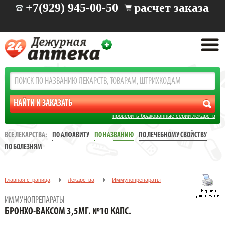
+7(929) 945-00-50
расчет заказа
проверить бракованные серии лекарств
ВСЕ ЛЕКАРСТВА:
ПО АЛФАВИТУ
ПО НАЗВАНИЮ
ПО ЛЕЧЕБНОМУ СВОЙСТВУ
ПО БОЛЕЗНЯМ
Главная страница
Лекарства
Иммунопрепараты
БРОНХО-ВАКСОМ 3,5МГ. №10 КАПС.
ИММУНОПРЕПАРАТЫ
БРОНХО-ВАКСОМ 3,5МГ. №10 КАПС.