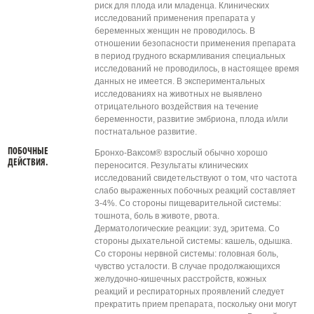
риск для плода или младенца. Клинических
исследований применения препарата у
беременных женщин не проводилось. В
отношении безопасности применения препарата
в период грудного вскармливания специальных
исследований не проводилось, в настоящее время
данных не имеется. В экспериментальных
исследованиях на животных не выявлено
отрицательного воздействия на течение
беременности, развитие эмбриона, плода и/или
постнатальное развитие.
ПОБОЧНЫЕ
Бронхо-Ваксом® взрослый обычно хорошо
ДЕЙСТВИЯ.
переносится. Результаты клинических
исследований свидетельствуют о том, что частота
слабо выраженных побочных реакций составляет
3-4%. Со стороны пищеварительной системы:
тошнота, боль в животе, рвота.
Дерматологические реакции: зуд, эритема. Со
стороны дыхательной системы: кашель, одышка.
Со стороны нервной системы: головная боль,
чувство усталости. В случае продолжающихся
желудочно-кишечных расстройств, кожных
реакций и респираторных проявлений следует
прекратить прием препарата, поскольку они могут