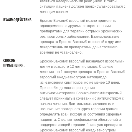
являться аллергическими реакциями. В такой
ситуации пациент должен проконсультироваться с
лечащим врачом.
ВЗАИМОДЕЙСТВИЕ.
Бронхо-Ваксом® взрослый можно применять
одновременно с другими лекарственными
препаратами для терапии острых и хронических
респираторных заболеваний. Взаимодействие
препарата Бронхо-Ваксом® взрослый с другими
лекарственными препаратами до настоящего
времени не установлено.
СПОСОБ
Бронхо-Ваксом® взрослый назначают взрослым и
ПРИМЕНЕНИЯ.
детям в возрасте 12 лет и старше. С целью
лечения: по 1 капсуле препарата Бронхо-Ваксом®
взрослый ежедневно утром натощак до
исчезновения симптомов, но не менее 10 дней.
При необходимости проведения
антибиотикотерапии Бронхо-Ваксом® взрослый
следует принимать в сочетании с антибиотиком с
начала лечения. Длительность лечения или
назначение повторного курса терапии должен
определять врач, исходя из состояния здоровья
пациента. С целью профилактики обострений и
поддерживающей терапии: 1 капсула препарата
Бронхо-Ваксом® взрослый ежедневно утром