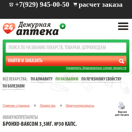
+7(929) 945-00-50
расчет заказа
проверить бракованные серии лекарств
ВСЕ ЛЕКАРСТВА:
ПО АЛФАВИТУ
ПО НАЗВАНИЮ
ПО ЛЕЧЕБНОМУ СВОЙСТВУ
ПО БОЛЕЗНЯМ
Главная страница
Лекарства
Иммунопрепараты
БРОНХО-ВАКСОМ 3,5МГ. №30 КАПС.
ИММУНОПРЕПАРАТЫ
БРОНХО-ВАКСОМ 3,5МГ. №30 КАПС.