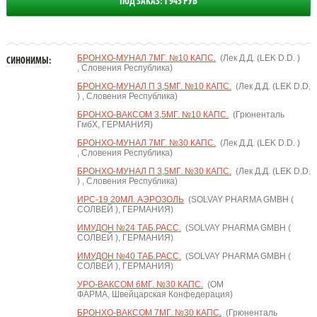
ПОД ЗАКАЗ: 1 945 РУБ
БРОНХО-МУНАЛ 7МГ. №10 КАПС.
(Лек Д.Д. (LEK D.D. )
СИНОНИМЫ:
, Словения Республика)
БРОНХО-МУНАЛ П 3,5МГ. №10 КАПС.
(Лек Д.Д. (LEK D.D.
) , Словения Республика)
БРОНХО-ВАКСОМ 3,5МГ. №10 КАПС.
(Грюненталь
ГмбХ, ГЕРМАНИЯ)
БРОНХО-МУНАЛ 7МГ. №30 КАПС.
(Лек Д.Д. (LEK D.D. )
, Словения Республика)
БРОНХО-МУНАЛ П 3,5МГ. №30 КАПС.
(Лек Д.Д. (LEK D.D.
) , Словения Республика)
ИРС-19 20МЛ. АЭРОЗОЛЬ
(SOLVAY PHARMA GMBH (
СОЛВЕЙ ), ГЕРМАНИЯ)
ИМУДОН №24 ТАБ.РАСС.
(SOLVAY PHARMA GMBH (
СОЛВЕЙ ), ГЕРМАНИЯ)
ИМУДОН №40 ТАБ.РАСС.
(SOLVAY PHARMA GMBH (
СОЛВЕЙ ), ГЕРМАНИЯ)
УРО-ВАКСОМ 6МГ. №30 КАПС.
(ОМ
ФАРМА, Швейцарская Конфедерация)
БРОНХО-ВАКСОМ 7МГ. №30 КАПС.
(Грюненталь