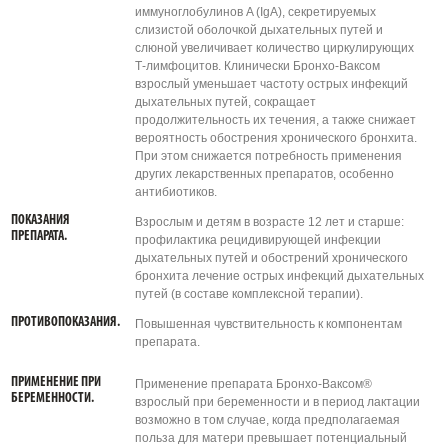
иммуноглобулинов A (IgA), секретируемых
слизистой оболочкой дыхательных путей и
слюной увеличивает количество циркулирующих
Т-лимфоцитов. Клинически Бронхо-Ваксом
взрослый уменьшает частоту острых инфекций
дыхательных путей, сокращает
продолжительность их течения, а также снижает
вероятность обострения хронического бронхита.
При этом снижается потребность применения
других лекарственных препаратов, особенно
антибиотиков.
ПОКАЗАНИЯ
Взрослым и детям в возрасте 12 лет и старше:
ПРЕПАРАТА.
профилактика рецидивирующей инфекции
дыхательных путей и обострений хронического
бронхита лечение острых инфекций дыхательных
путей (в составе комплексной терапии).
ПРОТИВОПОКАЗАНИЯ.
Повышенная чувствительность к компонентам
препарата.
ПРИМЕНЕНИЕ ПРИ
Применение препарата Бронхо-Ваксом®
БЕРЕМЕННОСТИ.
взрослый при беременности и в период лактации
возможно в том случае, когда предполагаемая
польза для матери превышает потенциальный