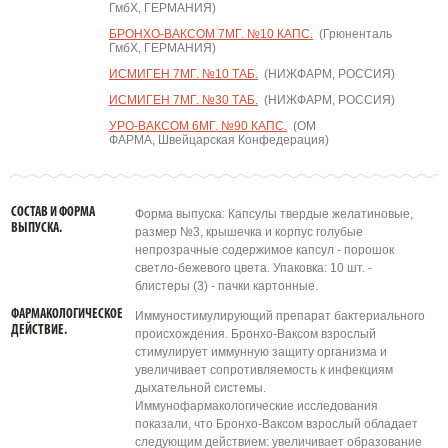
ГмбХ, ГЕРМАНИЯ)
БРОНХО-ВАКСОМ 7МГ. №10 КАПС.
(Грюненталь
ГмбХ, ГЕРМАНИЯ)
ИСМИГЕН 7МГ. №10 ТАБ.
(НИЖФАРМ, РОССИЯ)
ИСМИГЕН 7МГ. №30 ТАБ.
(НИЖФАРМ, РОССИЯ)
УРО-ВАКСОМ 6МГ. №90 КАПС.
(ОМ
ФАРМА, Швейцарская Конфедерация)
СОСТАВ И ФОРМА
Форма выпуска: Капсулы твердые желатиновые,
ВЫПУСКА.
размер №3, крышечка и корпус голубые
непрозрачные содержимое капсул - порошок
светло-бежевого цвета. Упаковка: 10 шт. -
блистеры (3) - пачки картонные.
ФАРМАКОЛОГИЧЕСКОЕ
Иммуностимулирующий препарат бактериального
ДЕЙСТВИЕ.
происхождения. Бронхо-Ваксом взрослый
стимулирует иммунную защиту организма и
увеличивает сопротивляемость к инфекциям
дыхательной системы.
Иммунофармакологические исследования
показали, что Бронхо-Ваксом взрослый обладает
следующим действием: увеличивает образование