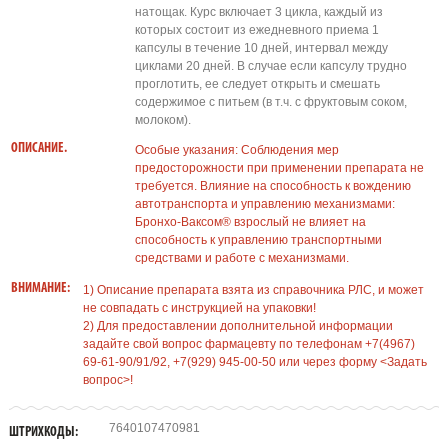
натощак. Курс включает 3 цикла, каждый из
которых состоит из ежедневного приема 1
капсулы в течение 10 дней, интервал между
циклами 20 дней. В случае если капсулу трудно
проглотить, ее следует открыть и смешать
содержимое с питьем (в т.ч. с фруктовым соком,
молоком).
ОПИСАНИЕ.
Особые указания: Соблюдения мер
предосторожности при применении препарата не
требуется. Влияние на способность к вождению
автотранспорта и управлению механизмами:
Бронхо-Ваксом® взрослый не влияет на
способность к управлению транспортными
средствами и работе с механизмами.
ВНИМАНИЕ:
1) Описание препарата взята из справочника РЛС, и может
не совпадать с инструкцией на упаковки!
2) Для предоставлении дополнительной информации
задайте свой вопрос фармацевту по телефонам +7(4967)
69-61-90/91/92, +7(929) 945-00-50 или через форму <Задать
вопрос>!
7640107470981
ШТРИХКОДЫ: