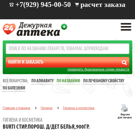
+7(929) 945-00-50
расчет заказа
проверить бракованные серии лекарств
ВСЕ ЛЕКАРСТВА:
ПО АЛФАВИТУ
ПО НАЗВАНИЮ
ПО ЛЕЧЕБНОМУ СВОЙСТВУ
ПО БОЛЕЗНЯМ
Главная страница
Гигиена
Гигиена и косметика
BURTI Стир.порош. д/дет белья,900гр.
ГИГИЕНА И КОСМЕТИКА
BURTI СТИР.ПОРОШ. Д/ДЕТ БЕЛЬЯ,900ГР.