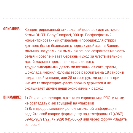
ОПИСАНИЕ.
Концентрированный стиральный порошок для детского
белья BURTI Baby Compact, 900 гр. Бесфосфатный
концентрированный стиральный порошок для стирки
детского белья безопасен с первых дней жизни Вашего
малыша натуральная мыльная основа сохраняет мягкость
белья и обеспечивает бережный уход за чувствительной
кожей малыша прекрасно справляется с
трудновыводимыми детскими пятнами от сока, травы,
шоколада, чернил, фломастеров рассчитан на 18 стирок в
стиральной машине, или 28 стирок руками стирают при
низких температурах краска прочно держится и не
окрашивает другие вещи экономичный расход.
ВНИМАНИЕ:
1) Описание препарата взята из справочника РЛС, и может
не совпадать с инструкцией на упаковки!
2) Для предоставлении дополнительной информации
задайте свой вопрос фармацевту по телефонам +7(4967)
69-61-90/91/92, +7(929) 945-00-50 или через форму <Задать
вопрос>!