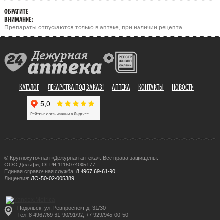
ОБРАТИТЕ
ВНИМАНИЕ:
Препараты отпускаются только в аптеке, при наличии рецепта.
КАТАЛОГ
ЛЕКАРСТВА ПОД ЗАКАЗ!
АПТЕКА
КОНТАКТЫ
НОВОСТИ
© Круглосуточная «Дежурная аптека». Все права защищены.
ООО Дельфи, ОГРН 1115074005177
Единая справочная служба:
8 4967 69-61-90
Лицензия:
ЛО-50-02-005389
Подольск, ул. Ревпроспект д. 31/30
Тел. 8 4967/69-61-90/91/92, +7 929/945-00-50