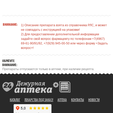
ВНИМАНИЕ:
1) Описание препарата взята из справочника РЛС, и может
не совпадать с инструкцией на упаковки!
2) Для предоставлении дополнительной информации
задайте свой вопрос фармацевту по телефонам +7(4967)
69-61-90/91/92, +7(929) 945-00-50 или через форму <Задать
вопрос>!
ОБРАТИТЕ
ВНИМАНИЕ:
Препараты отпускаются только в аптеке, при наличии рецепта.
КАТАЛОГ
ЛЕКАРСТВА ПОД ЗАКАЗ!
АПТЕКА
КОНТАКТЫ
НОВОСТИ