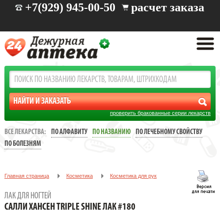
+7(929) 945-00-50
расчет заказа
проверить бракованные серии лекарств
ВСЕ ЛЕКАРСТВА:
ПО АЛФАВИТУ
ПО НАЗВАНИЮ
ПО ЛЕЧЕБНОМУ СВОЙСТВУ
ПО БОЛЕЗНЯМ
Главная страница
Косметика
Косметика для рук
Лак для ногтей
CАЛЛИ ХАНСЕН TRIPLE SHINE ЛАК #180
ЛАК ДЛЯ НОГТЕЙ
CАЛЛИ ХАНСЕН TRIPLE SHINE ЛАК #180