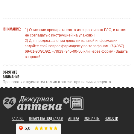
ВНИМАНИЕ:
1) Описание препарата взята из справочника РЛС, и может
не совпадать с инструкцией на упаковки!
2) Для предоставлении дополнительной информации
задайте свой вопрос фармацевту по телефонам +7(4967)
69-61-90/91/92, +7(929) 945-00-50 или через форму «Задать
вопрос»!
ОБРАТИТЕ
ВНИМАНИЕ:
Препараты отпускаются только в аптеке, при наличии рецепта.
КАТАЛОГ
ЛЕКАРСТВА ПОД ЗАКАЗ!
АПТЕКА
КОНТАКТЫ
НОВОСТИ