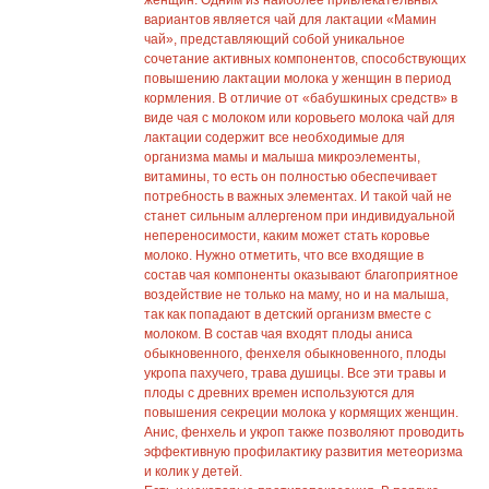
женщин. Одним из наиболее привлекательных
вариантов является чай для лактации «Мамин
чай», представляющий собой уникальное
сочетание активных компонентов, способствующих
повышению лактации молока у женщин в период
кормления. В отличие от «бабушкиных средств» в
виде чая с молоком или коровьего молока чай для
лактации содержит все необходимые для
организма мамы и малыша микроэлементы,
витамины, то есть он полностью обеспечивает
потребность в важных элементах. И такой чай не
станет сильным аллергеном при индивидуальной
непереносимости, каким может стать коровье
молоко. Нужно отметить, что все входящие в
состав чая компоненты оказывают благоприятное
воздействие не только на маму, но и на малыша,
так как попадают в детский организм вместе с
молоком. В состав чая входят плоды аниса
обыкновенного, фенхеля обыкновенного, плоды
укропа пахучего, трава душицы. Все эти травы и
плоды с древних времен используются для
повышения секреции молока у кормящих женщин.
Анис, фенхель и укроп также позволяют проводить
эффективную профилактику развития метеоризма
и колик у детей.