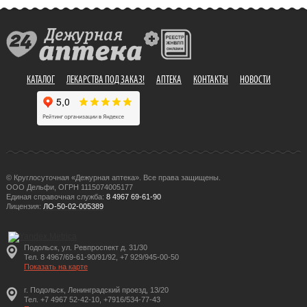
КАТАЛОГ
ЛЕКАРСТВА ПОД ЗАКАЗ!
АПТЕКА
КОНТАКТЫ
НОВОСТИ
© Круглосуточная «Дежурная аптека». Все права защищены.
ООО Дельфи, ОГРН 1115074005177
Единая справочная служба:
8 4967 69-61-90
Лицензия:
ЛО-50-02-005389
Подольск, ул. Ревпроспект д. 31/30
Тел. 8 4967/69-61-90/91/92, +7 929/945-00-50
Показать на карте
г. Подольск, Ленинградский проезд, 13/20
Тел. +7 4967 52-42-10, +7916/534-77-43