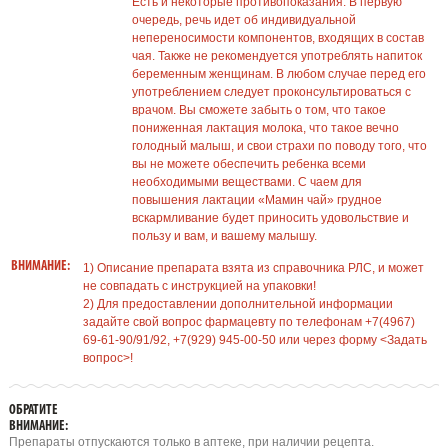
Есть и некоторые противопоказания. В первую
очередь, речь идет об индивидуальной
непереносимости компонентов, входящих в состав
чая. Также не рекомендуется употреблять напиток
беременным женщинам. В любом случае перед его
употреблением следует проконсультироваться с
врачом. Вы сможете забыть о том, что такое
пониженная лактация молока, что такое вечно
голодный малыш, и свои страхи по поводу того, что
вы не можете обеспечить ребенка всеми
необходимыми веществами. С чаем для
повышения лактации «Мамин чай» грудное
вскармливание будет приносить удовольствие и
пользу и вам, и вашему малышу.
ВНИМАНИЕ:
1) Описание препарата взята из справочника РЛС, и может
не совпадать с инструкцией на упаковки!
2) Для предоставлении дополнительной информации
задайте свой вопрос фармацевту по телефонам +7(4967)
69-61-90/91/92, +7(929) 945-00-50 или через форму <Задать
вопрос>!
ОБРАТИТЕ
ВНИМАНИЕ:
Препараты отпускаются только в аптеке, при наличии рецепта.