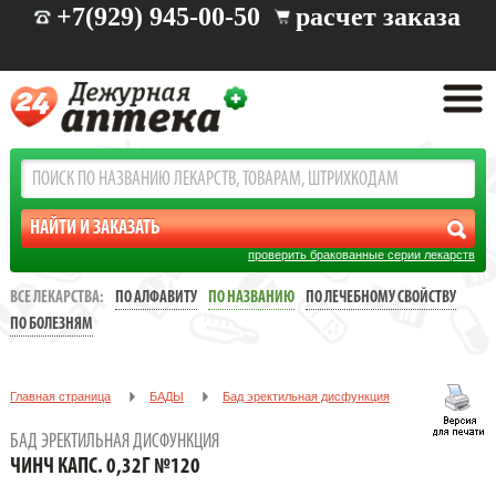
+7(929) 945-00-50
расчет заказа
проверить бракованные серии лекарств
ВСЕ ЛЕКАРСТВА:
ПО АЛФАВИТУ
ПО НАЗВАНИЮ
ПО ЛЕЧЕБНОМУ СВОЙСТВУ
ПО БОЛЕЗНЯМ
Главная страница
БАДЫ
Бад эректильная дисфункция
ЧИНЧ КАПС. 0,32Г №120
БАД ЭРЕКТИЛЬНАЯ ДИСФУНКЦИЯ
ЧИНЧ КАПС. 0,32Г №120