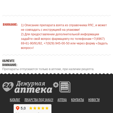
ВНИМАНИЕ:
1) Описание препарата взята из справочника РЛС, и может
не совпадать с инструкцией на упаковки!
2) Для предоставлении дополнительной информации
задайте свой вопрос фармацевту по телефонам +7(4967)
69-61-90/91/92, +7(929) 945-00-50 или через форму «Задать
вопрос»!
ОБРАТИТЕ
ВНИМАНИЕ:
Препараты отпускаются только в аптеке, при наличии рецепта.
КАТАЛОГ
ЛЕКАРСТВА ПОД ЗАКАЗ!
АПТЕКА
КОНТАКТЫ
НОВОСТИ