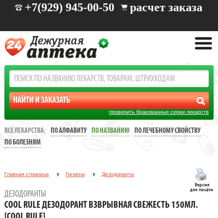
+7(929) 945-00-50
расчет заказа
проверить бракованные серии лекарств
ВСЕ ЛЕКАРСТВА:
ПО АЛФАВИТУ
ПО НАЗВАНИЮ
ПО ЛЕЧЕБНОМУ СВОЙСТВУ
ПО БОЛЕЗНЯМ
Главная страница
Гигиена
Дезодоранты
COOL RULE ДЕЗОДОРАНТ ВЗВРЫВНАЯ СВЕЖЕСТЬ 150МЛ.
ДЕЗОДОРАНТЫ
[COOL RULE]
COOL RULE ДЕЗОДОРАНТ ВЗВРЫВНАЯ СВЕЖЕСТЬ 150МЛ.
[COOL RULE]