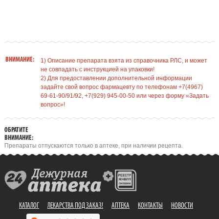
ВНИМАНИЕ:
1) Описание препарата взята из справочника РЛС, и может
не совпадать с инструкцией на упаковки!
2) Для предоставлении дополнительной информации
задайте свой вопрос фармацевту по телефонам +7(4967)
69-61-90/91/92, +7(929) 945-00-50 или через форму «Задать
вопрос»!
ОБРАТИТЕ
ВНИМАНИЕ:
Препараты отпускаются только в аптеке, при наличии рецепта.
КАТАЛОГ
ЛЕКАРСТВА ПОД ЗАКАЗ!
АПТЕКА
КОНТАКТЫ
НОВОСТИ