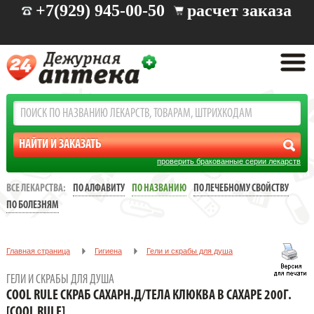
+7(929) 945-00-50
расчет заказа
проверить бракованные серии лекарств
ВСЕ ЛЕКАРСТВА:
ПО АЛФАВИТУ
ПО НАЗВАНИЮ
ПО ЛЕЧЕБНОМУ СВОЙСТВУ
ПО БОЛЕЗНЯМ
Главная страница
Гигиена
Гели и скрабы для душа
COOL RULE СКРАБ САХАРН.Д/ТЕЛА КЛЮКВА В САХАРЕ 200Г.
ГЕЛИ И СКРАБЫ ДЛЯ ДУША
[COOL RULE]
COOL RULE СКРАБ САХАРН.Д/ТЕЛА КЛЮКВА В САХАРЕ 200Г.
[COOL RULE]