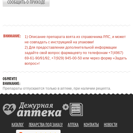
СООБЩИТЬ О ПРИХОДЕ
ВНИМАНИЕ:
1) Описание препарата взята из справочника РЛС, и может
не совпадать с инструкцией на упаковки!
2) Для предоставлении дополнительной информации
задайте свой вопрос фармацевту по телефонам +7(4967)
69-61-90/91/92, +7(929) 945-00-50 или через форму «Задать
вопрос»!
ОБРАТИТЕ
ВНИМАНИЕ:
Препараты отпускаются только в аптеке, при наличии рецепта.
КАТАЛОГ
ЛЕКАРСТВА ПОД ЗАКАЗ!
АПТЕКА
КОНТАКТЫ
НОВОСТИ