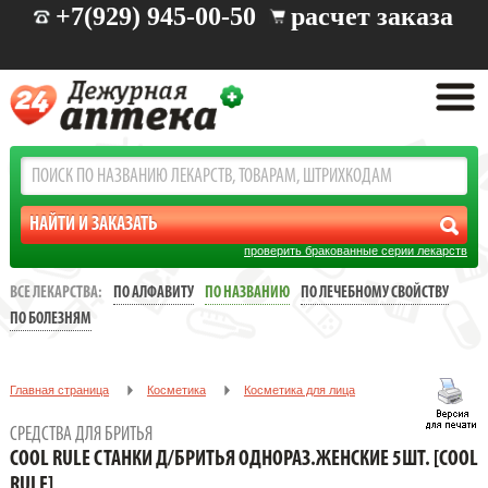
+7(929) 945-00-50
расчет заказа
проверить бракованные серии лекарств
ВСЕ ЛЕКАРСТВА:
ПО АЛФАВИТУ
ПО НАЗВАНИЮ
ПО ЛЕЧЕБНОМУ СВОЙСТВУ
ПО БОЛЕЗНЯМ
Главная страница
Косметика
Косметика для лица
Средства для бритья
СРЕДСТВА ДЛЯ БРИТЬЯ
COOL RULE СТАНКИ Д/БРИТЬЯ ОДНОРАЗ.ЖЕНСКИЕ 5ШТ.
COOL RULE СТАНКИ Д/БРИТЬЯ ОДНОРАЗ.ЖЕНСКИЕ 5ШТ. [COOL
[COOL RULE]
RULE]