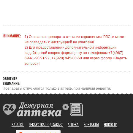
ВНИМАНИЕ:
1) Описание препарата взята из справочника РЛС, и может
не совпадать с инструкцией на упаковки!
2) Для предоставлении дополнительной информации
задайте свой вопрос фармацевту по телефонам +7(4967)
69-61-90/91/92, +7(929) 945-00-50 или через форму «Задать
вопрос»!
ОБРАТИТЕ
ВНИМАНИЕ:
Препараты отпускаются только в аптеке, при наличии рецепта.
КАТАЛОГ
ЛЕКАРСТВА ПОД ЗАКАЗ!
АПТЕКА
КОНТАКТЫ
НОВОСТИ