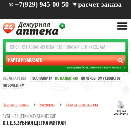
+7(929) 945-00-50
расчет заказа
проверить бракованные серии лекарств
ВСЕ ЛЕКАРСТВА:
ПО АЛФАВИТУ
ПО НАЗВАНИЮ
ПО ЛЕЧЕБНОМУ СВОЙСТВУ
ПО БОЛЕЗНЯМ
Главная страница
Косметика
Уход за полостью рта
Зубные щетки механические
ЗУБНЫЕ ЩЕТКИ МЕХАНИЧЕСКИЕ
D.I.E.S.ЗУБНАЯ ЩЕТКА МЯГКАЯ
D.I.E.S.ЗУБНАЯ ЩЕТКА МЯГКАЯ