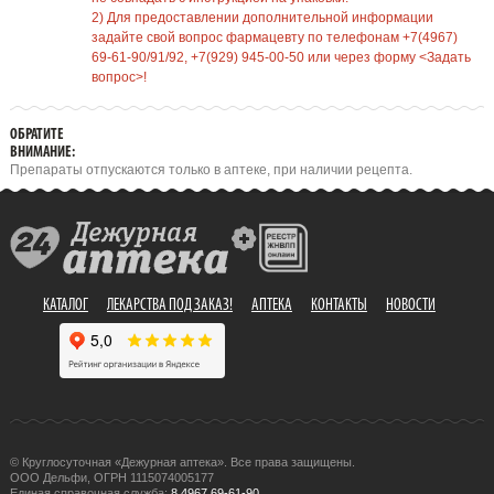
2) Для предоставлении дополнительной информации
задайте свой вопрос фармацевту по телефонам +7(4967)
69-61-90/91/92, +7(929) 945-00-50 или через форму <Задать
вопрос>!
ОБРАТИТЕ
ВНИМАНИЕ:
Препараты отпускаются только в аптеке, при наличии рецепта.
КАТАЛОГ
ЛЕКАРСТВА ПОД ЗАКАЗ!
АПТЕКА
КОНТАКТЫ
НОВОСТИ
© Круглосуточная «Дежурная аптека». Все права защищены.
ООО Дельфи, ОГРН 1115074005177
Единая справочная служба:
8 4967 69-61-90