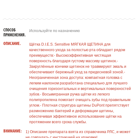
СПОСОБ
Используйте по назначению
ПРИМЕНЕНИЯ.
ОПИСАНИЕ.
Щётка D.I.E.S. Sensitive МЯГКАЯ ЩЕТИНА для
качественного ухода за полостью рта обладает рядом
преимуществ:- Высокоэффективная чистящая
поверхность благодаря густому массиву щетинок.-
Закруглённые кончики щетинок не травмируют эмаль и
обеспечивают бережный уход за придесневой зоной.-
Неограниченная зона доступа: компактная головка с
легким наклоном разработана специально для лучшего
очищения горизонтальных и вертикальных поверхностей
зубов.- Восьмигранная ручка щётки из легкого
полипропилена помогает очищать зубы под правильным
углом.- Плотная структура щетины DuPont препятствует
размножению бактерий и деформации щетины,
обеспечивая эффективное использование щётки на
протяжении всего срока службы.
ВНИМАНИЕ:
1) Описание препарата взята из справочника РЛС, и может
не совпадать с инструкцией на упаковки!