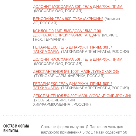
ДОЛОНИТ-МОСФАРМА 30Г. ГЕЛЬ Д/НАРУЖ. ПРИМ.
(МОСФАРМ ОАО, РОССИЯ)
ВЕНОЛАЙФ ГЕЛЬ 90Г. ТУБА /АКРИХИН/
(Акрихин
АО, РОССИЯ)
КСИЛОНГ 0,1МГ+5МГ/ДОЗА 15МЛ.(100
ДОЗ)НАЗАЛ.СПРЕЙ /ФАРМСТАНДАРТ/
(МЕРКЛЕ
ГмбХ, ГЕРМАНИЯ)
ГЕПАРИДЕКС ГЕЛЬ Д/НАРУЖН. ПРИМ. 30Г. /
ТАТХИМФАРМ/
(ТАТХИМФАРМПРЕПАРАТЫ, РОССИЯ)
ДОЛОНИТ-МОСФАРМА 50Г. ГЕЛЬ Д/НАРУЖ. ПРИМ.
(МОСФАРМ ОАО, РОССИЯ)
ДЕКСПАНТЕНОЛ 5% 100Г. МАЗЬ /ТУЛЬСКАЯ ФФ/
(ТУЛЬСКАЯ ФАРМ. ФАБРИКА, РОССИЯ)
ГЕПАРИДЕКС ГЕЛЬ Д/НАРУЖН. ПРИМ. 50Г. /
ТАТХИМФАРМ/
(ТАТХИМФАРМПРЕПАРАТЫ, РОССИЯ)
ДЕКСПАНТЕНОЛ 5% 30Г. МАЗЬ /УСОЛЬЕ-СИБИРСКИЙ/
(УСОЛЬЕ-СИБИРСКИЙ
ХИМФАРМКОМБИНАТ, РОССИЯ)
СОСТАВ И ФОРМА
Состав и форма выпуска: Д-Пантенол мазь для
ВЫПУСКА.
наружного применения 5 %: 1 г мази содержит 50