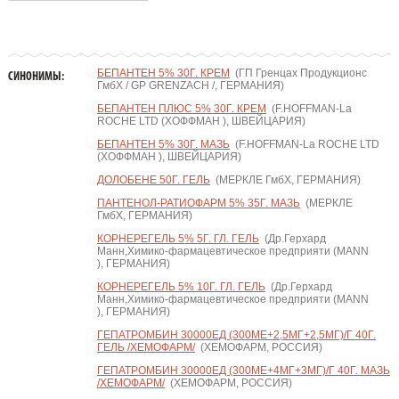
БЕПАНТЕН 5% 30Г. КРЕМ
(ГП Гренцах Продукционс
СИНОНИМЫ:
ГмбХ / GP GRENZACH /, ГЕРМАНИЯ)
БЕПАНТЕН ПЛЮС 5% 30Г. КРЕМ
(F.HOFFMAN-La
ROCHE LTD (ХОФФМАН ), ШВЕЙЦАРИЯ)
БЕПАНТЕН 5% 30Г. МАЗЬ
(F.HOFFMAN-La ROCHE LTD
(ХОФФМАН ), ШВЕЙЦАРИЯ)
ДОЛОБЕНЕ 50Г. ГЕЛЬ
(МЕРКЛЕ ГмбХ, ГЕРМАНИЯ)
ПАНТЕНОЛ-РАТИОФАРМ 5% 35Г. МАЗЬ
(МЕРКЛЕ
ГмбХ, ГЕРМАНИЯ)
КОРНЕРЕГЕЛЬ 5% 5Г. ГЛ. ГЕЛЬ
(Др.Герхард
Манн,Химико-фармацевтическое предприяти (MANN
), ГЕРМАНИЯ)
КОРНЕРЕГЕЛЬ 5% 10Г. ГЛ. ГЕЛЬ
(Др.Герхард
Манн,Химико-фармацевтическое предприяти (MANN
), ГЕРМАНИЯ)
ГЕПАТРОМБИН 30000ЕД (300МЕ+2,5МГ+2,5МГ)/Г 40Г.
ГЕЛЬ /ХЕМОФАРМ/
(ХЕМОФАРМ, РОССИЯ)
ГЕПАТРОМБИН 30000ЕД (300МЕ+4МГ+3МГ)/Г 40Г. МАЗЬ
/ХЕМОФАРМ/
(ХЕМОФАРМ, РОССИЯ)