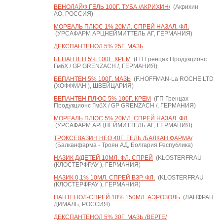
ВЕНОЛАЙФ ГЕЛЬ 100Г. ТУБА /АКРИХИН/
(Акрихин
АО, РОССИЯ)
МОРЕАЛЬ ПЛЮС 1% 20МЛ. СПРЕЙ НАЗАЛ. ФЛ.
(УРСАФАРМ АРЦНЕЙМИТТЕЛЬ АГ, ГЕРМАНИЯ)
ДЕКСПАНТЕНОЛ 5% 25Г. МАЗЬ
БЕПАНТЕН 5% 100Г. КРЕМ
(ГП Гренцах Продукционс
ГмбХ / GP GRENZACH /, ГЕРМАНИЯ)
БЕПАНТЕН 5% 100Г. МАЗЬ
(F.HOFFMAN-La ROCHE LTD
(ХОФФМАН ), ШВЕЙЦАРИЯ)
БЕПАНТЕН ПЛЮС 5% 100Г. КРЕМ
(ГП Гренцах
Продукционс ГмбХ / GP GRENZACH /, ГЕРМАНИЯ)
МОРЕАЛЬ ПЛЮС 5% 20МЛ. СПРЕЙ НАЗАЛ. ФЛ.
(УРСАФАРМ АРЦНЕЙМИТТЕЛЬ АГ, ГЕРМАНИЯ)
ТРОКСЕВАЗИН НЕО 40Г. ГЕЛЬ /БАЛКАН ФАРМА/
(Балканфарма - Троян АД, Болгария Республика)
НАЗИК Д/ДЕТЕЙ 10МЛ. ФЛ. СПРЕЙ
(KLOSTERFRAU
(КЛОСТЕРФРАУ ), ГЕРМАНИЯ)
НАЗИК 0,1% 10МЛ. СПРЕЙ ВЗР. ФЛ.
(KLOSTERFRAU
(КЛОСТЕРФРАУ ), ГЕРМАНИЯ)
ПАНТЕНОЛ-СПРЕЙ 10% 150МЛ. АЭРОЗОЛЬ
(ЛАНФРАН
ДИМАЛЬ, РОССИЯ)
ДЕКСПАНТЕНОЛ 5% 30Г. МАЗЬ /ВЕРТЕ/