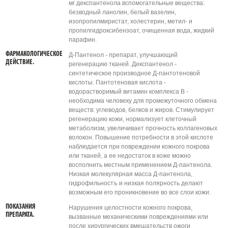
мг декспантенола вспомогательные вещества:
безводный ланолин, белый вазелин,
изопропилмиристат, холестерин, метил- и
пропилгидроксибензоат, очищенная вода, жидкий
парафин.
ФАРМАКОЛОГИЧЕСКОЕ
Д-Пантенол - препарат, улучшающий
ДЕЙСТВИЕ.
регенерацию тканей. Декспантенол -
синтетическое производное Д-пантотеновой
кислоты. Пантотеновая кислота -
водорастворимый витамин комплекса В -
необходима человеку для промежуточного обмена
веществ: углеводов, белков и жиров. Стимулирует
регенерацию кожи, нормализует клеточный
метаболизм, увеличивает прочность коллагеновых
волокон. Повышение потребности в этой кислоте
наблюдается при повреждении кожного покрова
или тканей, а ее недостаток в коже можно
восполнить местным применением Д-пантенола.
Низкая молекулярная масса Д-пантенола,
гидрофильностъ и низкая полярность делают
возможным его проникновение во все слои кожи.
ПОКАЗАНИЯ
Нарушения целостности кожного покрова,
ПРЕПАРАТА.
вызванные механическими повреждениями или
после хирургических вмешательств ожоги