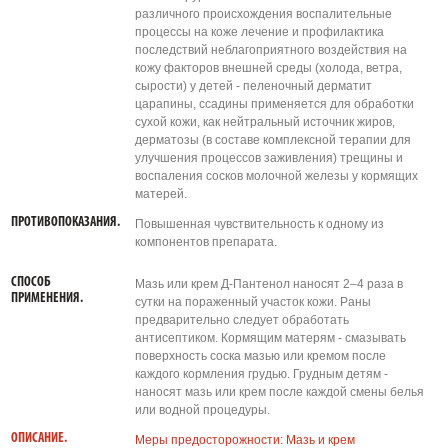
различного происхождения воспалительные
процессы на коже лечение и профилактика
последствий неблагоприятного воздействия на
кожу факторов внешней среды (холода, ветра,
сырости) у детей - пеленочный дерматит
царапины, ссадины применяется для обработки
сухой кожи, как нейтральный источник жиров,
дерматозы (в составе комплексной терапии для
улучшения процессов заживления) трещины и
воспаления сосков молочной железы у кормящих
матерей.
ПРОТИВОПОКАЗАНИЯ.
Повышенная чувствительность к одному из
компонентов препарата.
СПОСОБ
Мазь или крем Д-Пантенол наносят 2–4 раза в
ПРИМЕНЕНИЯ.
сутки на пораженный участок кожи. Раны
предварительно следует обработать
антисептиком. Кормящим матерям - смазывать
поверхность соска мазью или кремом после
каждого кормления грудью. Грудным детям -
наносят мазь или крем после каждой смены белья
или водной процедуры.
ОПИСАНИЕ.
Меры предосторожности: Мазь и крем