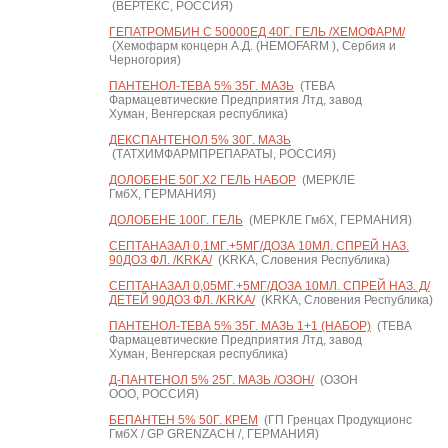
(ВЕРТЕКС, РОССИЯ)
ГЕПАТРОМБИН С 50000ЕД 40Г. ГЕЛЬ /ХЕМОФАРМ/
(Хемофарм концерн А.Д. (HEMOFARM ), Сербия и
Черногория)
ПАНТЕНОЛ-ТЕВА 5% 35Г. МАЗЬ
(ТЕВА
Фармацевтические Предприятия Лтд, завод
Хуман, Венгерская республика)
ДЕКСПАНТЕНОЛ 5% 30Г. МАЗЬ
(ТАТХИМФАРМПРЕПАРАТЫ, РОССИЯ)
ДОЛОБЕНЕ 50Г.Х2 ГЕЛЬ НАБОР
(МЕРКЛЕ
ГмбХ, ГЕРМАНИЯ)
ДОЛОБЕНЕ 100Г. ГЕЛЬ
(МЕРКЛЕ ГмбХ, ГЕРМАНИЯ)
СЕПТАНАЗАЛ 0,1МГ.+5МГ/ДОЗА 10МЛ. СПРЕЙ НАЗ.
90ДОЗ ФЛ. /KRKA/
(KRKA, Словения Республика)
СЕПТАНАЗАЛ 0,05МГ.+5МГ/ДОЗА 10МЛ. СПРЕЙ НАЗ. Д/
ДЕТЕЙ 90ДОЗ ФЛ. /KRKA/
(KRKA, Словения Республика)
ПАНТЕНОЛ-ТЕВА 5% 35Г. МАЗЬ 1+1 (НАБОР)
(ТЕВА
Фармацевтические Предприятия Лтд, завод
Хуман, Венгерская республика)
Д-ПАНТЕНОЛ 5% 25Г. МАЗЬ /ОЗОН/
(ОЗОН
ООО, РОССИЯ)
БЕПАНТЕН 5% 50Г. КРЕМ
(ГП Гренцах Продукционс
ГмбХ / GP GRENZACH /, ГЕРМАНИЯ)