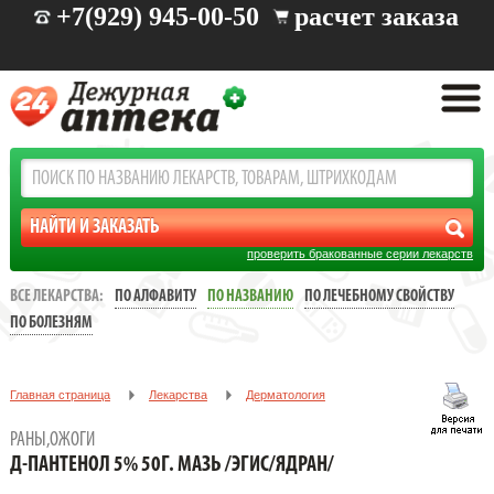
+7(929) 945-00-50
расчет заказа
проверить бракованные серии лекарств
ВСЕ ЛЕКАРСТВА:
ПО АЛФАВИТУ
ПО НАЗВАНИЮ
ПО ЛЕЧЕБНОМУ СВОЙСТВУ
ПО БОЛЕЗНЯМ
Главная страница
Лекарства
Дерматология
Раны,ожоги
Д-ПАНТЕНОЛ 5% 50Г. МАЗЬ /ЭГИС/ЯДРАН/
РАНЫ,ОЖОГИ
Д-ПАНТЕНОЛ 5% 50Г. МАЗЬ /ЭГИС/ЯДРАН/