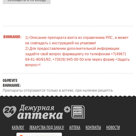
ВНИМАНИЕ:
1) Описание препарата взята из справочника РЛС, и может
не совпадать с инструкцией на упаковки!
2) Для предоставлении дополнительной информации
задайте свой вопрос фармацевту по телефонам +7(4967)
69-61-90/91/92, +7(929) 945-00-50 или через форму <Задать
вопрос>!
ОБРАТИТЕ
ВНИМАНИЕ:
Препараты отпускаются только в аптеке, при наличии рецепта.
КАТАЛОГ
ЛЕКАРСТВА ПОД ЗАКАЗ!
АПТЕКА
КОНТАКТЫ
НОВОСТИ