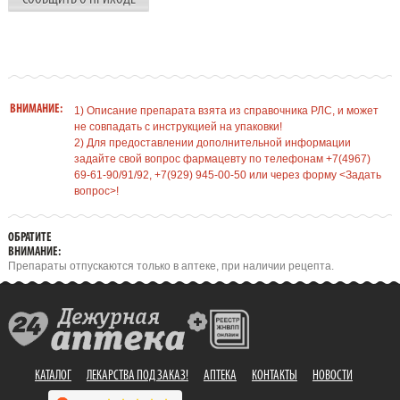
ВНИМАНИЕ:
1) Описание препарата взята из справочника РЛС, и может
не совпадать с инструкцией на упаковки!
2) Для предоставлении дополнительной информации
задайте свой вопрос фармацевту по телефонам +7(4967)
69-61-90/91/92, +7(929) 945-00-50 или через форму <Задать
вопрос>!
ОБРАТИТЕ
ВНИМАНИЕ:
Препараты отпускаются только в аптеке, при наличии рецепта.
КАТАЛОГ
ЛЕКАРСТВА ПОД ЗАКАЗ!
АПТЕКА
КОНТАКТЫ
НОВОСТИ