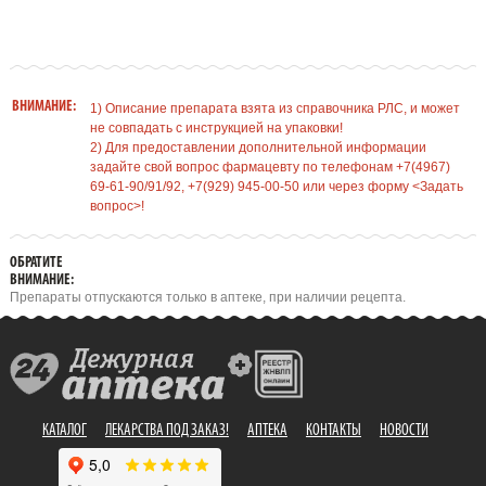
ВНИМАНИЕ:
1) Описание препарата взята из справочника РЛС, и может
не совпадать с инструкцией на упаковки!
2) Для предоставлении дополнительной информации
задайте свой вопрос фармацевту по телефонам +7(4967)
69-61-90/91/92, +7(929) 945-00-50 или через форму <Задать
вопрос>!
ОБРАТИТЕ
ВНИМАНИЕ:
Препараты отпускаются только в аптеке, при наличии рецепта.
КАТАЛОГ
ЛЕКАРСТВА ПОД ЗАКАЗ!
АПТЕКА
КОНТАКТЫ
НОВОСТИ