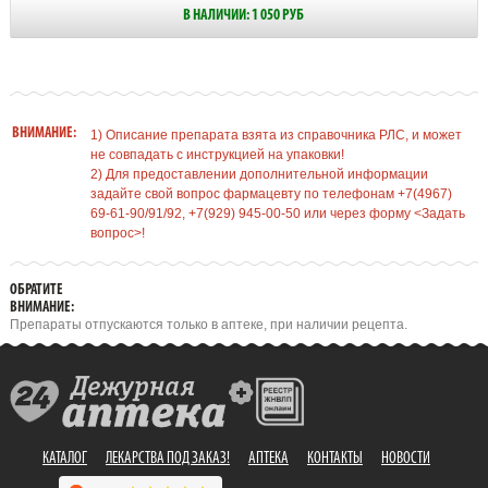
В НАЛИЧИИ: 1 050 РУБ
ВНИМАНИЕ:
1) Описание препарата взята из справочника РЛС, и может
не совпадать с инструкцией на упаковки!
2) Для предоставлении дополнительной информации
задайте свой вопрос фармацевту по телефонам +7(4967)
69-61-90/91/92, +7(929) 945-00-50 или через форму <Задать
вопрос>!
ОБРАТИТЕ
ВНИМАНИЕ:
Препараты отпускаются только в аптеке, при наличии рецепта.
КАТАЛОГ
ЛЕКАРСТВА ПОД ЗАКАЗ!
АПТЕКА
КОНТАКТЫ
НОВОСТИ