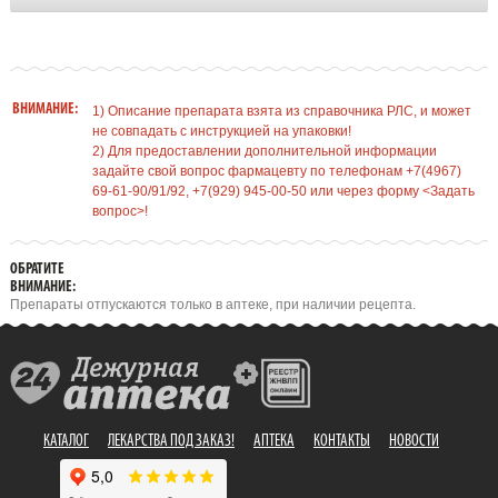
ВНИМАНИЕ:
1) Описание препарата взята из справочника РЛС, и может
не совпадать с инструкцией на упаковки!
2) Для предоставлении дополнительной информации
задайте свой вопрос фармацевту по телефонам +7(4967)
69-61-90/91/92, +7(929) 945-00-50 или через форму <Задать
вопрос>!
ОБРАТИТЕ
ВНИМАНИЕ:
Препараты отпускаются только в аптеке, при наличии рецепта.
КАТАЛОГ
ЛЕКАРСТВА ПОД ЗАКАЗ!
АПТЕКА
КОНТАКТЫ
НОВОСТИ