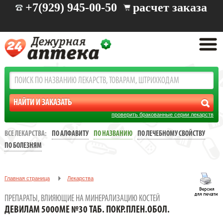
+7(929) 945-00-50
расчет заказа
проверить бракованные серии лекарств
ВСЕ ЛЕКАРСТВА:
ПО АЛФАВИТУ
ПО НАЗВАНИЮ
ПО ЛЕЧЕБНОМУ СВОЙСТВУ
ПО БОЛЕЗНЯМ
Главная страница
Лекарства
Заболевания: опорно-двигательного аппарата
ПРЕПАРАТЫ, ВЛИЯЮЩИЕ НА МИНЕРАЛИЗАЦИЮ КОСТЕЙ
Препараты, влияющие на минерализацию костей
ДЕВИЛАМ 5000МЕ №30 ТАБ. ПОКР.ПЛЕН.ОБОЛ.
ДЕВИЛАМ 5000МЕ №30 ТАБ. ПОКР.ПЛЕН.ОБОЛ.