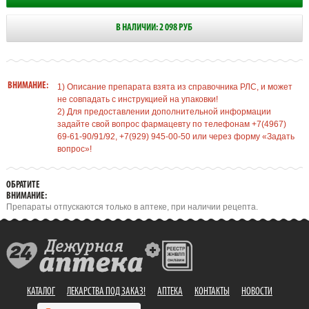
В НАЛИЧИИ: 2 098 РУБ
ВНИМАНИЕ:
1) Описание препарата взята из справочника РЛС, и может
не совпадать с инструкцией на упаковки!
2) Для предоставлении дополнительной информации
задайте свой вопрос фармацевту по телефонам +7(4967)
69-61-90/91/92, +7(929) 945-00-50 или через форму «Задать
вопрос»!
ОБРАТИТЕ
ВНИМАНИЕ:
Препараты отпускаются только в аптеке, при наличии рецепта.
КАТАЛОГ
ЛЕКАРСТВА ПОД ЗАКАЗ!
АПТЕКА
КОНТАКТЫ
НОВОСТИ