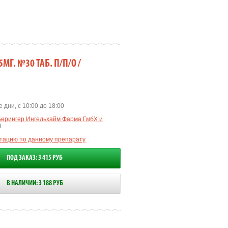
Г. №30 ТАБ. П/П/О /
 дни, с 10:00 до 18:00
Берингер Ингельхайм Фарма ГмбХ и
Я
ьтацию по данному препарату
ПОД ЗАКАЗ: 3 415 РУБ
В НАЛИЧИИ: 3 188 РУБ