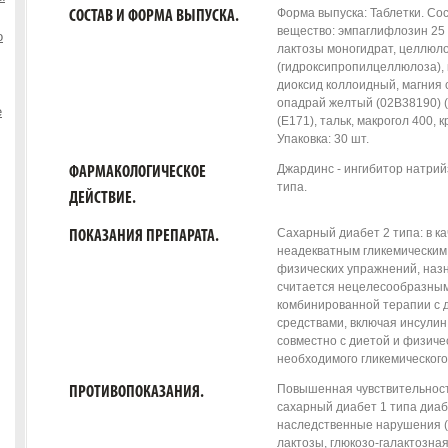
Форма выпуска: Таблетки. Сос
СОСТАВ И ФОРМА ВЫПУСКА.
вещество: эмпаглифлозин 25 
о
лактозы моногидрат, целлюло
(гидроксипропилцеллюлоза), 
диоксид коллоидный, магния 
опадрай желтый (02B38190) (
е
(E171), тальк, макрогол 400, 
Упаковка: 30 шт.
Джардинс - ингибитор натрий
ФАРМАКОЛОГИЧЕСКОЕ
типа.
ДЕЙСТВИЕ.
Сахарный диабет 2 типа: в к
ПОКАЗАНИЯ ПРЕПАРАТА.
неадекватным гликемическим
физических упражнений, на
считается нецелесообразным 
комбинированной терапии с 
средствами, включая инсулин
совместно с диетой и физич
необходимого гликемического
Повышенная чувствительност
ПРОТИВОПОКАЗАНИЯ.
сахарный диабет 1 типа диаб
наследственные нарушения (
лактозы, глюкозо-галактозна