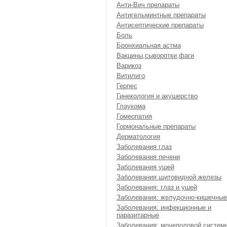
Анти-Вич препараты
Антигельминтные препараты
Антисептические препараты
Боль
Бронхиальная астма
Вакцины,сыворотки,фаги
Варикоз
Витилиго
Герпес
Гинекология и акушерство
Глаукома
Гомеопатия
Гормональные препараты
Дерматология
Заболевания глаз
Заболевания печени
Заболевания ушей
Заболевания щитовидной железы
Заболевания: глаз и ушей
Заболевания: желудочно-кишечные
Заболевания: инфекционные и
паразитарные
Заболевания: мочеполовой систем