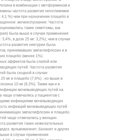
лозина в комбинации с метформином и
вины частота развития гипогликемии
г: 4,1 %) чем при назначении плацебо в
чащенное .мочеиспускание: Частота
оценивались такие симптомы, как
урия) была выше в случае применения
 3,4%, в дозе 25 мг: 3,2%), чем в случае
астота развития никтурии была
тов, принимавших эмпаглифлозин и в
их плацебо (менее 1%).
ных эффектов была слабой или
водящих путей: Частота развития
ей была сходной в случае
5 мг и плацебо (7,6%) , но выше в
зина 10 мг (9,3%). Также как и в
инфекции мочевыводящих путей на
 чаще отмечались у пациентов с
ющими инфекциями мочевыводящих
ность инфекций мочевыводящих путей
ринимающих эмпаглифлозин и плацебо.
ей чаще отмечались у женщин.
ота развития таких нежелательных
идоз. вульвовагинит, баланит и других
выше в случае применения