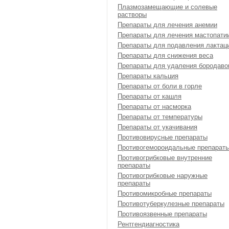
Плазмозамещающие и солевые
растворы
Препараты для лечения анемии
Препараты для лечения мастопати
Препараты для подавления лактац
Препараты для снижения веса
Препараты для удаления бородаво
Препараты кальция
Препараты от боли в горле
Препараты от кашля
Препараты от насморка
Препараты от температуры
Препараты от укачивания
Противовирусные препараты
Противогемороидальные препарат
Противогрибковые внутренние
препараты
Противогрибковые наружные
препараты
Противомикробные препараты
Противотуберкулезные препараты
Противоязвенные препараты
Рентгендиагностика