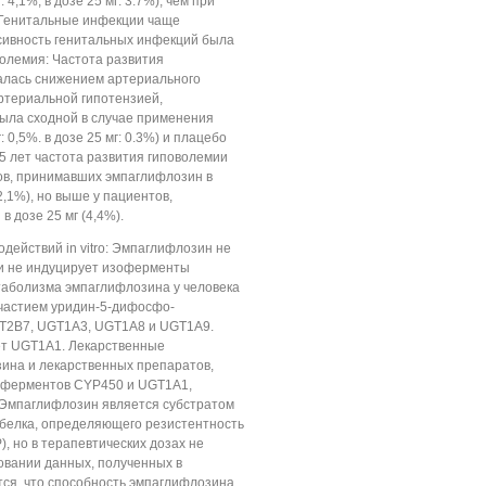
 4,1%, в дозе 25 мг: 3.7%), чем при
 Генитальные инфекции чаще
сивность генитальных инфекций была
олемия: Частота развития
алась снижением артериального
ртериальной гипотензией,
была сходной в случае применения
 0,5%. в дозе 25 мг: 0.3%) и плацебо
75 лет частота развития гиповолемии
ов, принимавших эмпаглифлозин в
2,1%), но выше у пациентов,
 дозе 25 мг (4,4%).
действий in vitro: Эмпаглифлозин не
 и не индуцирует изоферменты
аболизма эмпаглифлозина у человека
участием уридин-5-дифосфо-
T2B7, UGT1A3, UGT1A8 и UGT1A9.
ет UGT1A1. Лекарственные
ина и лекарственных препаратов,
оферментов CYP450 и UGT1A1,
Эмпаглифлозин является субстратом
и белка, определяющего резистентность
, но в терапевтических дозах не
новании данных, полученных в
ется, что способность эмпаглифлозина