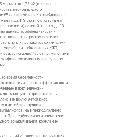
мл/ мин на 1,73 м2 (в связи с
ость и период грудного
е 85 лет применение в комбинации с
о пептида 1 (в связи с отсутствием
езопасности) детский возраст до 18
стью данных по эффективности и
тью: пациенты с риском развития
потензивных препаратов со случаями
намнезе) при заболеваниях ЖКТ,
и возраст старше 75 лет применение в
 сульфонилмочевины или инсулином
емы.
 во время беременности
статочности данных по эффективности
ученные в доклинических
видетельствуют о проникновении
локо. Не исключается риск
х и детей при грудном
эмпаглифлозина в период грудного
ано. При необходимости применения
дного вскармливания, кормление
х явлений у пациентов, получавших