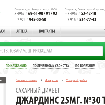
Подольск, ул. Ревпроспект д. 31/30
Подольск, Ленинградский проезд,
69-61-90 / 91 / 92
52-42-10
8 4967
/
+7 4967
/
945-00-50
534-77-43
+7 929
/
+7 916
/
АЗ!
АПТЕКА
КОНТАКТЫ
ПО НАЗВАНИЮ
ПО ЛЕЧЕБНОМУ СВОЙСТВУ
ПО БОЛЕЗНЯМ
Главная страница
Лекарства
Сахарный диабет
ДЖАРДИНС 25МГ. №30 ТАБ. П/П/О /БЕРИНГЕР/
САХАРНЫЙ ДИАБЕТ
ДЖАРДИНС 25МГ. №30 ТА