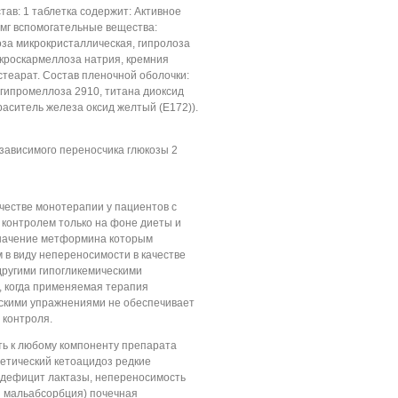
тав: 1 таблетка содержит: Активное
мг вспомогательные вещества:
за микрокристаллическая, гипролоза
кроскармеллоза натрия, кремния
стеарат. Состав пленочной оболочки:
гипромеллоза 2910, титана диоксид
краситель железа оксид желтый (E172)).
зависимого переносчика глюкозы 2
ачестве монотерапии у пациентов с
 контролем только на фоне диеты и
значение метформина которым
в виду непереносимости в качестве
другими гипогликемическими
, когда применяемая терапия
ескими упражнениями не обеспечивает
 контроля.
ь к любому компоненту препарата
етический кетоацидоз редкие
дефицит лактазы, непереносимость
я мальабсорбция) почечная