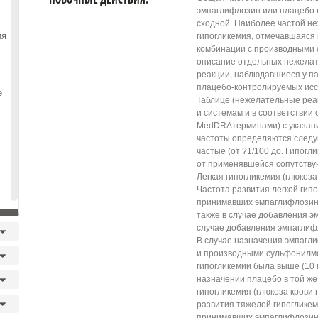
ПОБОЧНЫЕ ДЕЙСТВИЯ.
эмпаглифлозин или плацебо 
сходной. Наиболее частой н
ия
гипогликемия, отмечавшаяся
комбинации с производными 
описание отдельных нежелат
реакции, наблюдавшиеся у п
плацебо-контролируемых исс
е
Таблице (нежелательные реа
и системам и в соответствии
MedDRAтерминами) с указани
частоты определяются следую
частые (от ?1/100 до. Гипогл
от применявшейся сопутству
Легкая гипогликемия (глюкоза к
Частота развития легкой гип
принимавших эмпаглифлозин 
также в случае добавления э
случае добавления эмпаглифл
В случае назначения эмпагл
и производными сульфонилмо
гипогликемии была выше (10 мг
назначении плацебо в той же
гипогликемия (глюкоза крови н
развития тяжелой гипогликем
принимавших эмпаглифлозин 