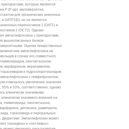
с препаратами, которые являются
на Р (P-gp). маловероятна.
стратом для органических анионных
 и ОАТР1В3, но не является
 анионных переносчиков 1 (ОAT1) и
носчиков 2 (ОСТ2). Однако
ия эмпаглифлозина с препаратами,
ля вышеописанных белков-
ловероятными. Оценка лекарственных
макокинетика эмпаглифлозина не
вольцев в случае его совместного
глимепиридом, пиоглитазоном,
ом, варфарином, верапамилом,
 торасемидом и гидрохлоротиазидом.
 эмпаглифлозина с гемфиброзилом,
ом отмечалось увеличение значения
 35% и 53%, соответственно, однако
ись клинически значимыми.
 клинически значимого влияния на
, глимепирида, пиоглитазона,
 варфарина, дигоксина, рамиприла,
азида, торасемида и пероральных
. Диуретики: Эмпаглифлозин может
фект тиазидных и «петлевых»
дь может увеличить риск развития