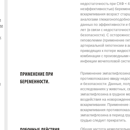
недостаточность при СКФ < 45 
неэффективностью) беременн
вскармливания возраст старш
аналогами глюкагоноподобног
и
данных по эффективности и б
ии
лет (в связи с недостаточно
безопасности). С осторожнос
к
гиповолемии (применение ги
артериальной гипотензии в а
приводящих к потере жидкост
комбинации с производными
инфекции мочеполовой сист
Применение эмпаглифлозина
ПРИМЕНЕНИЕ ПРИ
противопоказано ввиду недо
БЕРЕМЕННОСТИ.
ы
и безопасности. Данные, пол
исследованиях у животных, с
эмпаглифлозина в грудное мо
воздействия на новорожденны
вскармливании. Применение 
вскармливания противопоказ
эмпаглифлозина в период гру
грудью следует прекратить.
Общая частота нежелательны