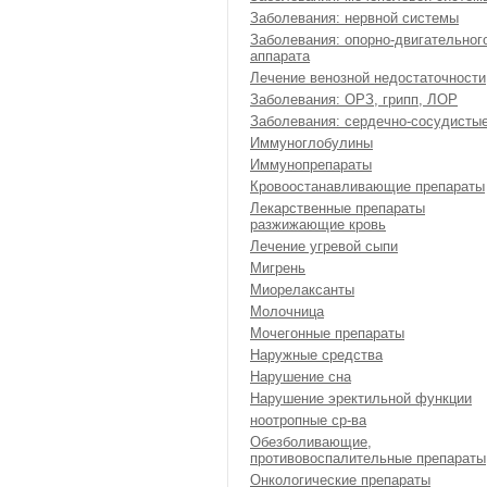
Заболевания: нервной системы
Заболевания: опорно-двигательног
аппарата
Лечение венозной недостаточности
Заболевания: ОРЗ, грипп, ЛОР
Заболевания: сердечно-сосудисты
Иммуноглобулины
Иммунопрепараты
Кровоостанавливающие препараты
Лекарственные препараты
разжижающие кровь
Лечение угревой сыпи
Мигрень
Миорелаксанты
Молочница
Мочегонные препараты
Наружные средства
Нарушение сна
Нарушение эректильной функции
ноотропные ср-ва
Обезболивающие,
противовоспалительные препараты
Онкологические препараты