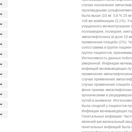
случае назначения эмпаглиф
производными сульфонилмоче
была выше (10 мг: 5,8 % 25 м
той же комбинации (3,1%). У
учащенного мочеиспускания (
поллакиурия, полиурия, никт
эмпаглифлозина (в дозе 10 мг:
применения плацебо (1%). Ч
сопоставима в группе пациен
группе пациентов, принимавш
Интенсивность данных побоч
умеренной. Инфекции мочевы
инфекций мочевыводящих пут
применения эмпаглифлозина 2
случае применения эмпаглифло
случае применения плацебо 
фоне приема эмпаглифлозина
хроническими и рецидивиру
путей в анамнезе. Интенсив
была сходной у пациентов п
Инфекции мочевыводящих пут
Генитальные инфекции: Част
явлений как вагинальный канд
генитальных инфекций была 