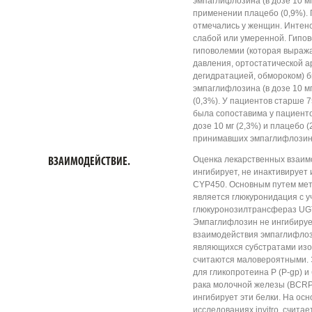
эмпаглифлозина (в дозе 10 мг:
применении плацебо (0,9%).
отмечались у женщин. Интен
слабой или умеренной. Гипов
гиповолемии (которая выраж
давления, ортостатической а
дегидратацией, обмороком) 
эмпаглифлозина (в дозе 10 мг:
(0,3%). У пациентов старше 
была сопоставима у пациент
дозе 10 мг (2,3%) и плацебо (
принимавших эмпаглифлозин в
Оценка лекарственных взаимо
ВЗАИМОДЕЙСТВИЕ.
ингибирует, не инактивирует
CYP450. Основным путем мет
является глюкуронидация с 
глюкуронозилтрансфераз UG
Эмпаглифлозин не ингибиру
взаимодействия эмпаглифлоз
являющихся субстратами из
считаются маловероятными. 
для гликопротеина Р (P-gp) 
рака молочной железы (BCRP)
ингибирует эти белки. На ос
исследованиях invitro, счита