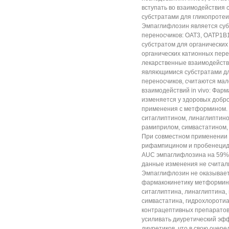
вступать во взаимодействия 
субстратами для гликопротеи
Эмпаглифлозин является суб
переносчиков: ОАТ3, ОАТР1В1
субстратом для органических
органических катионных пере
лекарственные взаимодейств
являющимися субстратами д
переносчиков, считаются ма
взаимодействий in vivo: Фар
изменяется у здоровых добро
применения с метформином. 
ситаглиптином, линаглиптин
рамиприлом, симвастатином,
При совместном применении
рифампицином и пробенецид
AUC эмпаглифлозина на 59%,
данные изменения не считал
Эмпаглифлозин не оказывает
фармакокинетику метформина
ситаглиптина, линаглиптина,
симвастатина, гидрохлороти
контрацептивных препаратов
усиливать диуретический эф
диуретиков, что в свою очере