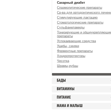
Сахарный диабет
Спазмолитические препараты
Ср-ва для ортодонтического лечен
Стимулирующие лактацию
Стоматологические препараты
Сульфаниламиды
Тонизирующие и общеукрепляющи
препараты
Успокаивающие средства
Ушибы, синяки
Ферментные препараты
Хондропротекторы
Чесотка
Шрамы,рубцы
БАДЫ
ВИТАМИНЫ
ПИТАНИЕ
МАМА И МАЛЫШ