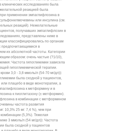
в клинических исследованиях была
ежелательной реакцией была
 при применении эмпаглифлозина в
сульфонилмочевины или инсулина (см.
ельных реакций). Нежелательные
ациентов, получавших эмпаглифлозин в
ледованиях, представлены ниже в
кции классифицировались по органам
 с предпочитающимися в
ем их абсолютной частоты. Категории
щим образом: очень частые (?1/10),
икемия: Частота гипогликемии зависела
ющей гипогликемической терапии.
рови 3,0 - 3,8 ммоль/л (54-70 мг/дл)):
огликемии была сходной у пациентов,
или плацебо в виде монотерапии, а
мпаглифлозина к метформину и в
озина к пиоглитазону (± метформин).
ифлозина в комбинации с метформином
чевины частота развития
: 10,3% 25 мг: 7,4 %), чем при
 комбинации (5,3%). Тяжелая
иже 3 ммоль/л (54 мг/дл)): Частота
ии была сходной у пациентов
и плацебо в виде монотерапии. В