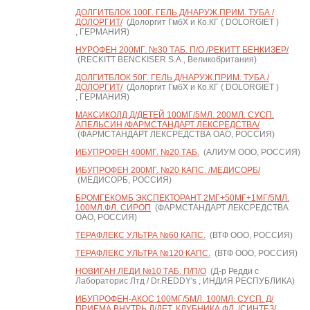
ДОЛГИТБЛОК 100Г. ГЕЛЬ Д/НАРУЖ.ПРИМ. ТУБА /
ДОЛОРГИТ/
(Долоргит ГмбХ и Ко.КГ ( DOLORGIET )
, ГЕРМАНИЯ)
НУРОФЕН 200МГ. №30 ТАБ. П/О /РЕКИТТ БЕНКИЗЕР/
(RECKITT BENCKISER S.A., Великобритания)
ДОЛГИТБЛОК 50Г. ГЕЛЬ Д/НАРУЖ.ПРИМ. ТУБА /
ДОЛОРГИТ/
(Долоргит ГмбХ и Ко.КГ ( DOLORGIET )
, ГЕРМАНИЯ)
МАКСИКОЛД Д/ДЕТЕЙ 100МГ/5МЛ. 200МЛ. СУСП.
АПЕЛЬСИН /ФАРМСТАНДАРТ ЛЕКСРЕДСТВА/
(ФАРМСТАНДАРТ ЛЕКСРЕДСТВА ОАО, РОССИЯ)
ИБУПРОФЕН 400МГ. №20 ТАБ.
(АЛИУМ ООО, РОССИЯ)
ИБУПРОФЕН 200МГ. №20 КАПС. /МЕДИСОРБ/
(МЕДИСОРБ, РОССИЯ)
БРОМГЕКОМБ ЭКСПЕКТОРАНТ 2МГ+50МГ+1МГ/5МЛ.
100МЛ.ФЛ. СИРОП
(ФАРМСТАНДАРТ ЛЕКСРЕДСТВА
ОАО, РОССИЯ)
ТЕРАФЛЕКС УЛЬТРА №60 КАПС.
(ВТФ ООО, РОССИЯ)
ТЕРАФЛЕКС УЛЬТРА №120 КАПС.
(ВТФ ООО, РОССИЯ)
НОВИГАН ЛЕДИ №10 ТАБ. П/П/О
(Д-р Редди с
Лабораторис Лтд / Dr.REDDY's , ИНДИЯ РЕСПУБЛИКА)
ИБУПРОФЕН-АКОС 100МГ/5МЛ. 100МЛ. СУСП. Д/
ПРИЕМА ВНУТРЬ Д/ДЕТ. КЛУБНИКА ФЛ. /СИНТЕЗ/