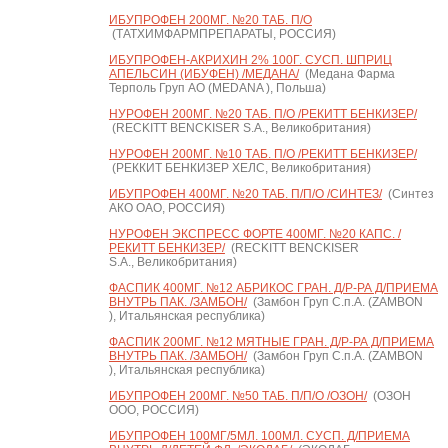
ИБУПРОФЕН 200МГ. №20 ТАБ. П/О
(ТАТХИМФАРМПРЕПАРАТЫ, РОССИЯ)
ИБУПРОФЕН-АКРИХИН 2% 100Г. СУСП. ШПРИЦ
АПЕЛЬСИН (ИБУФЕН) /МЕДАНА/
(Медана Фарма
Терполь Груп АО (MEDANA ), Польша)
НУРОФЕН 200МГ. №20 ТАБ. П/О /РЕКИТТ БЕНКИЗЕР/
(RECKITT BENCKISER S.A., Великобритания)
НУРОФЕН 200МГ. №10 ТАБ. П/О /РЕКИТТ БЕНКИЗЕР/
(РЕККИТ БЕНКИЗЕР ХЕЛС, Великобритания)
ИБУПРОФЕН 400МГ. №20 ТАБ. П/П/О /СИНТЕЗ/
(Синтез
АКО ОАО, РОССИЯ)
НУРОФЕН ЭКСПРЕСС ФОРТЕ 400МГ. №20 КАПС. /
РЕКИТТ БЕНКИЗЕР/
(RECKITT BENCKISER
S.A., Великобритания)
ФАСПИК 400МГ. №12 АБРИКОС ГРАН. Д/Р-РА Д/ПРИЕМА
ВНУТРЬ ПАК. /ЗАМБОН/
(Замбон Груп С.п.А. (ZAMBON
), Итальянская республика)
ФАСПИК 200МГ. №12 МЯТНЫЕ ГРАН. Д/Р-РА Д/ПРИЕМА
ВНУТРЬ ПАК. /ЗАМБОН/
(Замбон Груп С.п.А. (ZAMBON
), Итальянская республика)
ИБУПРОФЕН 200МГ. №50 ТАБ. П/П/О /ОЗОН/
(ОЗОН
ООО, РОССИЯ)
ИБУПРОФЕН 100МГ/5МЛ. 100МЛ. СУСП. Д/ПРИЕМА