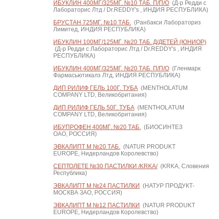
ИБУКЛИН 400МГ/325МГ. №10 ТАБ. П/П/О
(Д-р Редди с
Лабораторис Лтд / Dr.REDDY's , ИНДИЯ РЕСПУБЛИКА)
БРУСТАН 725МГ. №10 ТАБ.
(Ранбакси Лабораториз
Лимитед, ИНДИЯ РЕСПУБЛИКА)
ИБУКЛИН 100МГ/125МГ. №20 ТАБ. Д/ДЕТЕЙ (ЮНИОР)
(Д-р Редди с Лабораторис Лтд / Dr.REDDY's , ИНДИЯ
РЕСПУБЛИКА)
ИБУКЛИН 400МГ/325МГ. №20 ТАБ. П/П/О
(Гленмарк
Фармасьютикалз Лтд, ИНДИЯ РЕСПУБЛИКА)
ДИП РИЛИФ ГЕЛЬ 100Г. ТУБА
(MENTHOLATUM
COMPANY LTD, Великобритания)
ДИП РИЛИФ ГЕЛЬ 50Г. ТУБА
(MENTHOLATUM
COMPANY LTD, Великобритания)
ИБУПРОФЕН 400МГ. №20 ТАБ.
(БИОСИНТЕЗ
ОАО, РОССИЯ)
ЭВКАЛИПТ М №20 ТАБ.
(NATUR PRODUKT
EUROPE, Нидерландов Королевство)
СЕПТОЛЕТЕ №30 ПАСТИЛКИ /KRKA/
(KRKA, Словения
Республика)
ЭВКАЛИПТ М №24 ПАСТИЛКИ
(НАТУР ПРОДУКТ-
МОСКВА ЗАО, РОССИЯ)
ЭВКАЛИПТ М №12 ПАСТИЛКИ
(NATUR PRODUKT
EUROPE, Нидерландов Королевство)