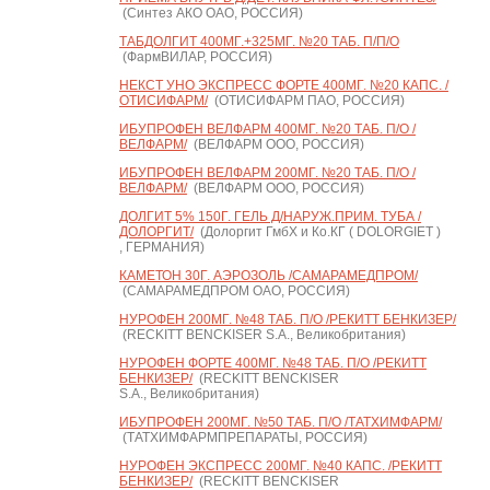
(Синтез АКО ОАО, РОССИЯ)
ТАБДОЛГИТ 400МГ.+325МГ. №20 ТАБ. П/П/О
(ФармВИЛАР, РОССИЯ)
НЕКСТ УНО ЭКСПРЕСС ФОРТЕ 400МГ. №20 КАПС. /
ОТИСИФАРМ/
(ОТИСИФАРМ ПАО, РОССИЯ)
ИБУПРОФЕН ВЕЛФАРМ 400МГ. №20 ТАБ. П/О /
ВЕЛФАРМ/
(ВЕЛФАРМ ООО, РОССИЯ)
ИБУПРОФЕН ВЕЛФАРМ 200МГ. №20 ТАБ. П/О /
ВЕЛФАРМ/
(ВЕЛФАРМ ООО, РОССИЯ)
ДОЛГИТ 5% 150Г. ГЕЛЬ Д/НАРУЖ.ПРИМ. ТУБА /
ДОЛОРГИТ/
(Долоргит ГмбХ и Ко.КГ ( DOLORGIET )
, ГЕРМАНИЯ)
КАМЕТОН 30Г. АЭРОЗОЛЬ /САМАРАМЕДПРОМ/
(САМАРАМЕДПРОМ ОАО, РОССИЯ)
НУРОФЕН 200МГ. №48 ТАБ. П/О /РЕКИТТ БЕНКИЗЕР/
(RECKITT BENCKISER S.A., Великобритания)
НУРОФЕН ФОРТЕ 400МГ. №48 ТАБ. П/О /РЕКИТТ
БЕНКИЗЕР/
(RECKITT BENCKISER
S.A., Великобритания)
ИБУПРОФЕН 200МГ. №50 ТАБ. П/О /ТАТХИМФАРМ/
(ТАТХИМФАРМПРЕПАРАТЫ, РОССИЯ)
НУРОФЕН ЭКСПРЕСС 200МГ. №40 КАПС. /РЕКИТТ
БЕНКИЗЕР/
(RECKITT BENCKISER