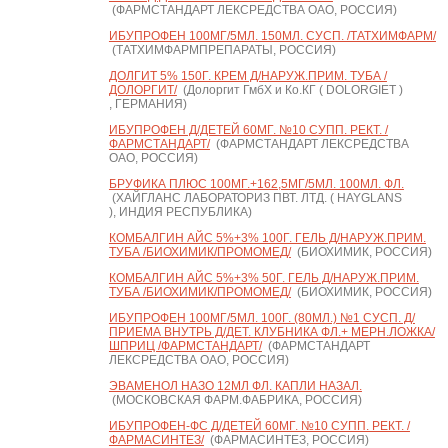
(ФАРМСТАНДАРТ ЛЕКСРЕДСТВА ОАО, РОССИЯ)
ИБУПРОФЕН 100МГ/5МЛ. 150МЛ. СУСП. /ТАТХИМФАРМ/
(ТАТХИМФАРМПРЕПАРАТЫ, РОССИЯ)
ДОЛГИТ 5% 150Г. КРЕМ Д/НАРУЖ.ПРИМ. ТУБА /
ДОЛОРГИТ/
(Долоргит ГмбХ и Ко.КГ ( DOLORGIET )
, ГЕРМАНИЯ)
ИБУПРОФЕН Д/ДЕТЕЙ 60МГ. №10 СУПП. РЕКТ. /
ФАРМСТАНДАРТ/
(ФАРМСТАНДАРТ ЛЕКСРЕДСТВА
ОАО, РОССИЯ)
БРУФИКА ПЛЮС 100МГ.+162,5МГ/5МЛ. 100МЛ. ФЛ.
(ХАЙГЛАНС ЛАБОРАТОРИЗ ПВТ. ЛТД. ( HAYGLANS
), ИНДИЯ РЕСПУБЛИКА)
КОМБАЛГИН АЙС 5%+3% 100Г. ГЕЛЬ Д/НАРУЖ.ПРИМ.
ТУБА /БИОХИМИК/ПРОМОМЕД/
(БИОХИМИК, РОССИЯ)
КОМБАЛГИН АЙС 5%+3% 50Г. ГЕЛЬ Д/НАРУЖ.ПРИМ.
ТУБА /БИОХИМИК/ПРОМОМЕД/
(БИОХИМИК, РОССИЯ)
ИБУПРОФЕН 100МГ/5МЛ. 100Г. (80МЛ.) №1 СУСП. Д/
ПРИЕМА ВНУТРЬ Д/ДЕТ. КЛУБНИКА ФЛ.+ МЕРН.ЛОЖКА/
ШПРИЦ /ФАРМСТАНДАРТ/
(ФАРМСТАНДАРТ
ЛЕКСРЕДСТВА ОАО, РОССИЯ)
ЭВАМЕНОЛ НАЗО 12МЛ ФЛ. КАПЛИ НАЗАЛ.
(МОСКОВСКАЯ ФАРМ.ФАБРИКА, РОССИЯ)
ИБУПРОФЕН-ФС Д/ДЕТЕЙ 60МГ. №10 СУПП. РЕКТ. /
ФАРМАСИНТЕЗ/
(ФАРМАСИНТЕЗ, РОССИЯ)