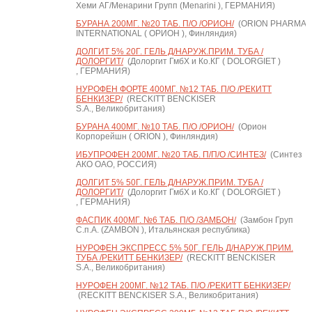
Хеми АГ/Менарини Групп (Menarini ), ГЕРМАНИЯ)
БУРАНА 200МГ. №20 ТАБ. П/О /ОРИОН/
(ORION PHARMA
INTERNATIONAL ( ОРИОН ), Финляндия)
ДОЛГИТ 5% 20Г. ГЕЛЬ Д/НАРУЖ.ПРИМ. ТУБА /
ДОЛОРГИТ/
(Долоргит ГмбХ и Ко.КГ ( DOLORGIET )
, ГЕРМАНИЯ)
НУРОФЕН ФОРТЕ 400МГ. №12 ТАБ. П/О /РЕКИТТ
БЕНКИЗЕР/
(RECKITT BENCKISER
S.A., Великобритания)
БУРАНА 400МГ. №10 ТАБ. П/О /ОРИОН/
(Орион
Корпорейшн ( ORION ), Финляндия)
ИБУПРОФЕН 200МГ. №20 ТАБ. П/П/О /СИНТЕЗ/
(Синтез
АКО ОАО, РОССИЯ)
ДОЛГИТ 5% 50Г. ГЕЛЬ Д/НАРУЖ.ПРИМ. ТУБА /
ДОЛОРГИТ/
(Долоргит ГмбХ и Ко.КГ ( DOLORGIET )
, ГЕРМАНИЯ)
ФАСПИК 400МГ. №6 ТАБ. П/О /ЗАМБОН/
(Замбон Груп
С.п.А. (ZAMBON ), Итальянская республика)
НУРОФЕН ЭКСПРЕСС 5% 50Г. ГЕЛЬ Д/НАРУЖ.ПРИМ.
ТУБА /РЕКИТТ БЕНКИЗЕР/
(RECKITT BENCKISER
S.A., Великобритания)
НУРОФЕН 200МГ. №12 ТАБ. П/О /РЕКИТТ БЕНКИЗЕР/
(RECKITT BENCKISER S.A., Великобритания)