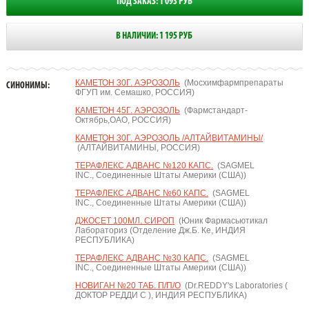
ПОД ЗАКАЗ: 1 093 РУБ
В НАЛИЧИИ: 1 195 РУБ
КАМЕТОН 30Г. АЭРОЗОЛЬ
(Мосхимфармпрепараты
СИНОНИМЫ:
ФГУП им. Семашко, РОССИЯ)
КАМЕТОН 45Г. АЭРОЗОЛЬ
(Фармстандарт-
Октябрь,ОАО, РОССИЯ)
КАМЕТОН 30Г. АЭРОЗОЛЬ /АЛТАЙВИТАМИНЫ/
(АЛТАЙВИТАМИНЫ, РОССИЯ)
ТЕРАФЛЕКС АДВАНС №120 КАПС.
(SAGMEL
INC., Соединенные Штаты Америки (США))
ТЕРАФЛЕКС АДВАНС №60 КАПС.
(SAGMEL
INC., Соединенные Штаты Америки (США))
ДЖОСЕТ 100МЛ. СИРОП
(Юник Фармасьютикал
Лабораториз (Отделение Дж.Б. Ке, ИНДИЯ
РЕСПУБЛИКА)
ТЕРАФЛЕКС АДВАНС №30 КАПС.
(SAGMEL
INC., Соединенные Штаты Америки (США))
НОВИГАН №20 ТАБ. П/П/О
(Dr.REDDY's Laboratories (
ДОКТОР РЕДДИ С ), ИНДИЯ РЕСПУБЛИКА)