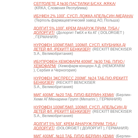
СЕПТОЛЕТЕ Д №30 ПАСТИЛКИ Б/САХ. /KRKA/
(KRKA, Словения Республика)
ИБУФЕН 2% 100Г. СУСП. ЛОЖКА АПЕЛЬСИН /МЕДАНА/
(Терполь фармацевтический завод АО, Польша)
ДОЛГИТ 5% 100Г. КРЕМ Д/НАРУЖ.ПРИМ. ТУБА /
ДОЛОРГИТ/
(Долоргит ГмбХ и Ко.КГ ( DOLORGIET )
, ГЕРМАНИЯ)
НУРОФЕН 100МГ/5МЛ. 100МЛ. СУСП. КЛУБНИКА Д/
ДЕТЕЙ ФЛ. /РЕКИТТ БЕНКИЗЕР/
(RECKITT BENCKISER
S.A., Великобритания)
ИБУПРОФЕН-ХЕМОФАРМ 400МГ. №30 ТАБ. П/П/О /
ХЕМОФАРМ/
(Хемофарм концерн А.Д. (HEMOFARM
), Сербия и Черногория)
НУРОФЕН ЭКСПРЕСС 200МГ. №24 ТАБ.П/О /РЕКИТТ
БЕНКИЗЕР/
(RECKITT BENCKISER
S.A., Великобритания)
МИГ 400МГ. №20 ТАБ. П/П/О /БЕРЛИН-ХЕМИ/
(Берлин-
Хеми АГ/Менарини Групп (Menarini ), ГЕРМАНИЯ)
НУРОФЕН 100МГ/5МЛ. 100МЛ. СУСП. АПЕЛЬСИН Д/
ДЕТЕЙ ФЛ. /РЕКИТТ БЕНКИЗЕР/
(RECKITT BENCKISER
S.A., Великобритания)
ДОЛГИТ 5% 50Г. КРЕМ Д/НАРУЖ.ПРИМ. ТУБА /
ДОЛОРГИТ/
(DOLORGIET ( ДОЛОРГИТ ), ГЕРМАНИЯ)
МИГ 400МГ. №10 ТАБ. П/П/О /БЕРЛИН-ХЕМИ/
(Берлин-