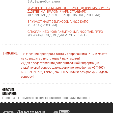
S.A., Великобритания)
ИБУПРОФЕН 20МГ/МЛ. 100Г. СУСП. Д/ПРИЕМА ВНУТРЬ
Д/ДЕТЕЙ ФЛ. Б/АРОМ. /ФАРМСТАНДАРТ/
(ФАРМСТАНДАРТ ЛЕКСРЕДСТВА ОАО, РОССИЯ)
БРУФАСТ НАЙТ 25МГ.+200МГ. №20 КАПС.
(ЭВАЛАР, РОССИЯ)
СПАЗГАН НЕО 400МГ.+5МГ.+0,1МГ. №20 ТАБ. П/П/О
(ВОКХАРДТ ЛТД, ИНДИЯ РЕСПУБЛИКА)
ВНИМАНИЕ:
1) Описание препарата взята из справочника РЛС, и может
не совпадать с инструкцией на упаковки!
2) Для предоставлении дополнительной информации
задайте свой вопрос фармацевту по телефонам +7(4967)
69-61-90/91/92, +7(929) 945-00-50 или через форму «Задать
вопрос»!
ОБРАТИТЕ
ВНИМАНИЕ:
Препараты отпускаются только в аптеке, при наличии рецепта.