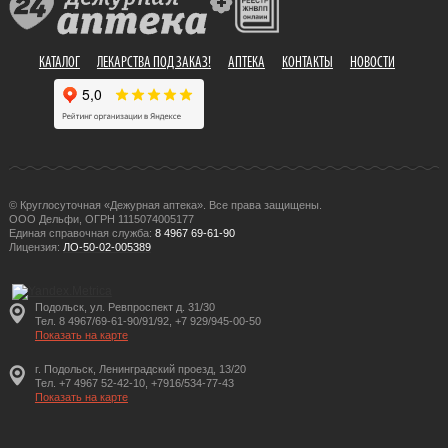
КАТАЛОГ
ЛЕКАРСТВА ПОД ЗАКАЗ!
АПТЕКА
КОНТАКТЫ
НОВОСТИ
© Круглосуточная «Дежурная аптека». Все права защищены.
ООО Дельфи, ОГРН 1115074005177
Единая справочная служба:
8 4967 69-61-90
Лицензия:
ЛО-50-02-005389
Подольск, ул. Ревпроспект д. 31/30
Тел. 8 4967/69-61-90/91/92, +7 929/945-00-50
Показать на карте
г. Подольск, Ленинградский проезд, 13/20
Тел. +7 4967 52-42-10, +7916/534-77-43
Показать на карте