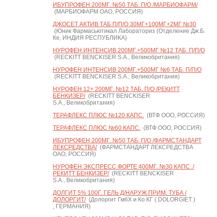
ИБУПРОФЕН 200МГ. №50 ТАБ. П/О /МАРБИОФАРМ/
(МАРБИОФАРМ ОАО, РОССИЯ)
ДЖОСЕТ АКТИВ ТАБ.П/П/О 30МГ+100МГ+2МГ №30
(Юник Фармасьютикал Лабораториз (Отделение Дж.Б.
Ке, ИНДИЯ РЕСПУБЛИКА)
НУРОФЕН ИНТЕНСИВ 200МГ.+500МГ №12 ТАБ. П/П/О
(RECKITT BENCKISER S.A., Великобритания)
НУРОФЕН ИНТЕНСИВ 200МГ.+500МГ №6 ТАБ. П/П/О
(RECKITT BENCKISER S.A., Великобритания)
НУРОФЕН 12+ 200МГ. №12 ТАБ. П/О /РЕКИТТ
БЕНКИЗЕР/
(RECKITT BENCKISER
S.A., Великобритания)
ТЕРАФЛЕКС ПЛЮС №120 КАПС.
(ВТФ ООО, РОССИЯ)
ТЕРАФЛЕКС ПЛЮС №60 КАПС.
(ВТФ ООО, РОССИЯ)
ИБУПРОФЕН 200МГ. №50 ТАБ. П/О /ФАРМСТАНДАРТ
ЛЕКСРЕДСТВА/
(ФАРМСТАНДАРТ ЛЕКСРЕДСТВА
ОАО, РОССИЯ)
НУРОФЕН ЭКСПРЕСС ФОРТЕ 400МГ. №30 КАПС. /
РЕКИТТ БЕНКИЗЕР/
(RECKITT BENCKISER
S.A., Великобритания)
ДОЛГИТ 5% 100Г. ГЕЛЬ Д/НАРУЖ.ПРИМ. ТУБА /
ДОЛОРГИТ/
(Долоргит ГмбХ и Ко.КГ ( DOLORGIET )
, ГЕРМАНИЯ)