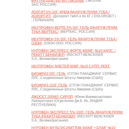
ВНУТРЬ Д/ДЕТЕЙ ФЛ. /ЭКОЛАБ/
(ЭКОЛАБ
ЗАО, РОССИЯ)
ДОЛГИТ 5% 20Г. КРЕМ Д/НАРУЖ.ПРИМ. ТУБА /
ДОЛОРГИТ/
(Долоргит ГмбХ и Ко.КГ ( DOLORGIET )
, ГЕРМАНИЯ)
ИБУПРОФЕН-ВЕРТЕ 5% 50Г. ГЕЛЬ Д/НАРУЖ.ПРИМ.
ТУБА /ВЕРТЕКС/
(ВЕРТЕКС, РОССИЯ)
ИБУПРОФЕН 5% 50Г. ГЕЛЬ Д/НАРУЖ.ПРИМ. ТУБА /
ОЗОН/
(ОЗОН ООО, РОССИЯ)
НУРОФЕН ЭКСПРЕСС ФОРТЕ 400МГ. №10 КАПС. /
РЕКИТТ БЕНКИЗЕР/
(RECKITT BENCKISER
S.A., Великобритания)
ИБУПРОФЕН Д/ДЕТЕЙ 60МГ. №10 СУПП. РЕКТ.
БИОФРИЗ 55Г. ГЕЛЬ
(СПЭН ПАКАДЖИНГ СЕРВИС
ЛЛС, Соединенные Штаты Америки (США))
БИОФРИЗ 110Г. ГЕЛЬ
(СПЭН ПАКАДЖИНГ СЕРВИС
ЛЛС, Соединенные Штаты Америки (США))
ДЖОСЕТ 200МЛ. СИРОП
(Юник Фармасьютикал
Лабораториз (Отделение Дж.Б. Ке, ИНДИЯ
РЕСПУБЛИКА)
НУРОФЕН ЭКСПРЕСС 5% 100Г. ГЕЛЬ Д/НАРУЖ.ПРИМ.
ТУБА /РЕКИТТ БЕНКИЗЕР/
(RECKITT BENCKISER
S.A., Великобритания)
НУРОФЕН МУЛЬТИСИМПТОМ 400МГ.+325МГ №10