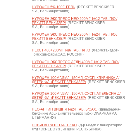
НУРОФЕН 5% 100Г. ГЕЛЬ
(RECKITT BENCKISER
S.A., Великобритания)
НУРОФЕН ЭКСПРЕСС НЕО 200МГ. №12 ТАБ. П/О /
РЕКИТТ БЕНКИЗЕР/
(RECKITT BENCKISER
S.A., Великобритания)
НУРОФЕН ЭКСПРЕСС НЕО 200МГ. №24 ТАБ. П/О /
РЕКИТТ БЕНКИЗЕР/
(RECKITT BENCKISER
S.A., Великобритания)
НЕКСТ 400+200МГ. №6 ТАБ. П/П/О
(Фармстандарт-
Томскхимфарм,ОАО, РОССИЯ)
НУРОФЕН ЭКСПРЕСС ЛЕДИ 400МГ. №12 ТАБ. П/О /
РЕКИТТ БЕНКИЗЕР/
(RECKITT BENCKISER
S.A., Великобритания)
НУРОФЕН 100МГ/5МЛ. 150МЛ. СУСП. КЛУБНИКА Д/
ДЕТЕЙ ФЛ. /РЕКИТТ БЕНКИЗЕР/
(RECKITT BENCKISER
S.A., Великобритания)
НУРОФЕН 100МГ/5МЛ. 150МЛ. СУСП. АПЕЛЬСИН Д/
ДЕТЕЙ ФЛ. /РЕКИТТ БЕНКИЗЕР/
(RECKITT BENCKISER
S.A., Великобритания)
НЕО-АНГИН ВИШНЯ №24 ТАБ. Б/САХ.
(Дивафарма-
Кнуфинке Арцнаймиттельверк Гмбх (DIVAPHARMA
), ГЕРМАНИЯ)
НОВИГАН №10 ТАБ. П/П/О
(Д-р Редди с Лабораторис
Лтд / Dr.REDDY's , ИНДИЯ РЕСПУБЛИКА)