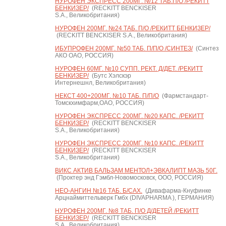
НУРОФЕН ЭКСПРЕСС 200МГ. №12 ТАБ.П/О /РЕКИТТ
БЕНКИЗЕР/
(RECKITT BENCKISER
S.A., Великобритания)
НУРОФЕН 200МГ. №24 ТАБ. П/О /РЕКИТТ БЕНКИЗЕР/
(RECKITT BENCKISER S.A., Великобритания)
ИБУПРОФЕН 200МГ. №50 ТАБ. П/П/О /СИНТЕЗ/
(Синтез
АКО ОАО, РОССИЯ)
НУРОФЕН 60МГ. №10 СУПП. РЕКТ. Д/ДЕТ. /РЕКИТТ
БЕНКИЗЕР/
(Бутс Хэлскэр
Интернешнл, Великобритания)
НЕКСТ 400+200МГ. №10 ТАБ. П/П/О
(Фармстандарт-
Томскхимфарм,ОАО, РОССИЯ)
НУРОФЕН ЭКСПРЕСС 200МГ. №20 КАПС. /РЕКИТТ
БЕНКИЗЕР/
(RECKITT BENCKISER
S.A., Великобритания)
НУРОФЕН ЭКСПРЕСС 200МГ. №10 КАПС. /РЕКИТТ
БЕНКИЗЕР/
(RECKITT BENCKISER
S.A., Великобритания)
ВИКС АКТИВ БАЛЬЗАМ МЕНТОЛ+ЭВКАЛИПТ МАЗЬ 50Г.
(Проктер энд Гэмбл-Новомосковск, ООО, РОССИЯ)
НЕО-АНГИН №16 ТАБ. Б/САХ.
(Дивафарма-Кнуфинке
Арцнаймиттельверк Гмбх (DIVAPHARMA ), ГЕРМАНИЯ)
НУРОФЕН 200МГ. №8 ТАБ. П/О Д/ДЕТЕЙ /РЕКИТТ
БЕНКИЗЕР/
(RECKITT BENCKISER
S.A., Великобритания)