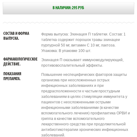
В НАЛИЧИИ: 295 РУБ
СОСТАВ И ФОРМА
Форма выпуска: Эхинацея П таблетки. Состав: 1
ВЫПУСКА.
таблетка содержит порошок травы эхинацеи
пурпурной 50 мг, витамин С 10 мг, лактоза.
Упаковка: В упаковке 100 шт.
ФАРМАКОЛОГИЧЕСКОЕ
Эхинацея П оказывает иммуномодулирующий,
ДЕЙСТВИЕ.
противовоспалительный эффекты.
ПОКАЗАНИЯ
Повышение неспецифических факторов защиты
ПРЕПАРАТА.
организма при неосложненных острых
инфекционных заболеваниях и при
предрасположенности к частым простудным
заболеваниям в целях стимуляции иммунитета у
пациентов с неосложненными острыми
инфекционными заболеваниями (в качестве
вспомогательного лечения) профилактика ОРВИ и
гриппа в качестве вспомогательного
лекарственного средства при продолжительной
антибиотикотерапии хронических инфекционных
заболеваний.