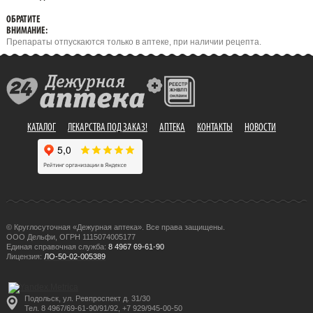
ОБРАТИТЕ
ВНИМАНИЕ:
Препараты отпускаются только в аптеке, при наличии рецепта.
КАТАЛОГ
ЛЕКАРСТВА ПОД ЗАКАЗ!
АПТЕКА
КОНТАКТЫ
НОВОСТИ
© Круглосуточная «Дежурная аптека». Все права защищены.
ООО Дельфи, ОГРН 1115074005177
Единая справочная служба:
8 4967 69-61-90
Лицензия:
ЛО-50-02-005389
Подольск, ул. Ревпроспект д. 31/30
Тел. 8 4967/69-61-90/91/92, +7 929/945-00-50