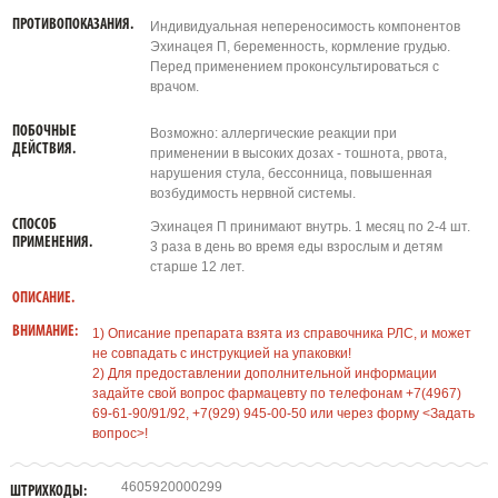
ПРОТИВОПОКАЗАНИЯ.
Индивидуальная непереносимость компонентов
Эхинацея П, беременность, кормление грудью.
Перед применением проконсультироваться с
врачом.
ПОБОЧНЫЕ
Возможно: аллергические реакции при
ДЕЙСТВИЯ.
применении в высоких дозах - тошнота, рвота,
нарушения стула, бессонница, повышенная
возбудимость нервной системы.
СПОСОБ
Эхинацея П принимают внутрь. 1 месяц по 2-4 шт.
ПРИМЕНЕНИЯ.
3 раза в день во время еды взрослым и детям
старше 12 лет.
ОПИСАНИЕ.
ВНИМАНИЕ:
1) Описание препарата взята из справочника РЛС, и может
не совпадать с инструкцией на упаковки!
2) Для предоставлении дополнительной информации
задайте свой вопрос фармацевту по телефонам +7(4967)
69-61-90/91/92, +7(929) 945-00-50 или через форму <Задать
вопрос>!
4605920000299
ШТРИХКОДЫ: