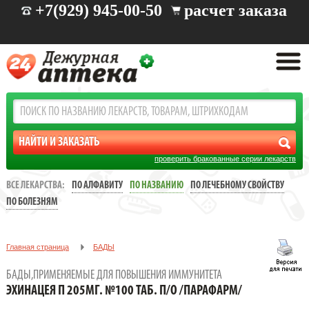
+7(929) 945-00-50
расчет заказа
проверить бракованные серии лекарств
ВСЕ ЛЕКАРСТВА:
ПО АЛФАВИТУ
ПО НАЗВАНИЮ
ПО ЛЕЧЕБНОМУ СВОЙСТВУ
ПО БОЛЕЗНЯМ
Главная страница
БАДЫ
Бады,применяемые для повышения иммунитета
БАДЫ,ПРИМЕНЯЕМЫЕ ДЛЯ ПОВЫШЕНИЯ ИММУНИТЕТА
ЭХИНАЦЕЯ П 205МГ. №100 ТАБ. П/О /ПАРАФАРМ/
ЭХИНАЦЕЯ П 205МГ. №100 ТАБ. П/О /ПАРАФАРМ/