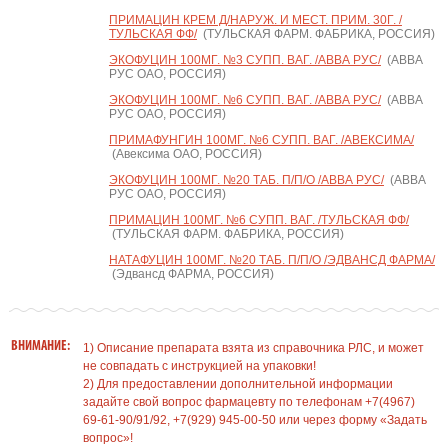
ПРИМАЦИН КРЕМ Д/НАРУЖ. И МЕСТ. ПРИМ. 30Г. /
ТУЛЬСКАЯ ФФ/
(ТУЛЬСКАЯ ФАРМ. ФАБРИКА, РОССИЯ)
ЭКОФУЦИН 100МГ. №3 СУПП. ВАГ. /АВВА РУС/
(АВВА
РУС ОАО, РОССИЯ)
ЭКОФУЦИН 100МГ. №6 СУПП. ВАГ. /АВВА РУС/
(АВВА
РУС ОАО, РОССИЯ)
ПРИМАФУНГИН 100МГ. №6 СУПП. ВАГ. /АВЕКСИМА/
(Авексима ОАО, РОССИЯ)
ЭКОФУЦИН 100МГ. №20 ТАБ. П/П/О /АВВА РУС/
(АВВА
РУС ОАО, РОССИЯ)
ПРИМАЦИН 100МГ. №6 СУПП. ВАГ. /ТУЛЬСКАЯ ФФ/
(ТУЛЬСКАЯ ФАРМ. ФАБРИКА, РОССИЯ)
НАТАФУЦИН 100МГ. №20 ТАБ. П/П/О /ЭДВАНСД ФАРМА/
(Эдвансд ФАРМА, РОССИЯ)
ВНИМАНИЕ:
1) Описание препарата взята из справочника РЛС, и может
не совпадать с инструкцией на упаковки!
2) Для предоставлении дополнительной информации
задайте свой вопрос фармацевту по телефонам +7(4967)
69-61-90/91/92, +7(929) 945-00-50 или через форму «Задать
вопрос»!