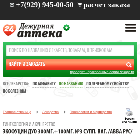
+7(929) 945-00-50
расчет заказа
проверить бракованные серии лекарств
ВСЕ ЛЕКАРСТВА:
ПО АЛФАВИТУ
ПО НАЗВАНИЮ
ПО ЛЕЧЕБНОМУ СВОЙСТВУ
ПО БОЛЕЗНЯМ
Главная страница
Лекарства
Гинекология и акушерство
ЭКОФУЦИН ДУО 300МГ.+100МГ. №3 СУПП. ВАГ. /АВВА РУС/
ГИНЕКОЛОГИЯ И АКУШЕРСТВО
ЭКОФУЦИН ДУО 300МГ.+100МГ. №3 СУПП. ВАГ. /АВВА РУС/